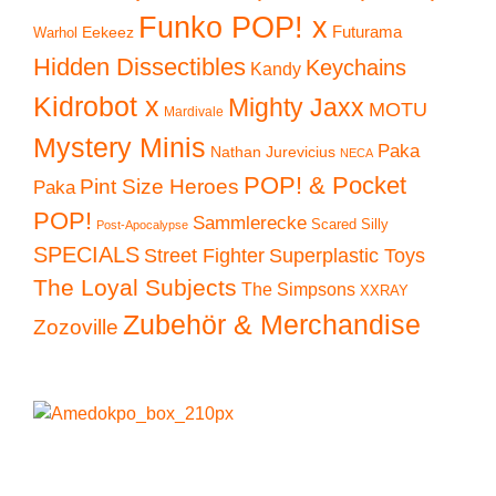
Funko POP! x
Eekeez
Futurama
Warhol
Hidden Dissectibles
Keychains
Kandy
Kidrobot x
Mighty Jaxx
MOTU
Mardivale
Mystery Minis
Paka
Nathan Jurevicius
NECA
POP! & Pocket
Pint Size Heroes
Paka
POP!
Sammlerecke
Scared Silly
Post-Apocalypse
SPECIALS
Superplastic Toys
Street Fighter
The Loyal Subjects
The Simpsons
XXRAY
Zubehör & Merchandise
Zozoville