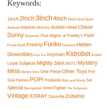
Keywords:
3inch
2inch
4inch
1inch
5inch
6inch
8inch
Chase
Artprints
Bobble-Head
Android
Blind Box
Dunny
Five Nights at Freddy’s
FNAF
Dyzplastic
Funko
Freeny
Hidden
Frank Kozik
Futurama
Kidrobot
Dissectibles
Keychain
limited
Huck Gee
Mystery
Mighty Jaxx
Loyal Subjects
MOTU
Minis
Other Toys
One Piece
Pint
Mystery Minis
POP!
Size Heroes
Postkarte
Set
Rick and Morty
Special
Street Fighter
Spongebob
The Simpsons
Vintage
XXRAY
Zubehör
Zozoville