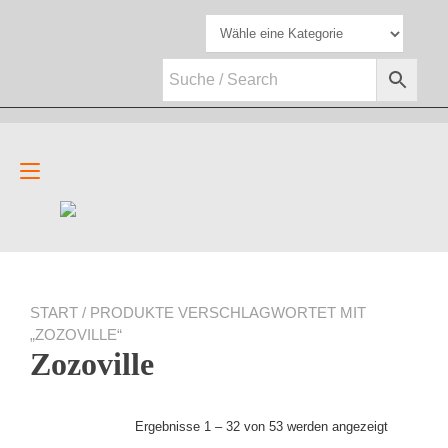
Zum
Inhalt
springen
Navigation
umschalten
START
/ PRODUKTE VERSCHLAGWORTET MIT
„ZOZOVILLE“
Zozoville
Ergebnisse 1 – 32 von 53 werden angezeigt