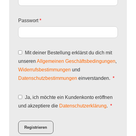
f
e
o
r
E
Passwort
*
r
l
r
d
i
f
e
c
o
r
h
Mit deiner Bestellung erklärst du dich mit
r
l
unseren
Allgemeinen Geschäftsbedingungen
,
d
i
Widerrufsbestimmungen
und
e
c
E
Datenschutzbestimmungen
einverstanden.
*
r
h
r
l
f
i
Ja, ich möchte ein Kundenkonto eröffnen
o
c
E
und akzeptiere die
Datenschutzerklärung
.
*
r
h
r
d
f
Registrieren
e
o