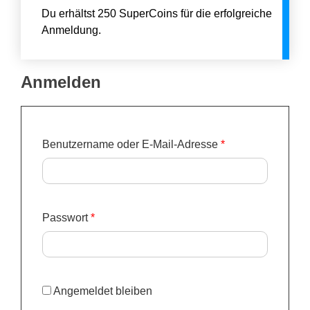
Du erhältst 250 SuperCoins für die erfolgreiche
Anmeldung.
Anmelden
E
Benutzername oder E-Mail-Adresse
*
r
f
o
E
Passwort
*
r
r
d
f
e
o
r
Angemeldet bleiben
r
l