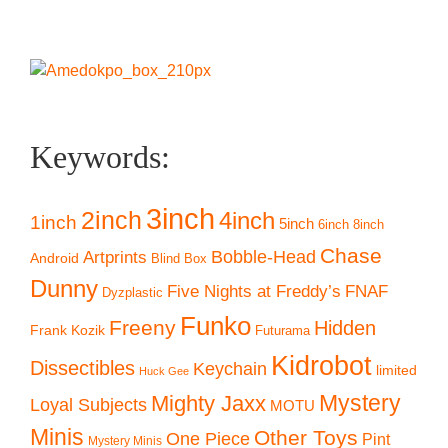
Keywords:
3inch
2inch
4inch
1inch
5inch
6inch
8inch
Chase
Artprints
Bobble-Head
Android
Blind Box
Dunny
Five Nights at Freddy’s
FNAF
Dyzplastic
Funko
Freeny
Hidden
Frank Kozik
Futurama
Kidrobot
Dissectibles
Keychain
limited
Huck Gee
Mystery
Mighty Jaxx
Loyal Subjects
MOTU
Minis
Other Toys
One Piece
Pint
Mystery Minis