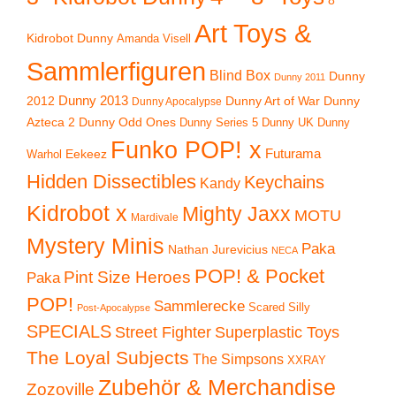
8"
Art Toys &
Kidrobot Dunny
Amanda Visell
Sammlerfiguren
Blind Box
Dunny
Dunny 2011
2012
Dunny 2013
Dunny Art of War
Dunny
Dunny Apocalypse
Azteca 2
Dunny Odd Ones
Dunny UK
Dunny
Dunny Series 5
Funko POP! x
Eekeez
Futurama
Warhol
Hidden Dissectibles
Keychains
Kandy
Kidrobot x
Mighty Jaxx
MOTU
Mardivale
Mystery Minis
Paka
Nathan Jurevicius
NECA
POP! & Pocket
Pint Size Heroes
Paka
POP!
Sammlerecke
Scared Silly
Post-Apocalypse
SPECIALS
Superplastic Toys
Street Fighter
The Loyal Subjects
The Simpsons
XXRAY
Zubehör & Merchandise
Zozoville