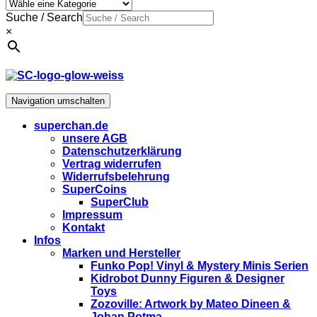
Suche / Search
×
Navigation umschalten
superchan.de
unsere AGB
Datenschutzerklärung
Vertrag widerrufen
Widerrufsbelehrung
SuperCoins
SuperClub
Impressum
Kontakt
Infos
Marken und Hersteller
Funko Pop! Vinyl & Mystery Minis Serien
Kidrobot Dunny Figuren & Designer
Toys
Zozoville: Artwork by Mateo Dineen &
Johan Potma