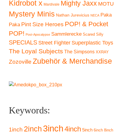
Kidrobot x
Mighty Jaxx
MOTU
Mardivale
Mystery Minis
Paka
Nathan Jurevicius
NECA
POP! & Pocket
Pint Size Heroes
Paka
POP!
Sammlerecke
Scared Silly
Post-Apocalypse
SPECIALS
Superplastic Toys
Street Fighter
The Loyal Subjects
The Simpsons
XXRAY
Zubehör & Merchandise
Zozoville
Keywords:
3inch
2inch
4inch
1inch
5inch
6inch
8inch