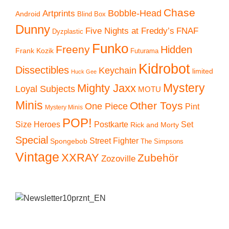
Chase
Artprints
Bobble-Head
Android
Blind Box
Dunny
Five Nights at Freddy’s
FNAF
Dyzplastic
Funko
Freeny
Hidden
Frank Kozik
Futurama
Kidrobot
Dissectibles
Keychain
limited
Huck Gee
Mystery
Mighty Jaxx
Loyal Subjects
MOTU
Minis
Other Toys
One Piece
Pint
Mystery Minis
POP!
Size Heroes
Postkarte
Set
Rick and Morty
Special
Street Fighter
Spongebob
The Simpsons
Vintage
XXRAY
Zubehör
Zozoville