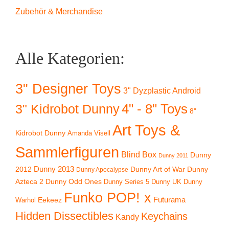
Zubehör & Merchandise
Alle Kategorien:
3" Designer Toys
3" Dyzplastic Android
4" - 8" Toys
3" Kidrobot Dunny
8"
Art Toys &
Kidrobot Dunny
Amanda Visell
Sammlerfiguren
Blind Box
Dunny
Dunny 2011
2012
Dunny 2013
Dunny Art of War
Dunny
Dunny Apocalypse
Azteca 2
Dunny Odd Ones
Dunny UK
Dunny
Dunny Series 5
Funko POP! x
Eekeez
Futurama
Warhol
Hidden Dissectibles
Keychains
Kandy