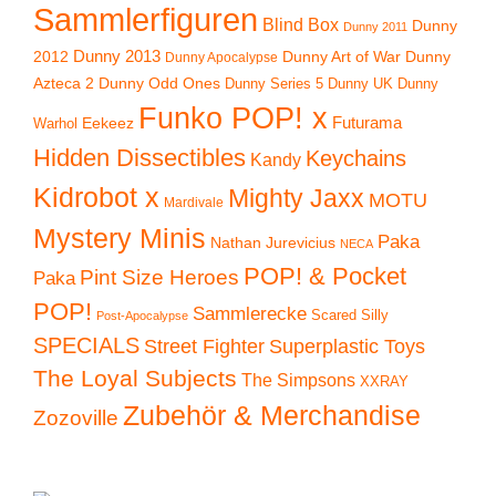
Sammlerfiguren
Blind Box
Dunny
Dunny 2011
2012
Dunny 2013
Dunny Art of War
Dunny
Dunny Apocalypse
Azteca 2
Dunny Odd Ones
Dunny UK
Dunny
Dunny Series 5
Funko POP! x
Eekeez
Futurama
Warhol
Hidden Dissectibles
Keychains
Kandy
Kidrobot x
Mighty Jaxx
MOTU
Mardivale
Mystery Minis
Paka
Nathan Jurevicius
NECA
POP! & Pocket
Pint Size Heroes
Paka
POP!
Sammlerecke
Scared Silly
Post-Apocalypse
SPECIALS
Superplastic Toys
Street Fighter
The Loyal Subjects
The Simpsons
XXRAY
Zubehör & Merchandise
Zozoville