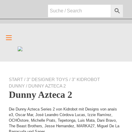
Zum
Inhalt
springen
Navigation
umschalten
START
/
3" DESIGNER TOYS
/
3" KIDROBOT
DUNNY
/ DUNNY AZTECA 2
Dunny Azteca 2
Die Dunny Azteca Series 2 von Kidrobot mit Designs von anaïs
e3, Oscar Mar, José Leandro Córdova Lucas, Izzie Ramírez,
OCHÖstore, Michelle Prats, Tepetonga, Luis Mata, Dani Bravo,
The Beast Brothers, Jesse Hernandez, MARKA27, Miguel De La
Barracuda und Saner.