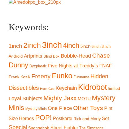
Keywords:
3inch
2inch
4inch
1inch
5inch
6inch
8inch
Chase
Artprints
Bobble-Head
Android
Blind Box
Dunny
Five Nights at Freddy’s
FNAF
Dyzplastic
Funko
Freeny
Hidden
Frank Kozik
Futurama
Kidrobot
Dissectibles
Keychain
limited
Huck Gee
Mystery
Mighty Jaxx
Loyal Subjects
MOTU
Minis
Other Toys
One Piece
Pint
Mystery Minis
POP!
Size Heroes
Postkarte
Set
Rick and Morty
Special
Street Fighter
Spongebob
The Simpsons