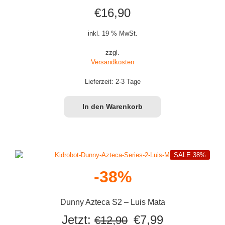
€
16,90
inkl. 19 % MwSt.
zzgl.
Versandkosten
Lieferzeit:
2-3 Tage
In den Warenkorb
SALE 38%
-38%
Dunny Azteca S2 – Luis Mata
Ursprünglicher
Aktueller
Jetzt:
€
7,99
€
12,90