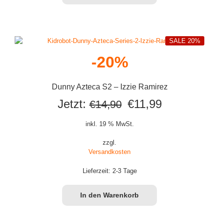
SALE 20%
-20%
Dunny Azteca S2 – Izzie Ramirez
Ursprünglicher
Aktueller
Jetzt:
€
11,99
€
14,90
Preis
Preis
inkl. 19 % MwSt.
war:
ist:
zzgl.
Versandkosten
€14,90
€11,99.
Lieferzeit:
2-3 Tage
In den Warenkorb