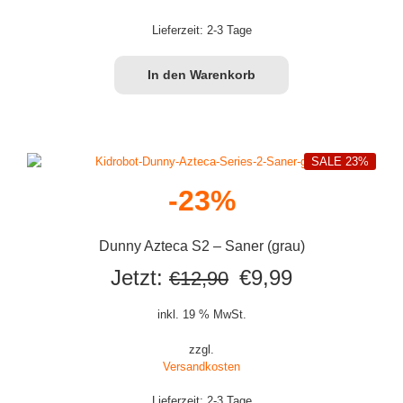
Lieferzeit:
2-3 Tage
In den Warenkorb
SALE 23%
-23%
Dunny Azteca S2 – Saner (grau)
Ursprünglicher
Aktueller
Jetzt:
€
9,99
€
12,90
Preis
Preis
inkl. 19 % MwSt.
war:
ist:
zzgl.
Versandkosten
€12,90
€9,99.
Lieferzeit:
2-3 Tage