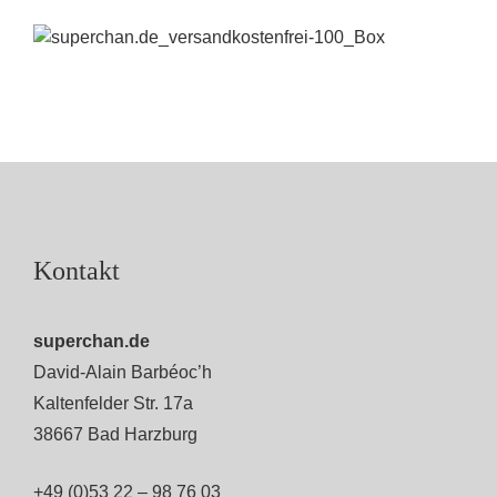
Kontakt
superchan.de
David-Alain Barbéoc’h
Kaltenfelder Str. 17a
38667 Bad Harzburg
+49 (0)53 22 – 98 76 03