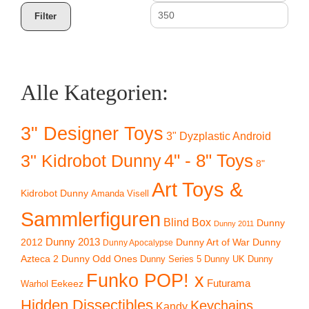
Preis
Prei
Filter
Alle Kategorien:
3" Designer Toys
3" Dyzplastic Android
4" - 8" Toys
3" Kidrobot Dunny
8"
Art Toys &
Kidrobot Dunny
Amanda Visell
Sammlerfiguren
Blind Box
Dunny
Dunny 2011
2012
Dunny 2013
Dunny Art of War
Dunny
Dunny Apocalypse
Azteca 2
Dunny Odd Ones
Dunny UK
Dunny
Dunny Series 5
Funko POP! x
Eekeez
Futurama
Warhol
Hidden Dissectibles
Keychains
Kandy