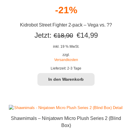
-21%
Kidrobot Street Fighter 2-pack – Vega vs. ??
Ursprünglicher
Aktueller
Jetzt:
€
14,99
€
18,90
Preis
Preis
inkl. 19 % MwSt.
war:
ist:
zzgl.
Versandkosten
€18,90
€14,99.
Lieferzeit:
2-3 Tage
In den Warenkorb
Shawnimals – Ninjatown Micro Plush Series 2 (Blind
Box)