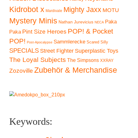
Kidrobot x
Mighty Jaxx
MOTU
Mardivale
Mystery Minis
Paka
Nathan Jurevicius
NECA
POP! & Pocket
Pint Size Heroes
Paka
POP!
Sammlerecke
Scared Silly
Post-Apocalypse
SPECIALS
Superplastic Toys
Street Fighter
The Loyal Subjects
The Simpsons
XXRAY
Zubehör & Merchandise
Zozoville
Keywords: