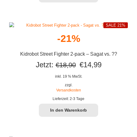
SALE 21%
-21%
Kidrobot Street Fighter 2-pack – Sagat vs. ??
Ursprünglicher
Aktueller
Jetzt:
€
14,99
€
18,90
Preis
Preis
inkl. 19 % MwSt.
war:
ist:
zzgl.
Versandkosten
€18,90
€14,99.
Lieferzeit:
2-3 Tage
In den Warenkorb