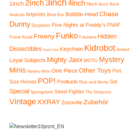
3inch
2inch
4inch
1inch
5inch
6inch
8inch
Chase
Artprints
Bobble-Head
Android
Blind Box
Dunny
Five Nights at Freddy’s
FNAF
Dyzplastic
Funko
Freeny
Hidden
Frank Kozik
Futurama
Kidrobot
Dissectibles
Keychain
limited
Huck Gee
Mystery
Mighty Jaxx
Loyal Subjects
MOTU
Minis
Other Toys
One Piece
Pint
Mystery Minis
POP!
Size Heroes
Postkarte
Set
Rick and Morty
Special
Street Fighter
Spongebob
The Simpsons
Vintage
XXRAY
Zubehör
Zozoville