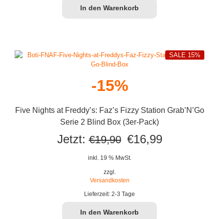
In den Warenkorb
SALE 15%
-15%
Five Nights at Freddy’s: Faz’s Fizzy Station Grab’N’Go
Serie 2 Blind Box (3er-Pack)
Ursprünglicher
Aktueller
Jetzt:
€
16,99
€
19,90
Preis
Preis
inkl. 19 % MwSt.
war:
ist:
zzgl.
Versandkosten
€19,90
€16,99.
Lieferzeit:
2-3 Tage
In den Warenkorb