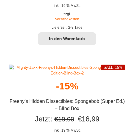
inkl. 19 % MwSt.
zzgl.
Versandkosten
Lieferzeit:
2-3 Tage
In den Warenkorb
SALE 15%
-15%
Freeny’s Hidden Dissectibles: Spongebob (Super Ed.)
– Blind Box
Ursprünglicher
Aktueller
Jetzt:
€
16,99
€
19,90
Preis
Preis
inkl. 19 % MwSt.