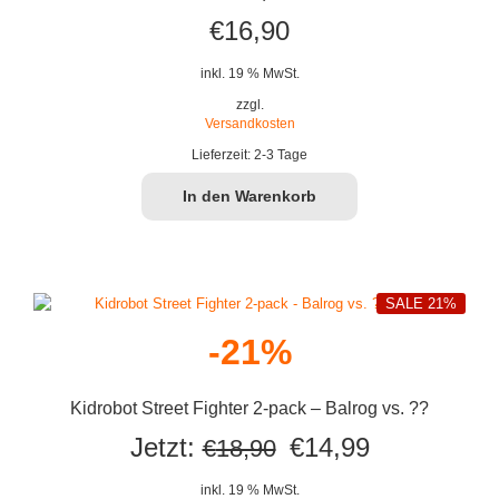
€
16,90
inkl. 19 % MwSt.
zzgl.
Versandkosten
Lieferzeit:
2-3 Tage
In den Warenkorb
SALE 21%
-21%
Kidrobot Street Fighter 2-pack – Balrog vs. ??
Ursprünglicher
Aktueller
Jetzt:
€
14,99
€
18,90
Preis
Preis
inkl. 19 % MwSt.