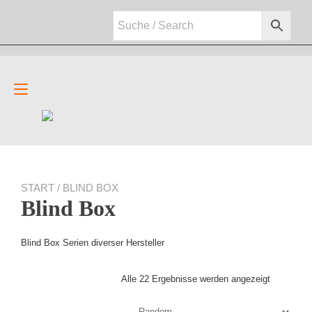
Zum
Inhalt
springen
Navigation
umschalten
START
/ BLIND BOX
Blind Box
Blind Box Serien diverser Hersteller
Alle 22 Ergebnisse werden angezeigt