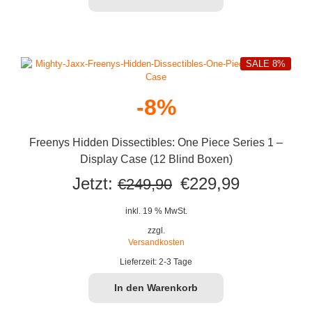
SALE 8%
-8%
Freenys Hidden Dissectibles: One Piece Series 1 –
Display Case (12 Blind Boxen)
Ursprünglicher
Aktueller
Jetzt:
€
229,99
€
249,90
Preis
Preis
inkl. 19 % MwSt.
war:
ist:
zzgl.
Versandkosten
€249,90
€229,99.
Lieferzeit:
2-3 Tage
In den Warenkorb