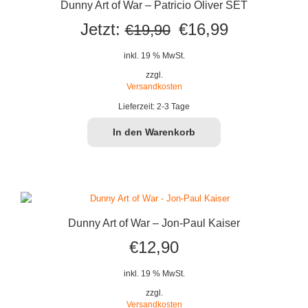
Dunny Art of War – Patricio Oliver SET
Ursprünglicher
Aktueller
Jetzt:
€
16,99
€
19,90
Preis
Preis
inkl. 19 % MwSt.
war:
ist:
zzgl.
Versandkosten
€19,90
€16,99.
Lieferzeit:
2-3 Tage
In den Warenkorb
Dunny Art of War – Jon-Paul Kaiser
€
12,90
inkl. 19 % MwSt.
zzgl.
Versandkosten