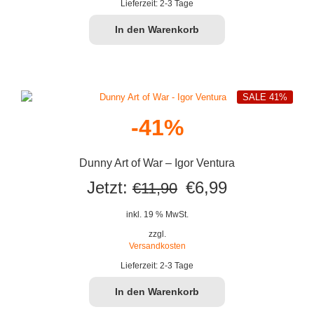
Lieferzeit:
2-3 Tage
In den Warenkorb
SALE 41%
-41%
Dunny Art of War – Igor Ventura
Ursprünglicher
Aktueller
Jetzt:
€
6,99
€
11,90
Preis
Preis
inkl. 19 % MwSt.
war:
ist:
zzgl.
Versandkosten
€11,90
€6,99.
Lieferzeit:
2-3 Tage
In den Warenkorb