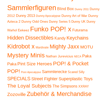
Sammlerfiguren
Blind Box
Dunny
Dunny 2011
2012
Dunny 2013
Dunny Art of War
Dunny
Dunny Apocalypse
Azteca 2
Dunny Odd Ones
Dunny UK
Dunny
Dunny Series 5
Funko POP! x
Eekeez
Futurama
Warhol
Hidden Dissectibles
Keychains
Kandy
Kidrobot x
Mighty Jaxx
MOTU
Mardivale
Mystery Minis
Paka
Nathan Jurevicius
NECA
POP! & Pocket
Pint Size Heroes
Paka
POP!
Sammlerecke
Scared Silly
Post-Apocalypse
SPECIALS
Superplastic Toys
Street Fighter
The Loyal Subjects
The Simpsons
XXRAY
Zubehör & Merchandise
Zozoville