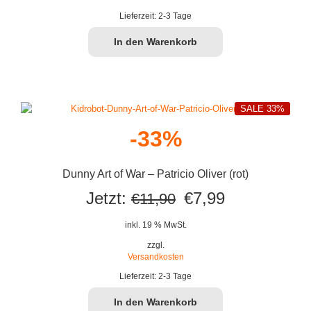
Lieferzeit:
2-3 Tage
In den Warenkorb
SALE 33%
-33%
Dunny Art of War – Patricio Oliver (rot)
Ursprünglicher
Aktueller
Jetzt:
€
7,99
€
11,90
Preis
Preis
inkl. 19 % MwSt.
war:
ist:
zzgl.
Versandkosten
€11,90
€7,99.
Lieferzeit:
2-3 Tage
In den Warenkorb