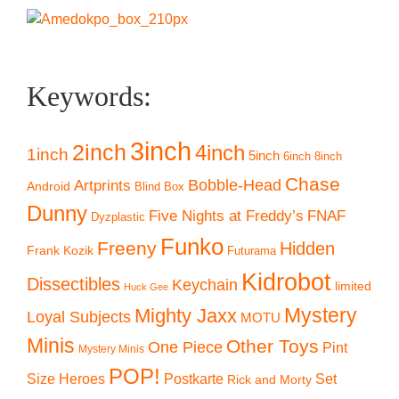
Keywords:
3inch
2inch
4inch
1inch
5inch
6inch
8inch
Chase
Artprints
Bobble-Head
Android
Blind Box
Dunny
Five Nights at Freddy’s
FNAF
Dyzplastic
Funko
Freeny
Hidden
Frank Kozik
Futurama
Kidrobot
Dissectibles
Keychain
limited
Huck Gee
Mystery
Mighty Jaxx
Loyal Subjects
MOTU
Minis
Other Toys
One Piece
Pint
Mystery Minis
POP!
Size Heroes
Postkarte
Set
Rick and Morty