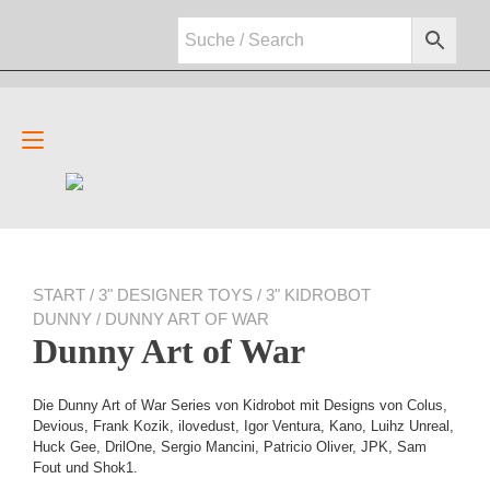
Zum
Inhalt
springen
Navigation
umschalten
START
/
3" DESIGNER TOYS
/
3" KIDROBOT
DUNNY
/ DUNNY ART OF WAR
Dunny Art of War
Die Dunny Art of War Series von Kidrobot mit Designs von Colus,
Devious, Frank Kozik, ilovedust, Igor Ventura, Kano, Luihz Unreal,
Huck Gee, DrilOne, Sergio Mancini, Patricio Oliver, JPK, Sam
Fout und Shok1.