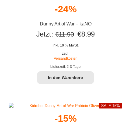
-24%
Dunny Art of War – kaNO
Ursprünglicher
Aktueller
Jetzt:
€
8,99
€
11,90
Preis
Preis
inkl. 19 % MwSt.
war:
ist:
zzgl.
Versandkosten
€11,90
€8,99.
Lieferzeit:
2-3 Tage
In den Warenkorb
SALE 15%
-15%