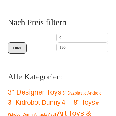
Nach Preis filtern
Min.
Max
Preis
Prei
Filter
Alle Kategorien:
3" Designer Toys
3" Dyzplastic Android
4" - 8" Toys
3" Kidrobot Dunny
8"
Art Toys &
Kidrobot Dunny
Amanda Visell