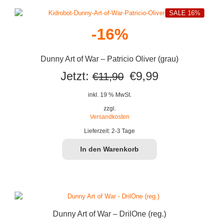
SALE 16%
-16%
Dunny Art of War – Patricio Oliver (grau)
Ursprünglicher
Aktueller
Jetzt:
€
9,99
€
11,90
Preis
Preis
inkl. 19 % MwSt.
war:
ist:
zzgl.
Versandkosten
€11,90
€9,99.
Lieferzeit:
2-3 Tage
In den Warenkorb
Dunny Art of War – DrilOne (reg.)