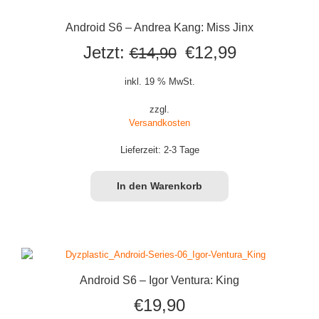
Android S6 – Andrea Kang: Miss Jinx
Ursprünglicher
Aktueller
Jetzt:
€
12,99
€
14,90
Preis
Preis
inkl. 19 % MwSt.
war:
ist:
zzgl.
Versandkosten
€14,90
€12,99.
Lieferzeit:
2-3 Tage
In den Warenkorb
Android S6 – Igor Ventura: King
€
19,90