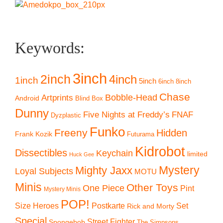
Keywords:
3inch
2inch
4inch
1inch
5inch
6inch
8inch
Chase
Artprints
Bobble-Head
Android
Blind Box
Dunny
Five Nights at Freddy’s
FNAF
Dyzplastic
Funko
Freeny
Hidden
Frank Kozik
Futurama
Kidrobot
Dissectibles
Keychain
limited
Huck Gee
Mystery
Mighty Jaxx
Loyal Subjects
MOTU
Minis
Other Toys
One Piece
Pint
Mystery Minis
POP!
Size Heroes
Postkarte
Set
Rick and Morty
Special
Street Fighter
Spongebob
The Simpsons