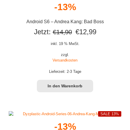
-13%
Android S6 – Andrea Kang: Bad Boss
Ursprünglicher
Aktueller
Jetzt:
€
12,99
€
14,90
Preis
Preis
inkl. 19 % MwSt.
war:
ist:
zzgl.
Versandkosten
€14,90
€12,99.
Lieferzeit:
2-3 Tage
In den Warenkorb
SALE 13%
-13%