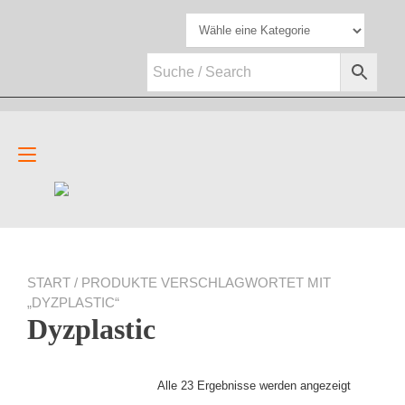
Zum
Inhalt
springen
Navigation
umschalten
START
/ PRODUKTE VERSCHLAGWORTET MIT
„DYZPLASTIC“
Dyzplastic
Alle 23 Ergebnisse werden angezeigt