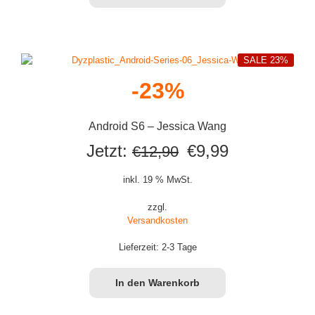
SALE 23%
-23%
Android S6 – Jessica Wang
Ursprünglicher
Aktueller
Jetzt:
€
9,99
€
12,90
Preis
Preis
inkl. 19 % MwSt.
war:
ist:
zzgl.
Versandkosten
€12,90
€9,99.
Lieferzeit:
2-3 Tage
In den Warenkorb