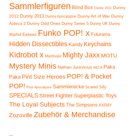
Sammlerfiguren
Blind Box
Dunny
Dunny 2011
2012
Dunny 2013
Dunny Art of War
Dunny
Dunny Apocalypse
Azteca 2
Dunny Odd Ones
Dunny UK
Dunny
Dunny Series 5
Funko POP! x
Eekeez
Futurama
Warhol
Hidden Dissectibles
Keychains
Kandy
Kidrobot x
Mighty Jaxx
MOTU
Mardivale
Mystery Minis
Paka
Nathan Jurevicius
NECA
POP! & Pocket
Pint Size Heroes
Paka
POP!
Sammlerecke
Scared Silly
Post-Apocalypse
SPECIALS
Superplastic Toys
Street Fighter
The Loyal Subjects
The Simpsons
XXRAY
Zubehör & Merchandise
Zozoville