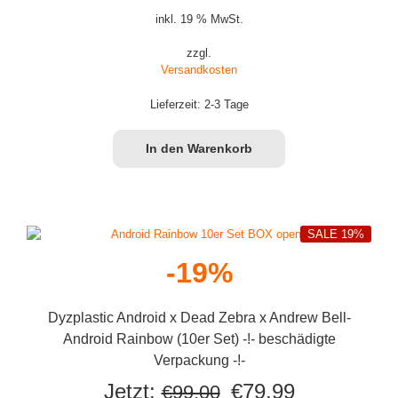
inkl. 19 % MwSt.
zzgl.
Versandkosten
Lieferzeit:
2-3 Tage
In den Warenkorb
SALE 19%
-19%
Dyzplastic Android x Dead Zebra x Andrew Bell-
Android Rainbow (10er Set) -!- beschädigte
Verpackung -!-
Ursprünglicher
Aktueller
Jetzt:
€
79,99
€
99,00