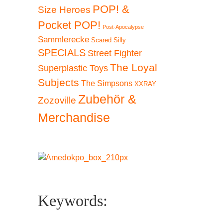
POP! &
Size Heroes
Pocket POP!
Post-Apocalypse
Sammlerecke
Scared Silly
SPECIALS
Street Fighter
The Loyal
Superplastic Toys
Subjects
The Simpsons
XXRAY
Zubehör &
Zozoville
Merchandise
 13%
Keywords: