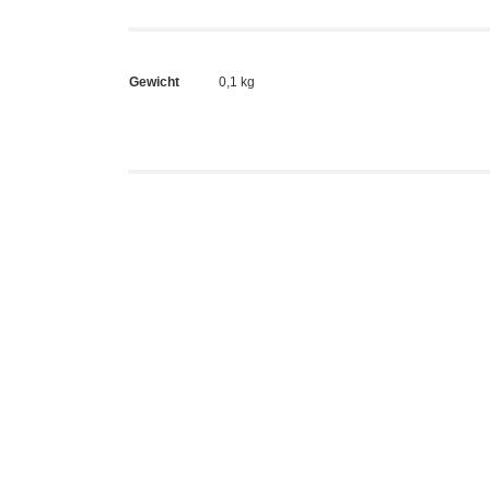
Gewicht
0,1 kg
An
Je