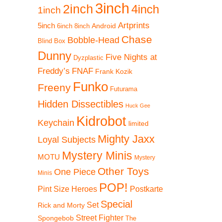
3inch
2inch
4inch
1inch
Artprints
5inch
Android
6inch
8inch
Chase
Bobble-Head
Blind Box
Dunny
Five Nights at
Dyzplastic
Freddy’s
FNAF
Frank Kozik
Funko
Freeny
Futurama
Hidden Dissectibles
Huck Gee
Kidrobot
Keychain
limited
Mighty Jaxx
Loyal Subjects
Mystery Minis
MOTU
Mystery
Other Toys
One Piece
Minis
POP!
Pint Size Heroes
Postkarte
Special
Set
Rick and Morty
Street Fighter
Spongebob
The