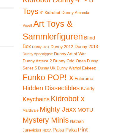
Toys
8" Kidrobot Dunny
Amanda
Art Toys &
Visell
Sammlerfiguren
Blind
Box
Dunny 2012
Dunny 2013
Dunny 2011
Dunny Art of War
Dunny Apocalypse
Dunny Azteca 2
Dunny Odd Ones
Dunny
Eekeez
Dunny UK
Dunny Warhol
Series 5
Funko POP! x
Futurama
Hidden Dissectibles
Kandy
 23%
Kidrobot x
Keychains
Mighty Jaxx
MOTU
Mardivale
Mystery Minis
Nathan
Pint
Paka Paka
Jurevicius
NECA