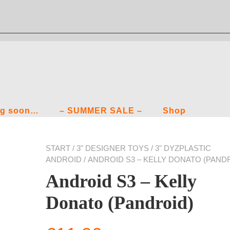
g soon…
– SUMMER SALE –
Shop
START
/
3" DESIGNER TOYS
/
3" DYZPLASTIC
ANDROID
/ ANDROID S3 – KELLY DONATO (PAND
Android S3 – Kelly
Donato (Pandroid)