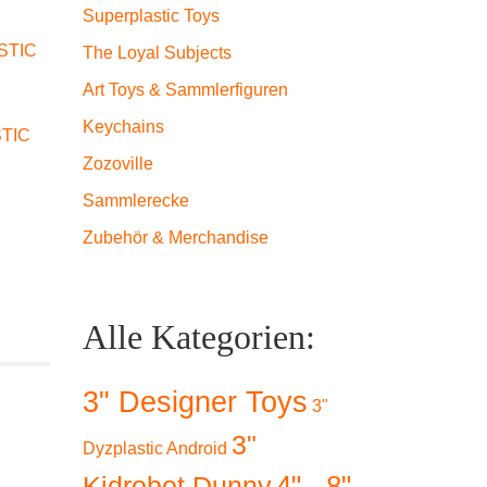
Superplastic Toys
STIC
The Loyal Subjects
Art Toys & Sammlerfiguren
Keychains
TIC
Zozoville
Sammlerecke
Zubehör & Merchandise
Alle Kategorien:
3" Designer Toys
3"
3"
Dyzplastic Android
4" - 8"
Kidrobot Dunny