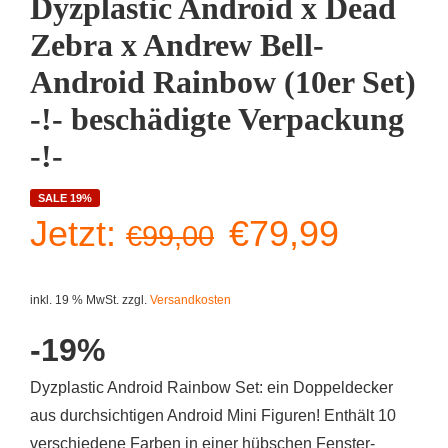
Dyzplastic Android x Dead
Zebra x Andrew Bell-
Android Rainbow (10er Set)
-!- beschädigte Verpackung
-!-
SALE 19%
Ursprüngliche
Aktuell
Jetzt:
€
79,99
€
99,00
Preis
Preis
inkl. 19 % MwSt.
zzgl.
Versandkosten
war:
ist:
-19%
€99,00
€79,99
Dyzplastic Android Rainbow Set: ein Doppeldecker
aus durchsichtigen Android Mini Figuren! Enthält 10
verschiedene Farben in einer hübschen Fenster-