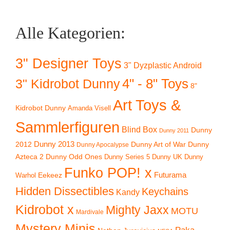
Alle Kategorien:
3" Designer Toys
3" Dyzplastic Android
4" - 8" Toys
3" Kidrobot Dunny
8"
Art Toys &
Kidrobot Dunny
Amanda Visell
Sammlerfiguren
Blind Box
Dunny
Dunny 2011
2012
Dunny 2013
Dunny Art of War
Dunny
Dunny Apocalypse
Azteca 2
Dunny Odd Ones
Dunny UK
Dunny
Dunny Series 5
Funko POP! x
Eekeez
Futurama
Warhol
Hidden Dissectibles
Keychains
Kandy
Kidrobot x
Mighty Jaxx
MOTU
Mardivale
Mystery Minis