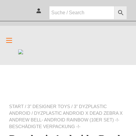
Zum
Inhalt
springen
Navigation
umschalten
START
/
3" DESIGNER TOYS
/
3" DYZPLASTIC
ANDROID
/ DYZPLASTIC ANDROID X DEAD ZEBRA X
ANDREW BELL- ANDROID RAINBOW (10ER SET) -!-
BESCHÄDIGTE VERPACKUNG -!-