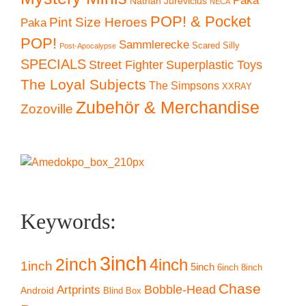
Paka
Nathan Jurevicius
NECA
POP! & Pocket
Pint Size Heroes
Paka
POP!
Sammlerecke
Scared Silly
Post-Apocalypse
SPECIALS
Superplastic Toys
Street Fighter
The Loyal Subjects
The Simpsons
XXRAY
Zubehör & Merchandise
Zozoville
Keywords:
3inch
2inch
4inch
1inch
5inch
6inch
8inch
Chase
Artprints
Bobble-Head
Android
Blind Box