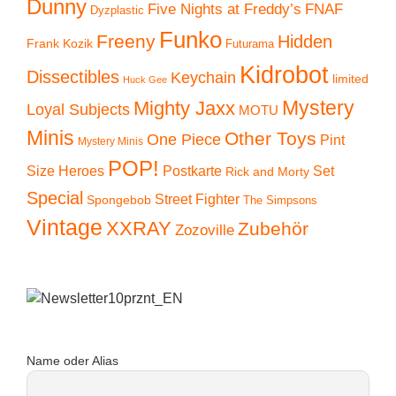
Dunny
Five Nights at Freddy’s
FNAF
Dyzplastic
Funko
Freeny
Hidden
Frank Kozik
Futurama
Kidrobot
Dissectibles
Keychain
limited
Huck Gee
Mystery
Mighty Jaxx
Loyal Subjects
MOTU
Minis
Other Toys
One Piece
Pint
Mystery Minis
POP!
Size Heroes
Postkarte
Set
Rick and Morty
Special
Street Fighter
Spongebob
The Simpsons
Vintage
XXRAY
Zubehör
Zozoville
Name oder Alias