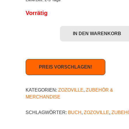
Vorrätig
IN DEN WARENKORB
Zozoville - Monster mögen Marmelade (Buch) Me
PREIS VORSCHLAGEN!
KATEGORIEN:
ZOZOVILLE
,
ZUBEHÖR &
MERCHANDISE
SCHLAGWÖRTER:
BUCH
,
ZOZOVILLE
,
ZUBEH