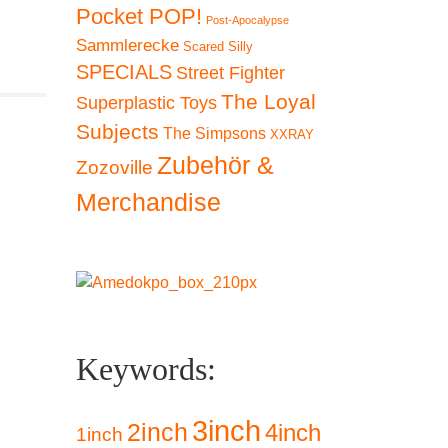
Pocket POP!
Post-Apocalypse
Sammlerecke
Scared Silly
SPECIALS
Street Fighter
The Loyal
Superplastic Toys
Subjects
The Simpsons
XXRAY
Zubehör &
Zozoville
Merchandise
Keywords:
3inch
2inch
4inch
1inch