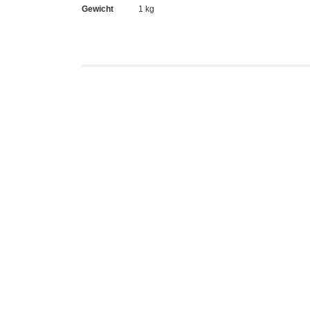
Gewicht
1 kg
Zozovi