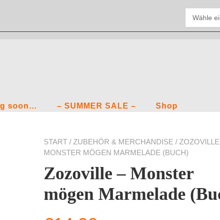
g soon…
– SUMMER SALE –
Shop
START
/
ZUBEHÖR & MERCHANDISE
/ ZOZOVILLE
MONSTER MÖGEN MARMELADE (BUCH)
Zozoville – Monster
mögen Marmelade (Bu