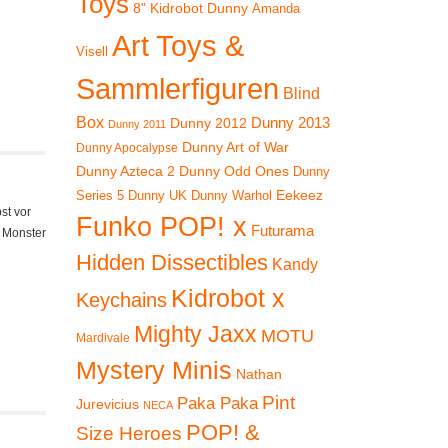
Toys
8" Kidrobot Dunny
Amanda
Art Toys &
Visell
Sammlerfiguren
Blind
Box
Dunny 2012
Dunny 2013
Dunny 2011
Dunny Art of War
Dunny Apocalypse
Dunny Azteca 2
Dunny Odd Ones
Dunny
Eekeez
Dunny UK
Dunny Warhol
Series 5
st vor
Funko POP! x
Futurama
e Monster
Hidden Dissectibles
Kandy
Kidrobot x
Keychains
Mighty Jaxx
MOTU
Mardivale
Mystery Minis
Nathan
Pint
Paka Paka
Jurevicius
NECA
POP! &
Size Heroes