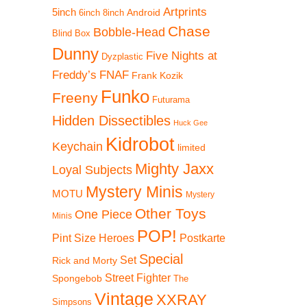
Artprints
5inch
Android
6inch
8inch
Chase
Bobble-Head
Blind Box
Dunny
Five Nights at
Dyzplastic
Freddy’s
FNAF
Frank Kozik
Funko
Freeny
Futurama
Hidden Dissectibles
Huck Gee
Kidrobot
Keychain
limited
Mighty Jaxx
Loyal Subjects
Mystery Minis
MOTU
Mystery
Other Toys
One Piece
Minis
POP!
Pint Size Heroes
Postkarte
Special
Set
Rick and Morty
Street Fighter
Spongebob
The
Vintage
XXRAY
Simpsons