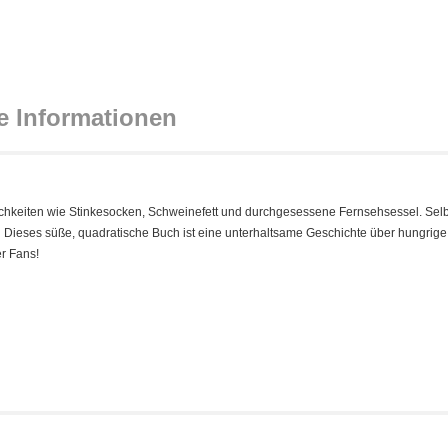
e Informationen
hkeiten wie Stinkesocken, Schweinefett und durchgesessene Fernsehsessel. Selb
 Dieses süße, quadratische Buch ist eine unterhaltsame Geschichte über hungrig
r Fans!