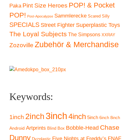
POP! & Pocket
Pint Size Heroes
Paka
POP!
Sammlerecke
Scared Silly
Post-Apocalypse
SPECIALS
Superplastic Toys
Street Fighter
The Loyal Subjects
The Simpsons
XXRAY
Zubehör & Merchandise
Zozoville
Keywords:
3inch
2inch
4inch
1inch
5inch
6inch
8inch
Chase
Artprints
Bobble-Head
Android
Blind Box
Dunny
Five Nights at Freddy’s
FNAF
Dyzplastic