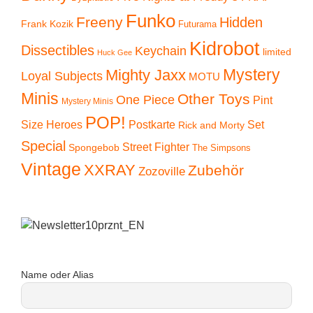
Funko
Freeny
Hidden
Frank Kozik
Futurama
Kidrobot
Dissectibles
Keychain
limited
Huck Gee
Mystery
Mighty Jaxx
Loyal Subjects
MOTU
Minis
Other Toys
One Piece
Pint
Mystery Minis
POP!
Size Heroes
Postkarte
Set
Rick and Morty
Special
Street Fighter
Spongebob
The Simpsons
Vintage
XXRAY
Zubehör
Zozoville
Name oder Alias