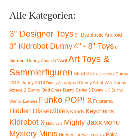
Alle Kategorien:
3" Designer Toys
3" Dyzplastic Android
4" - 8" Toys
3" Kidrobot Dunny
8"
Art Toys &
Kidrobot Dunny
Amanda Visell
Sammlerfiguren
Blind Box
Dunny
Dunny 2011
2012
Dunny 2013
Dunny Art of War
Dunny
Dunny Apocalypse
Azteca 2
Dunny Odd Ones
Dunny UK
Dunny
Dunny Series 5
Funko POP! x
Eekeez
Futurama
Warhol
Hidden Dissectibles
Keychains
Kandy
Kidrobot x
Mighty Jaxx
MOTU
Mardivale
Mystery Minis
Paka
Nathan Jurevicius
NECA