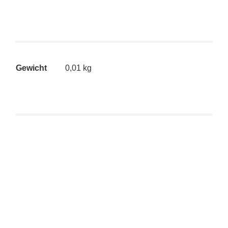
Gewicht
0,01 kg
Zozoville – Good Morning (Postkarte)
€
2,50