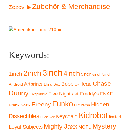
Zubehör & Merchandise
Zozoville
Keywords:
3inch
2inch
4inch
1inch
5inch
6inch
8inch
Chase
Artprints
Bobble-Head
Android
Blind Box
Dunny
Five Nights at Freddy’s
FNAF
Dyzplastic
Funko
Freeny
Hidden
Frank Kozik
Futurama
Kidrobot
Dissectibles
Keychain
limited
Huck Gee
Mystery
Mighty Jaxx
Loyal Subjects
MOTU