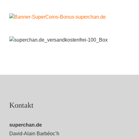
Kontakt
superchan.de
David-Alain Barbéoc’h