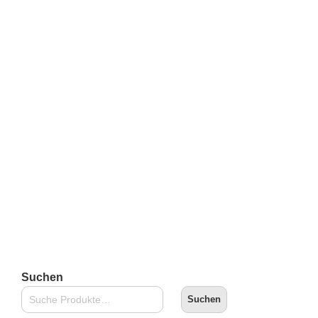
Zozoville – A Mice Surprise (Postkarte)
€
2,50
inkl. 19 % MwSt.
zzgl.
Versandkosten
Lieferzeit:
2-3 Tage
In den Warenkorb
Suchen
Suchen