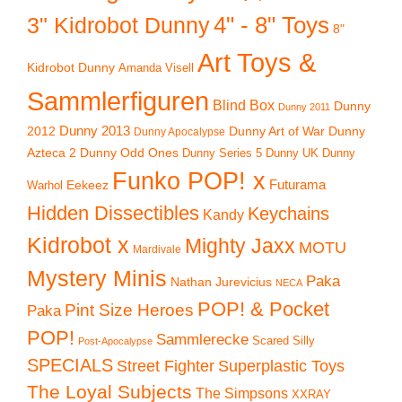
4" - 8" Toys
3" Kidrobot Dunny
8"
Art Toys &
Kidrobot Dunny
Amanda Visell
Sammlerfiguren
Blind Box
Dunny
Dunny 2011
2012
Dunny 2013
Dunny Art of War
Dunny
Dunny Apocalypse
Azteca 2
Dunny Odd Ones
Dunny UK
Dunny
Dunny Series 5
Funko POP! x
Eekeez
Futurama
Warhol
Hidden Dissectibles
Keychains
Kandy
Kidrobot x
Mighty Jaxx
MOTU
Mardivale
Mystery Minis
Paka
Nathan Jurevicius
NECA
POP! & Pocket
Pint Size Heroes
Paka
POP!
Sammlerecke
Scared Silly
Post-Apocalypse
SPECIALS
Superplastic Toys
Street Fighter
The Loyal Subjects
The Simpsons
XXRAY