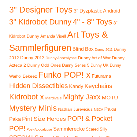
3" Designer Toys
3" Dyzplastic Android
4" - 8" Toys
3" Kidrobot Dunny
8"
Art Toys &
Kidrobot Dunny
Amanda Visell
Sammlerfiguren
Blind Box
Dunny
Dunny 2011
2012
Dunny 2013
Dunny Art of War
Dunny
Dunny Apocalypse
Azteca 2
Dunny Odd Ones
Dunny UK
Dunny
Dunny Series 5
Funko POP! x
Eekeez
Futurama
Warhol
Hidden Dissectibles
Keychains
Kandy
Kidrobot x
Mighty Jaxx
MOTU
Mardivale
Mystery Minis
Paka
Nathan Jurevicius
NECA
POP! & Pocket
Pint Size Heroes
Paka
POP!
Sammlerecke
Scared Silly
Post-Apocalypse