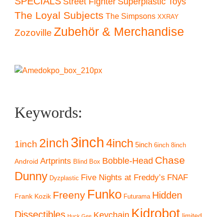
SPECIALS
Superplastic Toys
Street Fighter
The Loyal Subjects
The Simpsons
XXRAY
Zubehör & Merchandise
Zozoville
Keywords:
3inch
2inch
4inch
1inch
5inch
6inch
8inch
Chase
Artprints
Bobble-Head
Android
Blind Box
Dunny
Five Nights at Freddy’s
FNAF
Dyzplastic
Funko
Freeny
Hidden
Frank Kozik
Futurama
Kidrobot
Dissectibles
Keychain
limited
Huck Gee