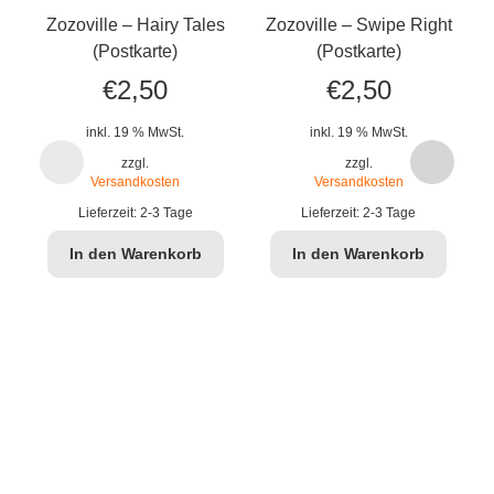
Zozoville – Hairy Tales
Zozoville – Swipe Right
Z
(Postkarte)
(Postkarte)
€
2,50
€
2,50
inkl. 19 % MwSt.
inkl. 19 % MwSt.
zzgl.
zzgl.
Versandkosten
Versandkosten
Lieferzeit:
2-3 Tage
Lieferzeit:
2-3 Tage
In den Warenkorb
In den Warenkorb