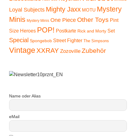
Mystery
Mighty Jaxx
Loyal Subjects
MOTU
Minis
Other Toys
One Piece
Pint
Mystery Minis
POP!
Size Heroes
Postkarte
Set
Rick and Morty
Special
Street Fighter
Spongebob
The Simpsons
Vintage
XXRAY
Zubehör
Zozoville
Name oder Alias
eMail