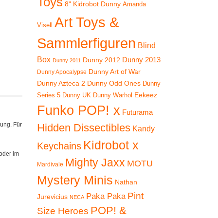
Toys
8" Kidrobot Dunny
Amanda
Art Toys &
Visell
Sammlerfiguren
Blind
Box
Dunny 2012
Dunny 2013
Dunny 2011
Dunny Art of War
Dunny Apocalypse
Dunny Azteca 2
Dunny Odd Ones
Dunny
Eekeez
Dunny UK
Dunny Warhol
Series 5
Funko POP! x
Futurama
rung. Für
Hidden Dissectibles
Kandy
Kidrobot x
Keychains
oder im
Mighty Jaxx
MOTU
Mardivale
Mystery Minis
Nathan
Pint
Paka Paka
Jurevicius
NECA
POP! &
Size Heroes