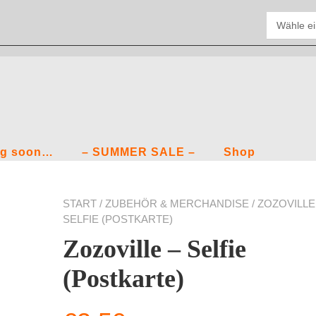
g soon…
– SUMMER SALE –
Shop
START
/
ZUBEHÖR & MERCHANDISE
/ ZOZOVILLE
SELFIE (POSTKARTE)
Zozoville – Selfie
(Postkarte)