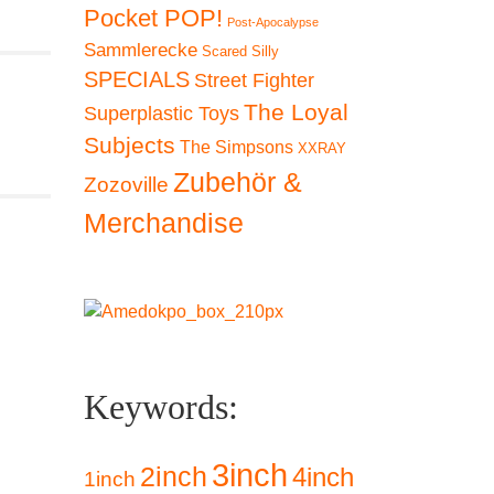
Pocket POP!
Post-Apocalypse
Sammlerecke
Scared Silly
SPECIALS
Street Fighter
The Loyal
Superplastic Toys
Subjects
The Simpsons
XXRAY
Zubehör &
Zozoville
Merchandise
Keywords:
3inch
2inch
4inch
1inch