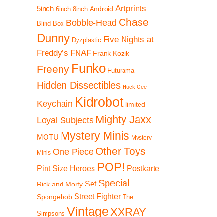
Artprints
5inch
Android
6inch
8inch
Chase
Bobble-Head
Blind Box
Dunny
Five Nights at
Dyzplastic
Freddy’s
FNAF
Frank Kozik
Funko
Freeny
Futurama
Hidden Dissectibles
Huck Gee
Kidrobot
Keychain
limited
Mighty Jaxx
Loyal Subjects
Mystery Minis
MOTU
Mystery
Other Toys
One Piece
Minis
POP!
Pint Size Heroes
Postkarte
Special
Set
Rick and Morty
Street Fighter
Spongebob
The
Vintage
XXRAY
Simpsons