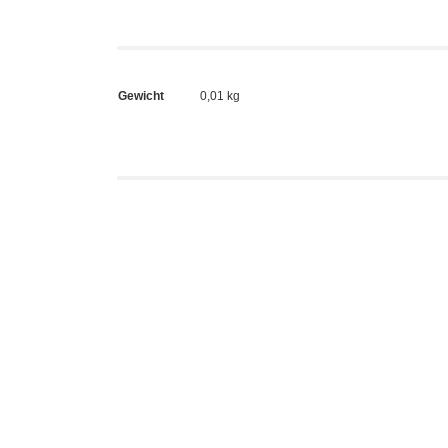
Gewicht
0,01 kg
Zozovil