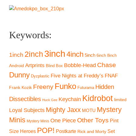
Keywords:
3inch
2inch
4inch
1inch
5inch
6inch
8inch
Chase
Artprints
Bobble-Head
Android
Blind Box
Dunny
Five Nights at Freddy’s
FNAF
Dyzplastic
Funko
Freeny
Hidden
Frank Kozik
Futurama
Kidrobot
Dissectibles
Keychain
limited
Huck Gee
Mystery
Mighty Jaxx
Loyal Subjects
MOTU
Minis
Other Toys
One Piece
Pint
Mystery Minis
POP!
Size Heroes
Postkarte
Set
Rick and Morty