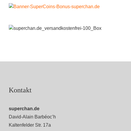
Kontakt
superchan.de
David-Alain Barbéoc’h
Kaltenfelder Str. 17a