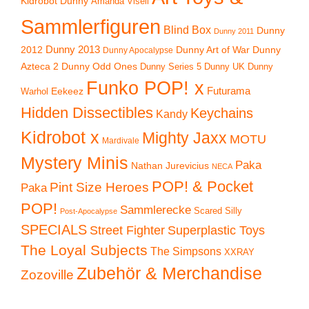
Kidrobot Dunny
Amanda Visell
Sammlerfiguren
Blind Box
Dunny
Dunny 2011
2012
Dunny 2013
Dunny Art of War
Dunny
Dunny Apocalypse
Azteca 2
Dunny Odd Ones
Dunny UK
Dunny
Dunny Series 5
Funko POP! x
Eekeez
Futurama
Warhol
Hidden Dissectibles
Keychains
Kandy
Kidrobot x
Mighty Jaxx
MOTU
Mardivale
Mystery Minis
Paka
Nathan Jurevicius
NECA
POP! & Pocket
Pint Size Heroes
Paka
POP!
Sammlerecke
Scared Silly
Post-Apocalypse
SPECIALS
Superplastic Toys
Street Fighter
The Loyal Subjects
The Simpsons
XXRAY
Zubehör & Merchandise
Zozoville