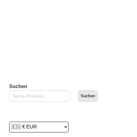
inkl. 19 % MwSt.
zzgl.
Versandkosten
Lieferzeit:
2-3 Tage
In den Warenkorb
Suchen
Suchen