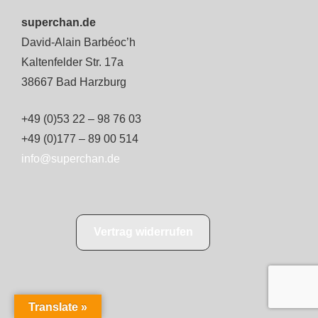
superchan.de
David-Alain Barbéoc’h
Kaltenfelder Str. 17a
38667 Bad Harzburg
+49 (0)53 22 – 98 76 03
+49 (0)177 – 89 00 514
info@superchan.de
Vertrag widerrufen
Translate »