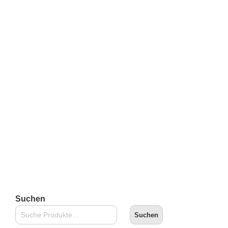
Superplastic: Janky Series Four – Skyrat
€
16,90
inkl. 19 % MwSt.
zzgl.
Versandkosten
Lieferzeit:
2-3 Tage
In den Warenkorb
Suchen
Suchen