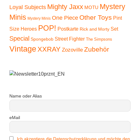
Mystery
Mighty Jaxx
Loyal Subjects
MOTU
Minis
Other Toys
One Piece
Pint
Mystery Minis
POP!
Size Heroes
Postkarte
Set
Rick and Morty
Special
Street Fighter
Spongebob
The Simpsons
Vintage
XXRAY
Zubehör
Zozoville
Name oder Alias
eMail
Ich akzeptiere die Datenschutzerklärung und möchte den