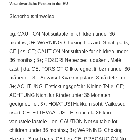
Verantwortliche Person in der EU
Sicherheitshinweise:
bg: CAUTION Not suitable for children under 36
months.; 3+; WARNING! Choking Hazard. Small parts;
CE | cs: CE; CAUTION Not suitable for children under
36 months.; 3+; POZOR! Nebezpecí udušení. Malé
cásti | da: CE; FORSIGTIG Ikke egnet til børn under 36
måneder.; 3+; Advarsel Kvælningsfare. Små dele | de:
3+; ACHTUNG! Erstickungsgefahr. Kleine Teile; CE;
ACHTUNG Nicht für Kinder unter 36 Monaten
geeignet. | el: 3+; HOIATUS! Hukkumisoht. Väikesed
osad; CE; ETTEVAATUST Ei sobi alla 36 kuu
vanustele lastele. | en: CAUTION Not suitable for
children under 36 months.; 3+; WARNING! Choking
Hazard. Small parts; CE | es: CE; PRECAUCIÓN No