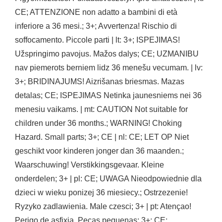
CE; ATTENZIONE non adatto a bambini di età
inferiore a 36 mesi.; 3+; Avvertenza! Rischio di
soffocamento. Piccole parti | lt: 3+; ISPEJIMAS!
Užspringimo pavojus. Mažos dalys; CE; UZMANIBU
nav piemerots berniem lidz 36 menešu vecumam. | lv:
3+; BRIDINAJUMS! Aizrišanas briesmas. Mazas
detalas; CE; ISPEJIMAS Netinka jaunesniems nei 36
menesiu vaikams. | mt: CAUTION Not suitable for
children under 36 months.; WARNING! Choking
Hazard. Small parts; 3+; CE | nl: CE; LET OP Niet
geschikt voor kinderen jonger dan 36 maanden.;
Waarschuwing! Verstikkingsgevaar. Kleine
onderdelen; 3+ | pl: CE; UWAGA Nieodpowiednie dla
dzieci w wieku ponizej 36 miesiecy.; Ostrzezenie!
Ryzyko zadlawienia. Male czesci; 3+ | pt: Atençao!
Perigo de asfixia. Peças pequenas; 3+; CE;