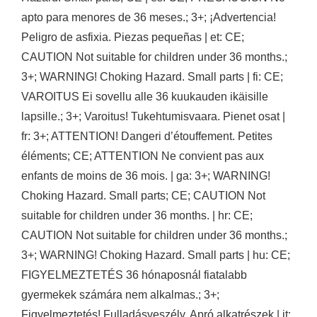
apto para menores de 36 meses.; 3+; ¡Advertencia!
Peligro de asfixia. Piezas pequeñas | et: CE;
CAUTION Not suitable for children under 36 months.;
3+; WARNING! Choking Hazard. Small parts | fi: CE;
VAROITUS Ei sovellu alle 36 kuukauden ikäisille
lapsille.; 3+; Varoitus! Tukehtumisvaara. Pienet osat |
fr: 3+; ATTENTION! Dangeri d’étouffement. Petites
éléments; CE; ATTENTION Ne convient pas aux
enfants de moins de 36 mois. | ga: 3+; WARNING!
Choking Hazard. Small parts; CE; CAUTION Not
suitable for children under 36 months. | hr: CE;
CAUTION Not suitable for children under 36 months.;
3+; WARNING! Choking Hazard. Small parts | hu: CE;
FIGYELMEZTETÉS 36 hónaposnál fiatalabb
gyermekek számára nem alkalmas.; 3+;
Figyelmeztetés! Fulladásveszély. Apró alkatrészek | it: