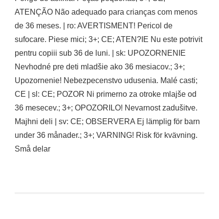
ATENÇÃO Não adequado para crianças com menos
de 36 meses. | ro: AVERTISMENT! Pericol de
sufocare. Piese mici; 3+; CE; ATEN?IE Nu este potrivit
pentru copiii sub 36 de luni. | sk: UPOZORNENIE
Nevhodné pre deti mladšie ako 36 mesiacov.; 3+;
Upozornenie! Nebezpecenstvo udusenia. Malé casti;
CE | sl: CE; POZOR Ni primerno za otroke mlajše od
36 mesecev.; 3+; OPOZORILO! Nevarnost zadušitve.
Majhni deli | sv: CE; OBSERVERA Ej lämplig för barn
under 36 månader.; 3+; VARNING! Risk för kvävning.
Små delar