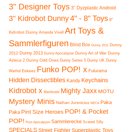
3" Designer Toys
3" Dyzplastic Android
4" - 8" Toys
3" Kidrobot Dunny
8"
Art Toys &
Kidrobot Dunny
Amanda Visell
Sammlerfiguren
Blind Box
Dunny
Dunny 2011
2012
Dunny 2013
Dunny Art of War
Dunny
Dunny Apocalypse
Azteca 2
Dunny Odd Ones
Dunny UK
Dunny
Dunny Series 5
Funko POP! x
Eekeez
Futurama
Warhol
Hidden Dissectibles
Keychains
Kandy
Kidrobot x
Mighty Jaxx
MOTU
Mardivale
Mystery Minis
Paka
Nathan Jurevicius
NECA
POP! & Pocket
Pint Size Heroes
Paka
POP!
Sammlerecke
Scared Silly
Post-Apocalypse
SPECIALS
Superplastic Toys
Street Fighter