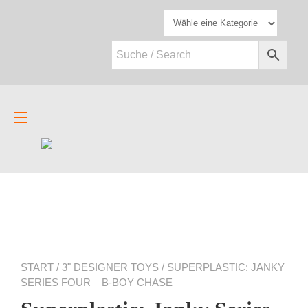
Zum
Inhalt
springen
Navigation
umschalten
START
/
3" DESIGNER TOYS
/ SUPERPLASTIC: JANKY
SERIES FOUR – B-BOY CHASE