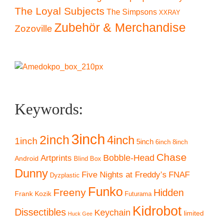
The Loyal Subjects
The Simpsons
XXRAY
Zubehör & Merchandise
Zozoville
Keywords:
3inch
2inch
4inch
1inch
5inch
6inch
8inch
Chase
Artprints
Bobble-Head
Android
Blind Box
Dunny
Five Nights at Freddy’s
FNAF
Dyzplastic
Funko
Freeny
Hidden
Frank Kozik
Futurama
Kidrobot
Dissectibles
Keychain
limited
Huck Gee