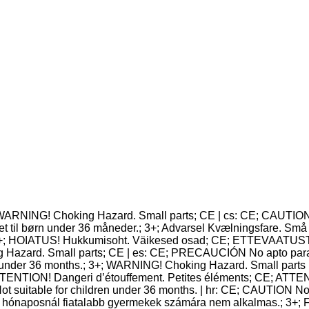
 WARNING! Choking Hazard. Small parts; CE | cs: CE; CAUTION 
 til børn under 36 måneder.; 3+; Advarsel Kvælningsfare. Små 
3+; HOIATUS! Hukkumisoht. Väikesed osad; CE; ETTEVAATUST Ei
g Hazard. Small parts; CE | es: CE; PRECAUCIÓN No apto para m
 under 36 months.; 3+; WARNING! Choking Hazard. Small parts | 
+; ATTENTION! Dangeri d’étouffement. Petites éléments; CE; ATT
suitable for children under 36 months. | hr: CE; CAUTION Not
naposnál fiatalabb gyermekek számára nem alkalmas.; 3+; Figy