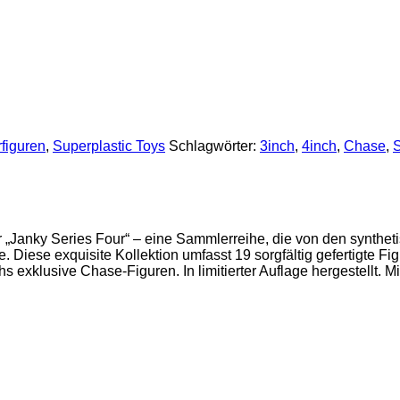
figuren
,
Superplastic Toys
Schlagwörter:
3inch
,
4inch
,
Chase
,
S
 der „Janky Series Four“ – eine Sammlerreihe, die von den synt
iese exquisite Kollektion umfasst 19 sorgfältig gefertigte Fig
chs exklusive Chase-Figuren. In limitierter Auflage hergestellt.