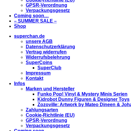
GPSR-Verordnung
Verpackungsgesetz
Coming soon…
– SUMMER SALE –
Shop
superchan.de
unsere AGB
Datenschutzerklärung
Vertrag widerrufen
Widerrufsbelehrung
SuperCoins
SuperClub
Impressum
Kontakt
Infos
Marken und Hersteller
Funko Pop! Vinyl & Mystery Minis Serien
Kidrobot Dunny Figuren & Designer Toys
Zozoville: Artwork by Mateo Dineen & Jo
Zahlungsarten
Cookie-Richtlinie (EU)
GPSR-Verordnung
Verpackungsgesetz
Coming soon…