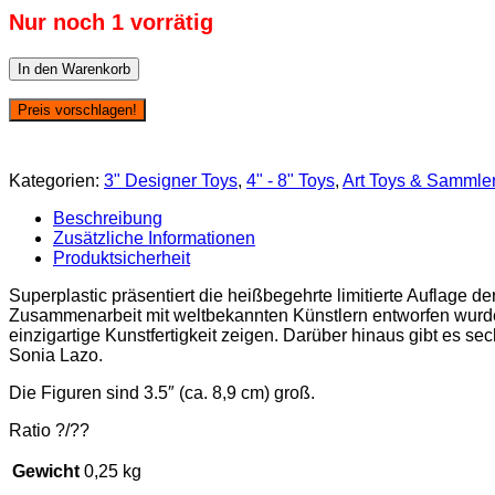
Nur noch 1 vorrätig
Superplastic:
In den Warenkorb
Janky
Series
Preis vorschlagen!
Four
-
Fashion
Kategorien:
3" Designer Toys
,
4" - 8" Toys
,
Art Toys & Sammler
Guggi
Clubbed
Beschreibung
CHASE
Zusätzliche Informationen
Menge
Produktsicherheit
Superplastic präsentiert die heißbegehrte limitierte Auflage
Zusammenarbeit mit weltbekannten Künstlern entworfen wurde. D
einzigartige Kunstfertigkeit zeigen. Darüber hinaus gibt es se
Sonia Lazo.
Die Figuren sind 3.5″ (ca. 8,9 cm) groß.
Ratio ?/??
Gewicht
0,25 kg