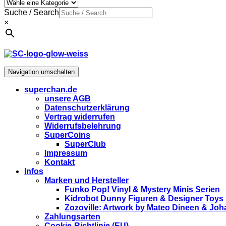
Suche / Search
×
Navigation umschalten
superchan.de
unsere AGB
Datenschutzerklärung
Vertrag widerrufen
Widerrufsbelehrung
SuperCoins
SuperClub
Impressum
Kontakt
Infos
Marken und Hersteller
Funko Pop! Vinyl & Mystery Minis Serien
Kidrobot Dunny Figuren & Designer Toys
Zozoville: Artwork by Mateo Dineen & Jo
Zahlungsarten
Cookie-Richtlinie (EU)