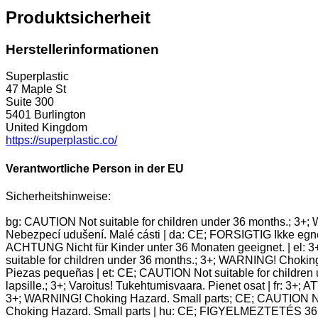
Produktsicherheit
Herstellerinformationen
Superplastic
47 Maple St
Suite 300
5401 Burlington
United Kingdom
https://superplastic.co/
Verantwortliche Person in der EU
Sicherheitshinweise:
bg: CAUTION Not suitable for children under 36 months.; 3+;
Nebezpecí udušení. Malé cásti | da: CE; FORSIGTIG Ikke egnet
ACHTUNG Nicht für Kinder unter 36 Monaten geeignet. | el: 
suitable for children under 36 months.; 3+; WARNING! Chokin
Piezas pequeñas | et: CE; CAUTION Not suitable for children
lapsille.; 3+; Varoitus! Tukehtumisvaara. Pienet osat | fr: 3
3+; WARNING! Choking Hazard. Small parts; CE; CAUTION Not 
Choking Hazard. Small parts | hu: CE; FIGYELMEZTETÉS 36 hó