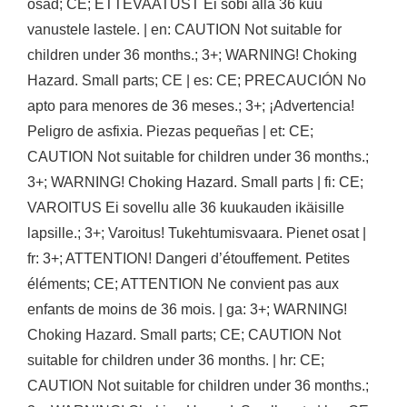
osad; CE; ETTEVAATUST Ei sobi alla 36 kuu
vanustele lastele. | en: CAUTION Not suitable for
children under 36 months.; 3+; WARNING! Choking
Hazard. Small parts; CE | es: CE; PRECAUCIÓN No
apto para menores de 36 meses.; 3+; ¡Advertencia!
Peligro de asfixia. Piezas pequeñas | et: CE;
CAUTION Not suitable for children under 36 months.;
3+; WARNING! Choking Hazard. Small parts | fi: CE;
VAROITUS Ei sovellu alle 36 kuukauden ikäisille
lapsille.; 3+; Varoitus! Tukehtumisvaara. Pienet osat |
fr: 3+; ATTENTION! Dangeri d’étouffement. Petites
éléments; CE; ATTENTION Ne convient pas aux
enfants de moins de 36 mois. | ga: 3+; WARNING!
Choking Hazard. Small parts; CE; CAUTION Not
suitable for children under 36 months. | hr: CE;
CAUTION Not suitable for children under 36 months.;