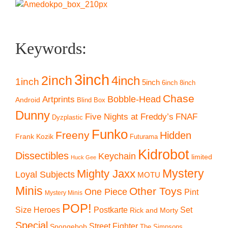
Keywords:
3inch
2inch
4inch
1inch
5inch
6inch
8inch
Chase
Artprints
Bobble-Head
Android
Blind Box
Dunny
Five Nights at Freddy’s
FNAF
Dyzplastic
Funko
Freeny
Hidden
Frank Kozik
Futurama
Kidrobot
Dissectibles
Keychain
limited
Huck Gee
Mystery
Mighty Jaxx
Loyal Subjects
MOTU
Minis
Other Toys
One Piece
Pint
Mystery Minis
POP!
Size Heroes
Postkarte
Set
Rick and Morty
Special
Street Fighter
Spongebob
The Simpsons