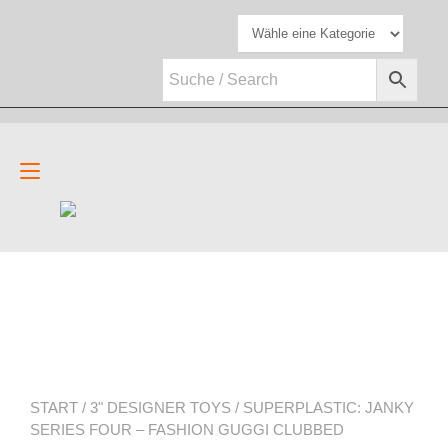
Zum
Inhalt
springen
Navigation
umschalten
START
/
3" DESIGNER TOYS
/ SUPERPLASTIC: JANKY
SERIES FOUR – FASHION GUGGI CLUBBED