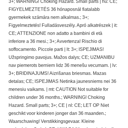
3+; WARNING! Choking Hazard. Small parts | hu: CE;
FIGYELMEZTETÉS 36 hónaposnál fiatalabb
gyermekek számára nem alkalmas.; 3+;
Figyelmeztetés! Fulladásveszély. Apró alkatrészek | it:
CE; ATTENZIONE non adatto a bambini di età
inferiore a 36 mesi.; 3+; Avvertenza! Rischio di
soffocamento. Piccole parti | lt: 3+; ISPEJIMAS!
Užspringimo pavojus. Mažos dalys; CE; UZMANIBU
nav piemerots berniem lidz 36 menešu vecumam. | lv:
3+; BRIDINAJUMS! Aizrišanas briesmas. Mazas
detalas; CE; ISPEJIMAS Netinka jaunesniems nei 36
menesiu vaikams. | mt: CAUTION Not suitable for
children under 36 months.; WARNING! Choking
Hazard. Small parts; 3+; CE | nl: CE; LET OP Niet
geschikt voor kinderen jonger dan 36 maanden.;
Waarschuwing! Verstikkingsgevaar. Kleine