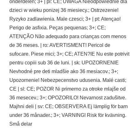
onderdelen; 3+ | pl: CE; UWAGA Nieodpowiednie dla
dzieci w wieku ponizej 36 miesiecy.; Ostrzezenie!
Ryzyko zadlawienia. Male czesci; 3+ | pt: Atençao!
Perigo de asfixia. Peças pequenas; 3+; CE;
ATENÇÃO Não adequado para crianças com menos
de 36 meses. | ro: AVERTISMENT! Pericol de
sufocare. Piese mici; 3+; CE; ATEN?IE Nu este potrivit
pentru copiii sub 36 de luni. | sk: UPOZORNENIE
Nevhodné pre deti mladšie ako 36 mesiacov.; 3+;
Upozornenie! Nebezpecenstvo udusenia. Malé casti;
CE | sl: CE; POZOR Ni primerno za otroke mlajše od
36 mesecev.; 3+; OPOZORILO! Nevarnost zadušitve.
Majhni deli | sv: CE; OBSERVERA Ej lämplig för barn
under 36 månader.; 3+; VARNING! Risk för kvävning.
Små delar