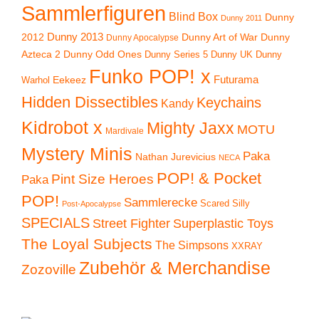
Sammlerfiguren
Blind Box
Dunny
Dunny 2011
2012
Dunny 2013
Dunny Art of War
Dunny
Dunny Apocalypse
Azteca 2
Dunny Odd Ones
Dunny UK
Dunny
Dunny Series 5
Funko POP! x
Eekeez
Futurama
Warhol
Hidden Dissectibles
Keychains
Kandy
Kidrobot x
Mighty Jaxx
MOTU
Mardivale
Mystery Minis
Paka
Nathan Jurevicius
NECA
POP! & Pocket
Pint Size Heroes
Paka
POP!
Sammlerecke
Scared Silly
Post-Apocalypse
SPECIALS
Superplastic Toys
Street Fighter
The Loyal Subjects
The Simpsons
XXRAY
Zubehör & Merchandise
Zozoville