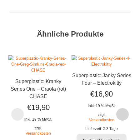
Ähnliche Produkte
Superplastic: Janky Series
Superplastic: Kranky
Four – Electrokitty
Series One – Craola (rot)
€
16,90
CHASE
€
19,90
inkl. 19 % MwSt.
zzgl.
inkl. 19 % MwSt.
Versandkosten
Su
zzgl.
Lieferzeit:
2-3 Tage
Versandkosten