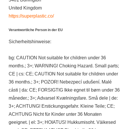
United Kingdom
https://superplastic.co/
Verantwortliche Person in der EU
Sicherheitshinweise:
bg: CAUTION Not suitable for children under 36
months.; 3+; WARNING! Choking Hazard. Small parts;
CE | cs: CE; CAUTION Not suitable for children under
36 months.; 3+; POZOR! Nebezpecí udušení. Malé
cásti | da: CE; FORSIGTIG Ikke egnet til børn under 36
måneder.; 3+; Advarsel Kvælningsfare. Små dele | de:
3+; ACHTUNG! Erstickungsgefahr. Kleine Teile; CE;
ACHTUNG Nicht für Kinder unter 36 Monaten
geeignet. | el: 3+; HOIATUS! Hukkumisoht. Väikesed