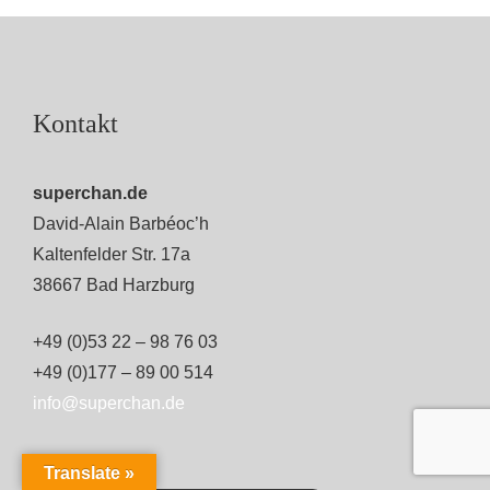
Kontakt
superchan.de
David-Alain Barbéoc’h
Kaltenfelder Str. 17a
38667 Bad Harzburg
+49 (0)53 22 – 98 76 03
+49 (0)177 – 89 00 514
info@superchan.de
Translate »