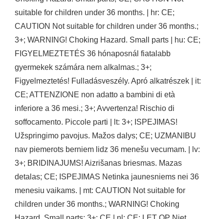
suitable for children under 36 months. | hr: CE;
CAUTION Not suitable for children under 36 months.;
3+; WARNING! Choking Hazard. Small parts | hu: CE;
FIGYELMEZTETÉS 36 hónaposnál fiatalabb
gyermekek számára nem alkalmas.; 3+;
Figyelmeztetés! Fulladásveszély. Apró alkatrészek | it:
CE; ATTENZIONE non adatto a bambini di età
inferiore a 36 mesi.; 3+; Avvertenza! Rischio di
soffocamento. Piccole parti | lt: 3+; ISPEJIMAS!
Užspringimo pavojus. Mažos dalys; CE; UZMANIBU
nav piemerots berniem lidz 36 menešu vecumam. | lv:
3+; BRIDINAJUMS! Aizrišanas briesmas. Mazas
detalas; CE; ISPEJIMAS Netinka jaunesniems nei 36
menesiu vaikams. | mt: CAUTION Not suitable for
children under 36 months.; WARNING! Choking
Hazard. Small parts; 3+; CE | nl: CE; LET OP Niet