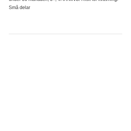
Små delar
Superplastic: Kranky Series One – Sket
€
24,90
inkl. 19 % MwSt.
zzgl.
Versandkosten
Lieferzeit:
2-3 Tage