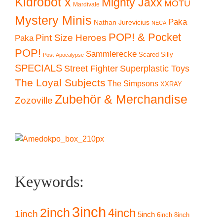
Kidrobot x
Mighty Jaxx
MOTU
Mardivale
Mystery Minis
Paka
Nathan Jurevicius
NECA
POP! & Pocket
Pint Size Heroes
Paka
POP!
Sammlerecke
Scared Silly
Post-Apocalypse
SPECIALS
Superplastic Toys
Street Fighter
The Loyal Subjects
The Simpsons
XXRAY
Zubehör & Merchandise
Zozoville
Keywords:
3inch
2inch
4inch
1inch
5inch
6inch
8inch