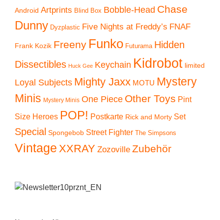
Chase
Artprints
Bobble-Head
Android
Blind Box
Dunny
Five Nights at Freddy’s
FNAF
Dyzplastic
Funko
Freeny
Hidden
Frank Kozik
Futurama
Kidrobot
Dissectibles
Keychain
limited
Huck Gee
Mystery
Mighty Jaxx
Loyal Subjects
MOTU
Minis
Other Toys
One Piece
Pint
Mystery Minis
POP!
Size Heroes
Postkarte
Set
Rick and Morty
Special
Street Fighter
Spongebob
The Simpsons
Vintage
XXRAY
Zubehör
Zozoville