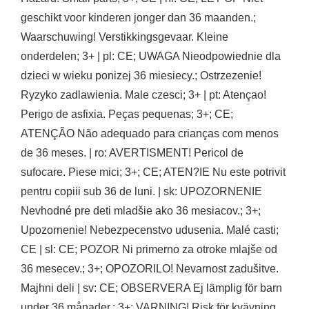
geschikt voor kinderen jonger dan 36 maanden.;
Waarschuwing! Verstikkingsgevaar. Kleine
onderdelen; 3+ | pl: CE; UWAGA Nieodpowiednie dla
dzieci w wieku ponizej 36 miesiecy.; Ostrzezenie!
Ryzyko zadlawienia. Male czesci; 3+ | pt: Atençao!
Perigo de asfixia. Peças pequenas; 3+; CE;
ATENÇÃO Não adequado para crianças com menos
de 36 meses. | ro: AVERTISMENT! Pericol de
sufocare. Piese mici; 3+; CE; ATEN?IE Nu este potrivit
pentru copiii sub 36 de luni. | sk: UPOZORNENIE
Nevhodné pre deti mladšie ako 36 mesiacov.; 3+;
Upozornenie! Nebezpecenstvo udusenia. Malé casti;
CE | sl: CE; POZOR Ni primerno za otroke mlajše od
36 mesecev.; 3+; OPOZORILO! Nevarnost zadušitve.
Majhni deli | sv: CE; OBSERVERA Ej lämplig för barn
under 36 månader.; 3+; VARNING! Risk för kvävning.