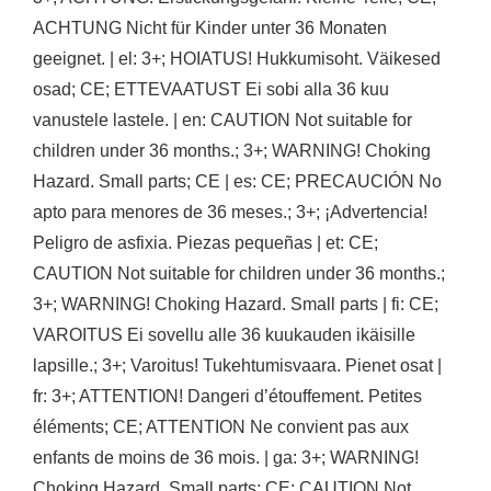
ACHTUNG Nicht für Kinder unter 36 Monaten
geeignet. | el: 3+; HOIATUS! Hukkumisoht. Väikesed
osad; CE; ETTEVAATUST Ei sobi alla 36 kuu
vanustele lastele. | en: CAUTION Not suitable for
children under 36 months.; 3+; WARNING! Choking
Hazard. Small parts; CE | es: CE; PRECAUCIÓN No
apto para menores de 36 meses.; 3+; ¡Advertencia!
Peligro de asfixia. Piezas pequeñas | et: CE;
CAUTION Not suitable for children under 36 months.;
3+; WARNING! Choking Hazard. Small parts | fi: CE;
VAROITUS Ei sovellu alle 36 kuukauden ikäisille
lapsille.; 3+; Varoitus! Tukehtumisvaara. Pienet osat |
fr: 3+; ATTENTION! Dangeri d’étouffement. Petites
éléments; CE; ATTENTION Ne convient pas aux
enfants de moins de 36 mois. | ga: 3+; WARNING!
Choking Hazard. Small parts; CE; CAUTION Not