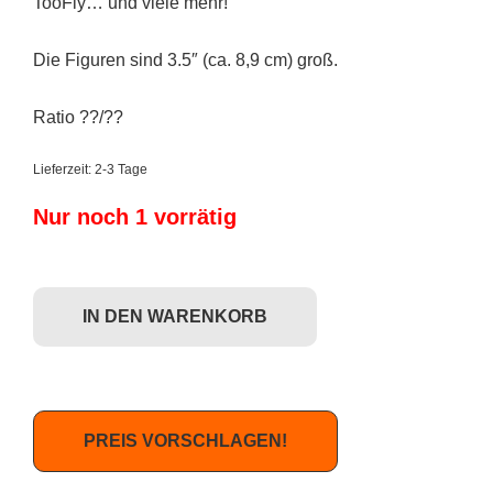
TooFly… und viele mehr!
Die Figuren sind 3.5″ (ca. 8,9 cm) groß.
Ratio ??/??
Lieferzeit:
2-3 Tage
Nur noch 1 vorrätig
Superplastic: Kranky Series One - Jeff Soto (rot) CHASE Menge
IN DEN WARENKORB
PREIS VORSCHLAGEN!