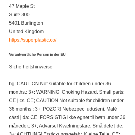
47 Maple St
Suite 300
5401 Burlington
United Kingdom
https://superplastic.co/
Verantwortliche Person in der EU
Sicherheitshinweise:
bg: CAUTION Not suitable for children under 36
months.; 3+; WARNING! Choking Hazard. Small parts;
CE | cs: CE; CAUTION Not suitable for children under
36 months.; 3+; POZOR! Nebezpecí udušení. Malé
cásti | da: CE; FORSIGTIG Ikke egnet til børn under 36
måneder.; 3+; Advarsel Kvælningsfare. Små dele | de:
3+; ACHTUNG! Erstickungsgefahr. Kleine Teile; CE;