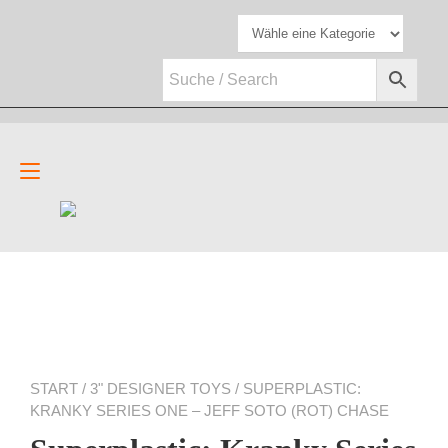
Zum
Inhalt
springen
Navigation
umschalten
START
/
3" DESIGNER TOYS
/ SUPERPLASTIC:
KRANKY SERIES ONE – JEFF SOTO (ROT) CHASE