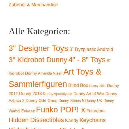
Zubehör & Merchandise
Alle Kategorien:
3" Designer Toys
3" Dyzplastic Android
4" - 8" Toys
3" Kidrobot Dunny
8"
Art Toys &
Kidrobot Dunny
Amanda Visell
Sammlerfiguren
Blind Box
Dunny
Dunny 2011
2012
Dunny 2013
Dunny Art of War
Dunny
Dunny Apocalypse
Azteca 2
Dunny Odd Ones
Dunny UK
Dunny
Dunny Series 5
Funko POP! x
Eekeez
Futurama
Warhol
Hidden Dissectibles
Keychains
Kandy