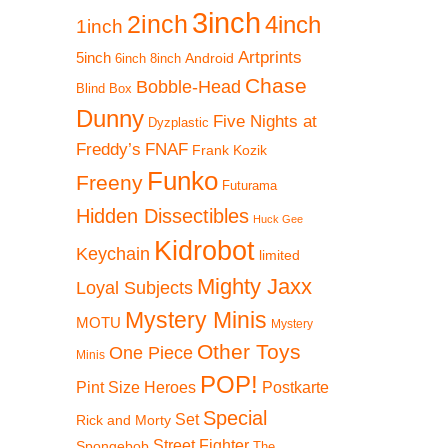
3inch
2inch
4inch
1inch
Artprints
5inch
Android
6inch
8inch
Chase
Bobble-Head
Blind Box
Dunny
Five Nights at
Dyzplastic
Freddy’s
FNAF
Frank Kozik
Funko
Freeny
Futurama
Hidden Dissectibles
Huck Gee
Kidrobot
Keychain
limited
Mighty Jaxx
Loyal Subjects
Mystery Minis
MOTU
Mystery
Other Toys
One Piece
Minis
POP!
Pint Size Heroes
Postkarte
Special
Set
Rick and Morty
Street Fighter
Spongebob
The