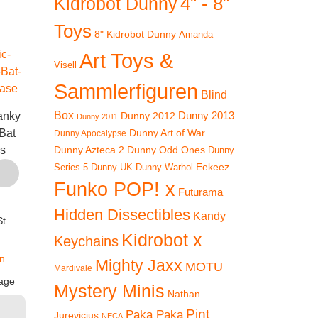
4" - 8"
Kidrobot Dunny
Toys
8" Kidrobot Dunny
Amanda
Art Toys &
Visell
Sammlerfiguren
Blind
Box
Dunny 2012
Dunny 2013
anky
Superplastic: Janky
Superplas
Dunny 2011
Dunny Art of War
Bat
Superplastic: Kranky
Series Four – Brain
Series F
Dunny Apocalypse
Dunny Azteca 2
Dunny Odd Ones
s
Series One – Sket
Basher
Nana
Dunny
Eekeez
Dunny UK
Dunny Warhol
Series 5
€
24,90
€
19,90
€
1
Funko POP! x
Futurama
inkl. 19 % MwSt.
inkl. 19 % MwSt.
inkl. 1
Hidden Dissectibles
Kandy
t.
zzgl.
zzgl.
zz
Kidrobot x
Keychains
Versandkosten
Versandkosten
Versan
n
Mighty Jaxx
Lieferzeit:
2-3 Tage
Lieferzeit:
2-3 Tage
Lieferzeit
MOTU
Mardivale
age
Mystery Minis
In den
In den
In
Nathan
Warenkorb
Warenkorb
Ware
Pint
Paka Paka
Jurevicius
NECA