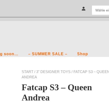
g soon…
– SUMMER SALE –
Shop
START
/
3" DESIGNER TOYS
/ FATCAP S3 – QUEE
ANDREA
Fatcap S3 – Queen
Andrea