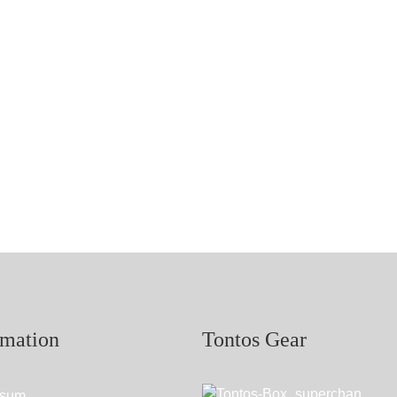
rmation
Tontos Gear
ssum