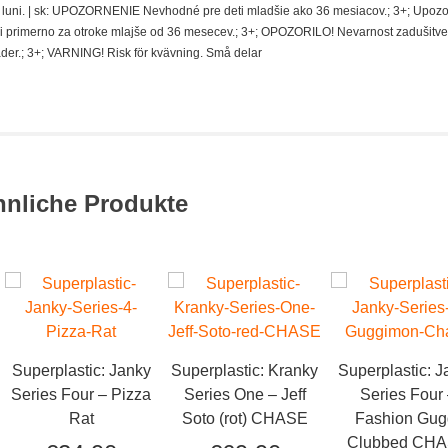
 de luni. | sk: UPOZORNENIE Nevhodné pre deti mladšie ako 36 mesiacov.; 3+; Upoz
i primerno za otroke mlajše od 36 mesecev.; 3+; OPOZORILO! Nevarnost zadušitve
der.; 3+; VARNING! Risk för kvävning. Små delar
hnliche Produkte
Superplastic: Janky
Superplastic: Kranky
Superplastic: J
Series Four – Pizza
Series One – Jeff
Series Four
Rat
Soto (rot) CHASE
Fashion Gug
Clubbed CH