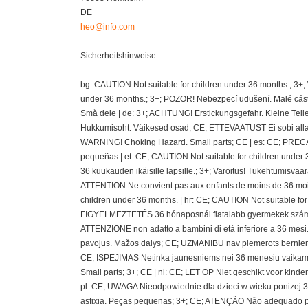
DE
heo@info.com
Sicherheitshinweise:
bg: CAUTION Not suitable for children under 36 months.; 3+
under 36 months.; 3+; POZOR! Nebezpecí udušení. Malé cásti
Små dele | de: 3+; ACHTUNG! Erstickungsgefahr. Kleine Teil
Hukkumisoht. Väikesed osad; CE; ETTEVAATUST Ei sobi alla 36
WARNING! Choking Hazard. Small parts; CE | es: CE; PRECAU
pequeñas | et: CE; CAUTION Not suitable for children under 
36 kuukauden ikäisille lapsille.; 3+; Varoitus! Tukehtumisvaa
ATTENTION Ne convient pas aux enfants de moins de 36 mois
children under 36 months. | hr: CE; CAUTION Not suitable fo
FIGYELMEZTETÉS 36 hónaposnál fiatalabb gyermekek számára 
ATTENZIONE non adatto a bambini di età inferiore a 36 mesi.;
pavojus. Mažos dalys; CE; UZMANIBU nav piemerots berniem
CE; ISPEJIMAS Netinka jaunesniems nei 36 menesiu vaikams
Small parts; 3+; CE | nl: CE; LET OP Niet geschikt voor kin
pl: CE; UWAGA Nieodpowiednie dla dzieci w wieku ponizej 36 
asfixia. Peças pequenas; 3+; CE; ATENÇÃO Não adequado pa