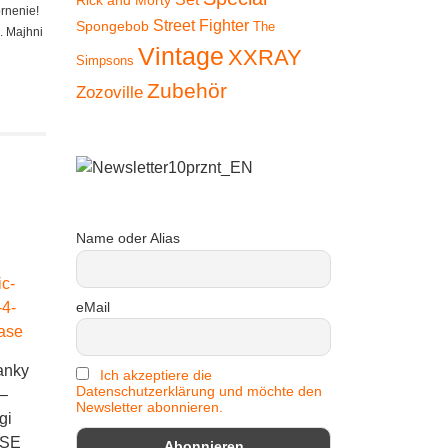
Rick and Morty
ornenie!
Street Fighter
Spongebob
The
. Majhni
Vintage
XXRAY
Simpsons
Zubehör
Zozoville
Name oder Alias
eMail
anky
Superplastic: Janky
Superplastic: Janky
Ich akzeptiere die
Datenschutzerklärung und möchte den
 –
Series Four – Bat
Series Four – Bat
Superplas
Newsletter abonnieren.
gi
Boy
Boy w. Wings
Series
ASE
CHASE
Fashio