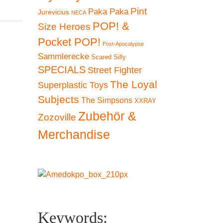
Pint
Paka Paka
Jurevicius
NECA
POP! &
Size Heroes
Pocket POP!
Post-Apocalypse
Sammlerecke
Scared Silly
SPECIALS
Street Fighter
The Loyal
Superplastic Toys
Subjects
The Simpsons
XXRAY
Zubehör &
Zozoville
Merchandise
Keywords: