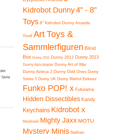
4" - 8"
Kidrobot Dunny
Toys
8" Kidrobot Dunny
Amanda
Art Toys &
Visell
Sammlerfiguren
Blind
Box
Dunny 2012
Dunny 2013
Dunny 2011
Dunny Art of War
Dunny Apocalypse
oder
Dunny Azteca 2
Dunny Odd Ones
Dunny
r Serie
Eekeez
Dunny UK
Dunny Warhol
Series 5
Funko POP! x
Futurama
Hidden Dissectibles
Kandy
Kidrobot x
Keychains
Mighty Jaxx
MOTU
Mardivale
Mystery Minis
Nathan