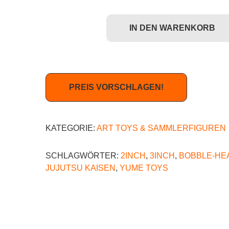
IN DEN WARENKORB
YuMe Toys: Jujutsu Kaisen Bobble Hero (Bobbleh
PREIS VORSCHLAGEN!
KATEGORIE:
ART TOYS & SAMMLERFIGUREN
SCHLAGWÖRTER:
2INCH
,
3INCH
,
BOBBLE-HE
JUJUTSU KAISEN
,
YUME TOYS