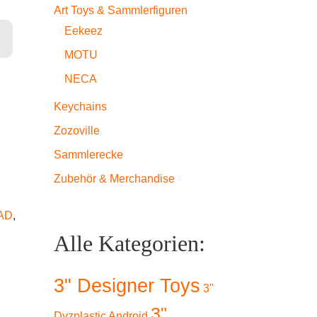
Art Toys & Sammlerfiguren
Eekeez
eads Series) - Panda Menge
MOTU
NECA
Keychains
Zozoville
Sammlerecke
Zubehör & Merchandise
AD
,
Alle Kategorien:
3" Designer Toys
3"
3"
Dyzplastic Android