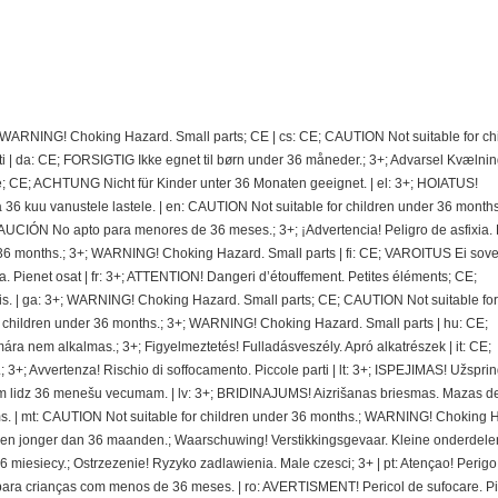
; WARNING! Choking Hazard. Small parts; CE | cs: CE; CAUTION Not suitable for ch
 | da: CE; FORSIGTIG Ikke egnet til børn under 36 måneder.; 3+; Advarsel Kvælnin
e; CE; ACHTUNG Nicht für Kinder unter 36 Monaten geeignet. | el: 3+; HOIATUS!
 kuu vanustele lastele. | en: CAUTION Not suitable for children under 36 months.
CIÓN No apto para menores de 36 meses.; 3+; ¡Advertencia! Peligro de asfixia.
36 months.; 3+; WARNING! Choking Hazard. Small parts | fi: CE; VAROITUS Ei sovel
ra. Pienet osat | fr: 3+; ATTENTION! Dangeri d’étouffement. Petites éléments; CE;
. | ga: 3+; WARNING! Choking Hazard. Small parts; CE; CAUTION Not suitable for
r children under 36 months.; 3+; WARNING! Choking Hazard. Small parts | hu: CE;
nem alkalmas.; 3+; Figyelmeztetés! Fulladásveszély. Apró alkatrészek | it: CE;
 3+; Avvertenza! Rischio di soffocamento. Piccole parti | lt: 3+; ISPEJIMAS! Užspri
 lidz 36 menešu vecumam. | lv: 3+; BRIDINAJUMS! Aizrišanas briesmas. Mazas de
. | mt: CAUTION Not suitable for children under 36 months.; WARNING! Choking 
deren jonger dan 36 maanden.; Waarschuwing! Verstikkingsgevaar. Kleine onderdelen
miesiecy.; Ostrzezenie! Ryzyko zadlawienia. Male czesci; 3+ | pt: Atençao! Perigo
ra crianças com menos de 36 meses. | ro: AVERTISMENT! Pericol de sufocare. P