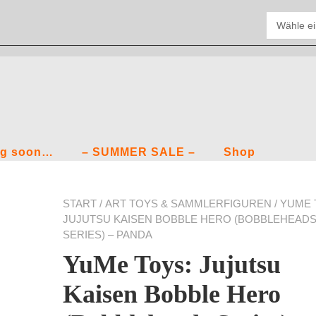
g soon…
– SUMMER SALE –
Shop
START
/
ART TOYS & SAMMLERFIGUREN
/ YUME 
JUJUTSU KAISEN BOBBLE HERO (BOBBLEHEAD
SERIES) – PANDA
YuMe Toys: Jujutsu
Kaisen Bobble Hero