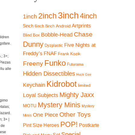
3inch
2inch
4inch
1inch
Artprints
5inch
Android
6inch
8inch
Chase
Bobble-Head
Blind Box
ildren
Dunny
gsfare.
Five Nights at
Dyzplastic
Freddy’s
FNAF
Frank Kozik
; 3+;
Funko
Freeny
 Piezas
Futurama
lu alle
Hidden Dissectibles
Huck Gee
Kidrobot
Keychain
limited
Mighty Jaxx
Loyal Subjects
ngimo
Mystery Minis
MOTU
Mystery
talas;
Hazard.
Other Toys
One Piece
Minis
; 3+ |
POP!
Pint Size Heroes
Postkarte
 de
iese
Special
Set