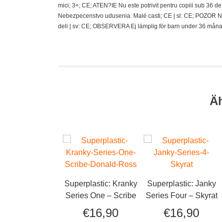
mici; 3+; CE; ATEN?IE Nu este potrivit pentru copiii sub 36
Nebezpecenstvo udusenia. Malé casti; CE | sl: CE; POZOR N
deli | sv: CE; OBSERVERA Ej lämplig för barn under 36 måna
Ä
Superplastic: Kranky
Superplastic: Janky
Series One – Scribe
Series Four – Skyrat
€
16,90
€
16,90