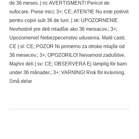
de 36 meses. | ro: AVERTISMENT! Pericol de
sufocare. Piese mici; 3+; CE; ATEN?IE Nu este potrivit
pentru copiii sub 36 de luni. | sk: UPOZORNENIE
Nevhodné pre deti mladšie ako 36 mesiacov.; 3+;
Upozornenie! Nebezpecenstvo udusenia. Malé casti;
CE | sl: CE; POZOR Ni primerno za otroke mlajše od
36 mesecev.; 3+; OPOZORILO! Nevarnost zadušitve.
Majhni deli | sv: CE; OBSERVERA Ej lämplig för barn
under 36 månader.; 3+; VARNING! Risk för kvävning.
Små delar