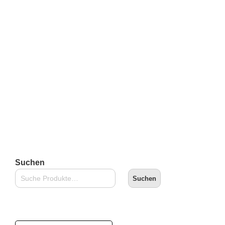
Superplastic: Janky Series Four – Electrokitty
€
16,90
inkl. 19 % MwSt.
zzgl.
Versandkosten
Lieferzeit:
2-3 Tage
In den Warenkorb
Suchen
Suchen