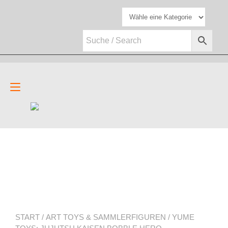
Zum
Inhalt
springen
Navigation
umschalten
START
/
ART TOYS & SAMMLERFIGUREN
/ YUME