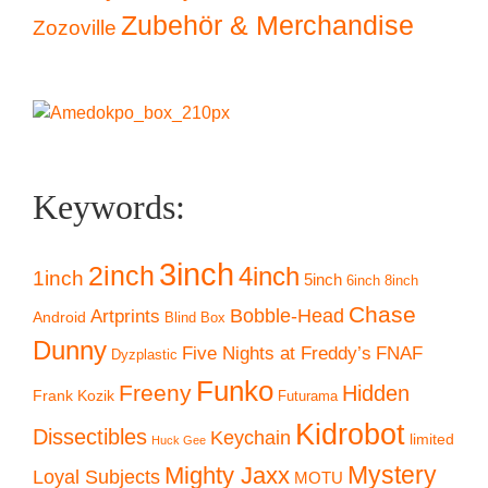
Zubehör & Merchandise
Zozoville
Keywords:
3inch
2inch
4inch
1inch
5inch
6inch
8inch
Chase
Artprints
Bobble-Head
Android
Blind Box
Dunny
Five Nights at Freddy’s
FNAF
Dyzplastic
Funko
Freeny
Hidden
Frank Kozik
Futurama
Kidrobot
Dissectibles
Keychain
limited
Huck Gee
Mystery
Mighty Jaxx
Loyal Subjects
MOTU