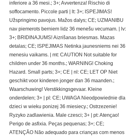
inferiore a 36 mesi.; 3+; Avvertenza! Rischio di
soffocamento. Piccole parti | lt: 3+; ISPEJIMAS!
Užspringimo pavojus. Mažos dalys; CE; UZMANIBU
nav piemerots berniem lidz 36 menešu vecumam. | lv:
3+; BRIDINAJUMS! Aizrišanas briesmas. Mazas
detalas; CE; ISPEJIMAS Netinka jaunesniems nei 36
menesiu vaikams. | mt: CAUTION Not suitable for
children under 36 months.; WARNING! Choking
Hazard. Small parts; 3+; CE | nl: CE; LET OP Niet
geschikt voor kinderen jonger dan 36 maanden.;
Waarschuwing! Verstikkingsgevaar. Kleine
onderdelen; 3+ | pl: CE; UWAGA Nieodpowiednie dla
dzieci w wieku ponizej 36 miesiecy.; Ostrzezenie!
Ryzyko zadlawienia. Male czesci; 3+ | pt: Atençao!
Perigo de asfixia. Peças pequenas; 3+; CE;
ATENÇÃO Não adequado para crianças com menos