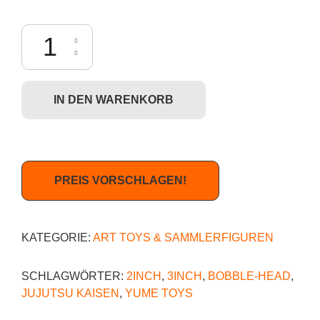
YuMe Toys: Jujutsu Kaisen Bobble Hero (Bobbleheads Series) - Megum
IN DEN WARENKORB
PREIS VORSCHLAGEN!
KATEGORIE:
ART TOYS & SAMMLERFIGUREN
SCHLAGWÖRTER:
2INCH
,
3INCH
,
BOBBLE-HEAD
,
JUJUTSU KAISEN
,
YUME TOYS