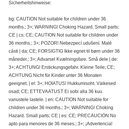
Sicherheitshinweise:
bg: CAUTION Not suitable for children under 36
months.; 3+; WARNING! Choking Hazard. Small parts;
CE | cs: CE; CAUTION Not suitable for children under
36 months.; 3+; POZOR! Nebezpecí udušení. Malé
cásti | da: CE; FORSIGTIG Ikke egnet til børn under 36
måneder.; 3+; Advarsel Kvælningsfare. Små dele | de:
3+; ACHTUNG! Erstickungsgefahr. Kleine Teile; CE;
ACHTUNG Nicht für Kinder unter 36 Monaten
geeignet. | el: 3+; HOIATUS! Hukkumisoht. Väikesed
osad; CE; ETTEVAATUST Ei sobi alla 36 kuu
vanustele lastele. | en: CAUTION Not suitable for
children under 36 months.; 3+; WARNING! Choking
Hazard. Small parts; CE | es: CE; PRECAUCIÓN No
apto para menores de 36 meses.; 3+; ¡Advertencia!