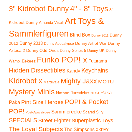
4" - 8" Toys
3" Kidrobot Dunny
8"
Art Toys &
Kidrobot Dunny
Amanda Visell
Sammlerfiguren
Blind Box
Dunny
Dunny 2011
2012
Dunny 2013
Dunny Art of War
Dunny
Dunny Apocalypse
Azteca 2
Dunny Odd Ones
Dunny UK
Dunny
Dunny Series 5
Funko POP! x
Eekeez
Futurama
Warhol
Hidden Dissectibles
Keychains
Kandy
Kidrobot x
Mighty Jaxx
MOTU
Mardivale
Mystery Minis
Paka
Nathan Jurevicius
NECA
POP! & Pocket
Pint Size Heroes
Paka
POP!
Sammlerecke
Scared Silly
Post-Apocalypse
SPECIALS
Superplastic Toys
Street Fighter
The Loyal Subjects
The Simpsons
XXRAY