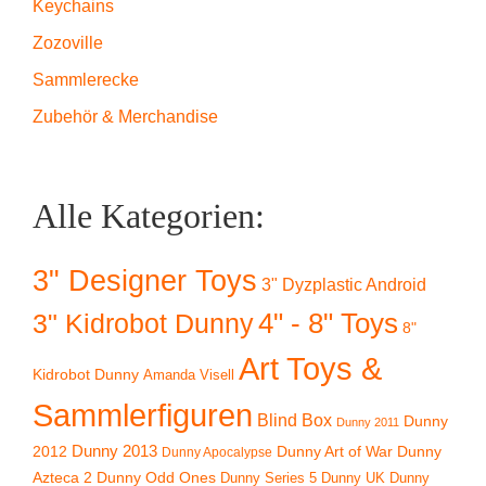
Keychains
Zozoville
Sammlerecke
Zubehör & Merchandise
Alle Kategorien:
3" Designer Toys
3" Dyzplastic Android
4" - 8" Toys
3" Kidrobot Dunny
8"
Art Toys &
Kidrobot Dunny
Amanda Visell
Sammlerfiguren
Blind Box
Dunny
Dunny 2011
2012
Dunny 2013
Dunny Art of War
Dunny
Dunny Apocalypse
Azteca 2
Dunny Odd Ones
Dunny UK
Dunny
Dunny Series 5