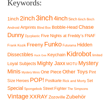
Keywords:
3inch
2inch
4inch
1inch
5inch
6inch
8inch
Chase
Artprints
Bobble-Head
Android
Blind Box
Dunny
Five Nights at Freddy’s
FNAF
Dyzplastic
Funko
Freeny
Hidden
Frank Kozik
Futurama
Kidrobot
Dissectibles
Keychain
limited
Huck Gee
Mystery
Mighty Jaxx
Loyal Subjects
MOTU
Minis
Other Toys
One Piece
Pint
Mystery Minis
POP!
Size Heroes
Postkarte
Set
Rick and Morty
Special
Street Fighter
Spongebob
The Simpsons
Vintage
XXRAY
Zubehör
Zozoville