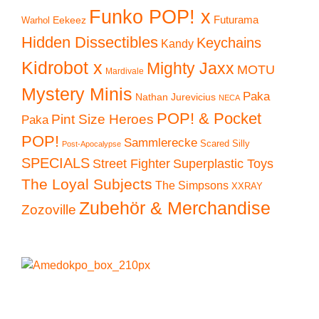
Funko POP! x
Eekeez
Futurama
Warhol
Hidden Dissectibles
Keychains
Kandy
Kidrobot x
Mighty Jaxx
MOTU
Mardivale
Mystery Minis
Paka
Nathan Jurevicius
NECA
POP! & Pocket
Pint Size Heroes
Paka
POP!
Sammlerecke
Scared Silly
Post-Apocalypse
SPECIALS
Superplastic Toys
Street Fighter
The Loyal Subjects
The Simpsons
XXRAY
Zubehör & Merchandise
Zozoville