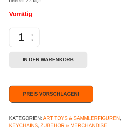
Lieferzeit:
2-3 Tage
Vorrätig
YA! Toys Paul Frank Zipper Pulls - Skurvy (blau) Menge
IN DEN WARENKORB
PREIS VORSCHLAGEN!
KATEGORIEN:
ART TOYS & SAMMLERFIGUREN
,
KEYCHAINS
,
ZUBEHÖR & MERCHANDISE