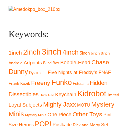
Keywords:
3inch
2inch
4inch
1inch
5inch
6inch
8inch
Chase
Artprints
Bobble-Head
Android
Blind Box
Dunny
Five Nights at Freddy’s
FNAF
Dyzplastic
Funko
Freeny
Hidden
Frank Kozik
Futurama
Kidrobot
Dissectibles
Keychain
limited
Huck Gee
Mystery
Mighty Jaxx
Loyal Subjects
MOTU
Minis
Other Toys
One Piece
Pint
Mystery Minis
POP!
Size Heroes
Postkarte
Set
Rick and Morty