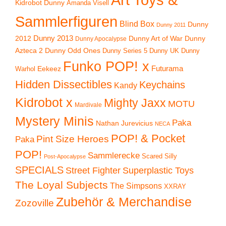
Kidrobot Dunny
Amanda Visell
Sammlerfiguren
Blind Box
Dunny
Dunny 2011
2012
Dunny 2013
Dunny Art of War
Dunny
Dunny Apocalypse
Azteca 2
Dunny Odd Ones
Dunny UK
Dunny
Dunny Series 5
Funko POP! x
Eekeez
Futurama
Warhol
Hidden Dissectibles
Keychains
Kandy
Kidrobot x
Mighty Jaxx
MOTU
Mardivale
Mystery Minis
Paka
Nathan Jurevicius
NECA
POP! & Pocket
Pint Size Heroes
Paka
POP!
Sammlerecke
Scared Silly
Post-Apocalypse
SPECIALS
Superplastic Toys
Street Fighter
The Loyal Subjects
The Simpsons
XXRAY
Zubehör & Merchandise
Zozoville