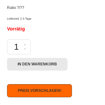
Ratio ?/??
Lieferzeit:
2-3 Tage
Vorrätig
YA! Toys Paul Frank Zipper Pulls - Pirate Julius CHASE Menge
IN DEN WARENKORB
PREIS VORSCHLAGEN!