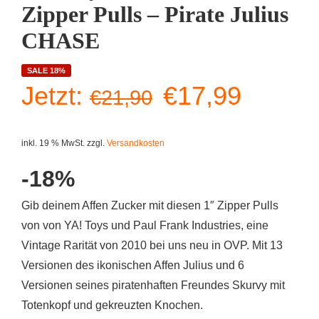
Zipper Pulls – Pirate Julius
CHASE
SALE 18%
Ursprüngliche
Aktuell
Jetzt:
€
17,99
€
21,90
Preis
Preis
inkl. 19 % MwSt.
zzgl.
Versandkosten
war:
ist:
-18%
€21,90
€17,99
Gib deinem Affen Zucker mit diesen 1″ Zipper Pulls
von von YA! Toys und Paul Frank Industries, eine
Vintage Rarität von 2010 bei uns neu in OVP. Mit 13
Versionen des ikonischen Affen Julius und 6
Versionen seines piratenhaften Freundes Skurvy mit
Totenkopf und gekreuzten Knochen.