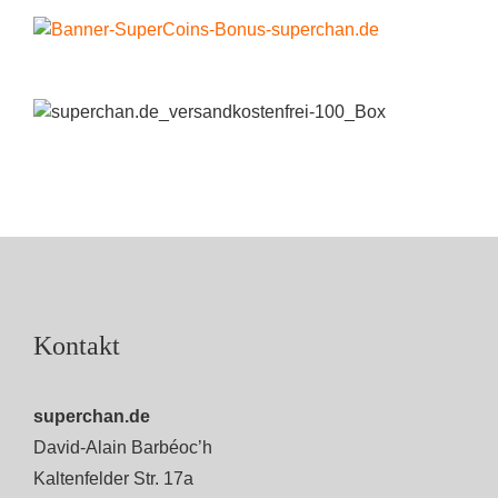
Kontakt
superchan.de
David-Alain Barbéoc’h
Kaltenfelder Str. 17a