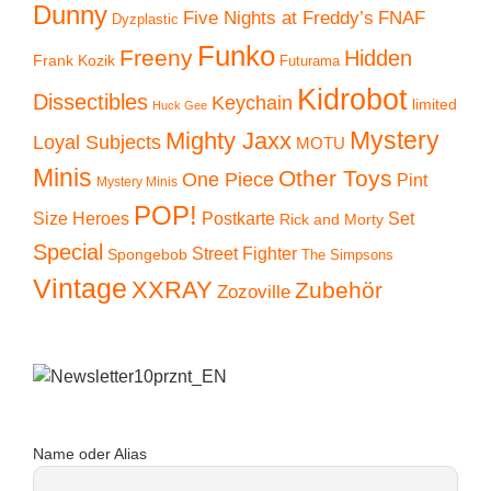
Dunny
Five Nights at Freddy’s
FNAF
Dyzplastic
Funko
Freeny
Hidden
Frank Kozik
Futurama
Kidrobot
Dissectibles
Keychain
limited
Huck Gee
Mystery
Mighty Jaxx
Loyal Subjects
MOTU
Minis
Other Toys
One Piece
Pint
Mystery Minis
POP!
Size Heroes
Postkarte
Set
Rick and Morty
Special
Street Fighter
Spongebob
The Simpsons
Vintage
XXRAY
Zubehör
Zozoville
Name oder Alias