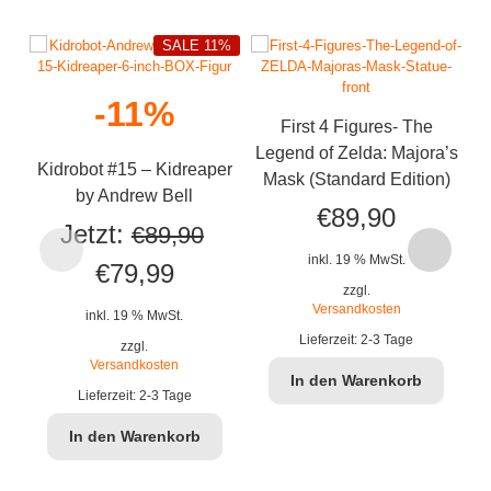
SALE 11%
-11%
K
First 4 Figures- The
Legend of Zelda: Majora’s
Kidrobot #15 – Kidreaper
Mask (Standard Edition)
by Andrew Bell
€
89,90
Jetzt:
€
89,90
inkl. 19 % MwSt.
Ursprünglicher
Aktueller
€
79,99
zzgl.
Preis
Preis
Versandkosten
inkl. 19 % MwSt.
Lieferzeit:
2-3 Tage
war:
ist:
zzgl.
Versandkosten
In den Warenkorb
€89,90
€79,99.
Lieferzeit:
2-3 Tage
In den Warenkorb