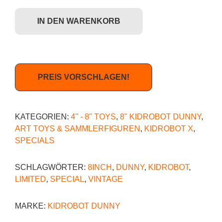
Kidrobot x Luke Chueh - 8" Blood & Fuzz Dunny (ltd. Ed. 1000) Menge
IN DEN WARENKORB
PREIS VORSCHLAGEN!
KATEGORIEN:
4" - 8" TOYS
,
8" KIDROBOT DUNNY
,
ART TOYS & SAMMLERFIGUREN
,
KIDROBOT X
,
SPECIALS
SCHLAGWÖRTER:
8INCH
,
DUNNY
,
KIDROBOT
,
LIMITED
,
SPECIAL
,
VINTAGE
MARKE:
KIDROBOT DUNNY