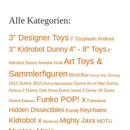
Alle Kategorien:
3" Designer Toys
3" Dyzplastic Android
4" - 8" Toys
3" Kidrobot Dunny
8"
Art Toys &
Kidrobot Dunny
Amanda Visell
Sammlerfiguren
Blind Box
Dunny
Dunny 2011
2012
Dunny 2013
Dunny Art of War
Dunny
Dunny Apocalypse
Azteca 2
Dunny Odd Ones
Dunny UK
Dunny
Dunny Series 5
Funko POP! x
Eekeez
Futurama
Warhol
Hidden Dissectibles
Keychains
Kandy
Kidrobot x
Mighty Jaxx
MOTU
Mardivale