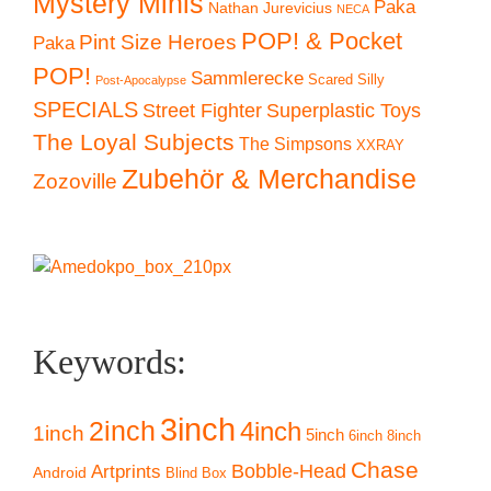
Mystery Minis
Paka
Nathan Jurevicius
NECA
POP! & Pocket
Pint Size Heroes
Paka
POP!
Sammlerecke
Scared Silly
Post-Apocalypse
SPECIALS
Superplastic Toys
Street Fighter
The Loyal Subjects
The Simpsons
XXRAY
Zubehör & Merchandise
Zozoville
Keywords:
3inch
2inch
4inch
1inch
5inch
6inch
8inch
Chase
Artprints
Bobble-Head
Android
Blind Box