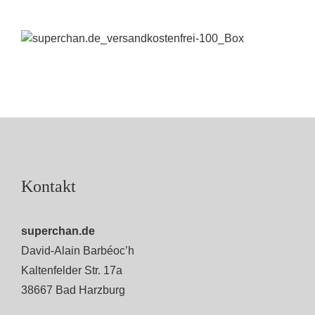
Kontakt
superchan.de
David-Alain Barbéoc’h
Kaltenfelder Str. 17a
38667 Bad Harzburg