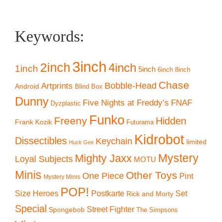
Keywords:
3inch
2inch
4inch
1inch
5inch
6inch
8inch
Chase
Artprints
Bobble-Head
Android
Blind Box
Dunny
Five Nights at Freddy’s
FNAF
Dyzplastic
Funko
Freeny
Hidden
Frank Kozik
Futurama
Kidrobot
Dissectibles
Keychain
limited
Huck Gee
Mystery
Mighty Jaxx
Loyal Subjects
MOTU
Minis
Other Toys
One Piece
Pint
Mystery Minis
POP!
Size Heroes
Postkarte
Set
Rick and Morty
Special
Street Fighter
Spongebob
The Simpsons