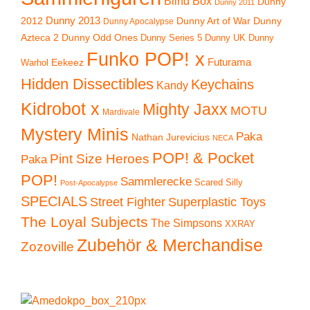
Blind Box
Dunny
Dunny 2011
2012
Dunny 2013
Dunny Art of War
Dunny
Dunny Apocalypse
Azteca 2
Dunny Odd Ones
Dunny UK
Dunny
Dunny Series 5
Funko POP! x
Eekeez
Futurama
Warhol
Hidden Dissectibles
Keychains
Kandy
Kidrobot x
Mighty Jaxx
MOTU
Mardivale
Mystery Minis
Paka
Nathan Jurevicius
NECA
POP! & Pocket
Pint Size Heroes
Paka
POP!
Sammlerecke
Scared Silly
Post-Apocalypse
SPECIALS
Superplastic Toys
Street Fighter
The Loyal Subjects
The Simpsons
XXRAY
Zubehör & Merchandise
Zozoville