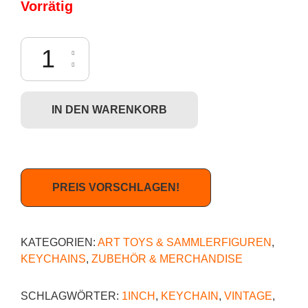
Vorrätig
YA! Toys Paul Frank Zipper Pulls - Devil Julius Menge
IN DEN WARENKORB
PREIS VORSCHLAGEN!
KATEGORIEN:
ART TOYS & SAMMLERFIGUREN
,
KEYCHAINS
,
ZUBEHÖR & MERCHANDISE
SCHLAGWÖRTER:
1INCH
,
KEYCHAIN
,
VINTAGE
,