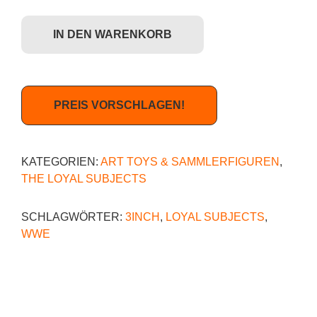
The Loyal Subjects x WWE - "Macho Man" Randy Savage (American F
IN DEN WARENKORB
PREIS VORSCHLAGEN!
KATEGORIEN:
ART TOYS & SAMMLERFIGUREN
,
THE LOYAL SUBJECTS
SCHLAGWÖRTER:
3INCH
,
LOYAL SUBJECTS
,
WWE