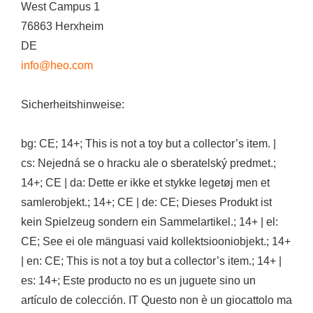
West Campus 1
76863 Herxheim
DE
info@heo.com
Sicherheitshinweise:
bg: CE; 14+; This is not a toy but a collector’s item. |
cs: Nejedná se o hracku ale o sberatelský predmet.;
14+; CE | da: Dette er ikke et stykke legetøj men et
samlerobjekt.; 14+; CE | de: CE; Dieses Produkt ist
kein Spielzeug sondern ein Sammelartikel.; 14+ | el:
CE; See ei ole mänguasi vaid kollektsiooniobjekt.; 14+
| en: CE; This is not a toy but a collector’s item.; 14+ |
es: 14+; Este producto no es un juguete sino un
artículo de colección. IT Questo non è un giocattolo ma