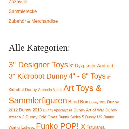
Zozoville
Sammlerecke
Zubehör & Merchandise
Alle Kategorien:
3" Designer Toys
3" Dyzplastic Android
4" - 8" Toys
3" Kidrobot Dunny
8"
Art Toys &
Kidrobot Dunny
Amanda Visell
Sammlerfiguren
Blind Box
Dunny
Dunny 2011
2012
Dunny 2013
Dunny Art of War
Dunny
Dunny Apocalypse
Azteca 2
Dunny Odd Ones
Dunny UK
Dunny
Dunny Series 5
Funko POP! x
Eekeez
Futurama
Warhol