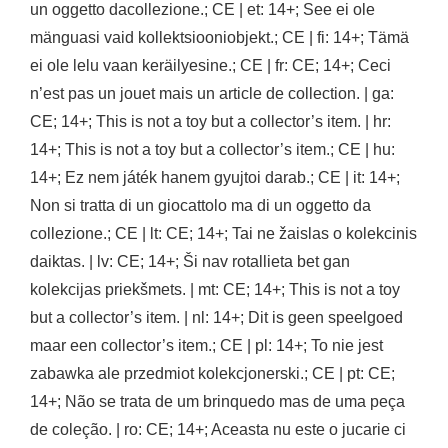
un oggetto dacollezione.; CE | et: 14+; See ei ole
mänguasi vaid kollektsiooniobjekt.; CE | fi: 14+; Tämä
ei ole lelu vaan keräilyesine.; CE | fr: CE; 14+; Ceci
n’est pas un jouet mais un article de collection. | ga:
CE; 14+; This is not a toy but a collector’s item. | hr:
14+; This is not a toy but a collector’s item.; CE | hu:
14+; Ez nem játék hanem gyujtoi darab.; CE | it: 14+;
Non si tratta di un giocattolo ma di un oggetto da
collezione.; CE | lt: CE; 14+; Tai ne žaislas o kolekcinis
daiktas. | lv: CE; 14+; Ši nav rotallieta bet gan
kolekcijas priekšmets. | mt: CE; 14+; This is not a toy
but a collector’s item. | nl: 14+; Dit is geen speelgoed
maar een collector’s item.; CE | pl: 14+; To nie jest
zabawka ale przedmiot kolekcjonerski.; CE | pt: CE;
14+; Não se trata de um brinquedo mas de uma peça
de coleção. | ro: CE; 14+; Aceasta nu este o jucarie ci