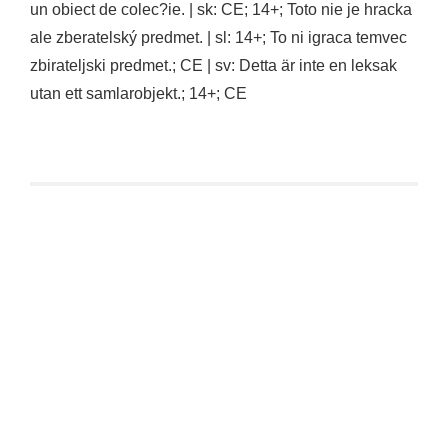
un obiect de colec?ie. | sk: CE; 14+; Toto nie je hracka
ale zberatelský predmet. | sl: 14+; To ni igraca temvec
zbirateljski predmet.; CE | sv: Detta är inte en leksak
utan ett samlarobjekt.; 14+; CE
The Loyal Subjects: Gremlins – Stripe (Prototype)
€
24,90
inkl. 19 % MwSt.