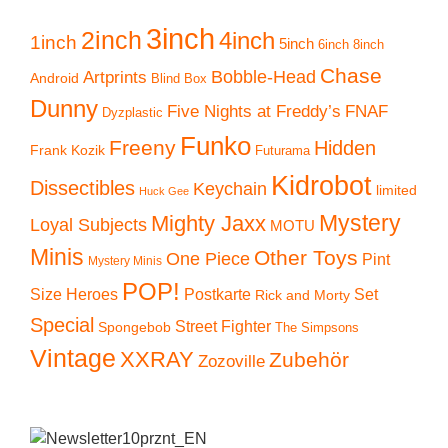
3inch
2inch
4inch
1inch
5inch
6inch
8inch
Chase
Artprints
Bobble-Head
Android
Blind Box
Dunny
Five Nights at Freddy’s
FNAF
Dyzplastic
Funko
Freeny
Hidden
Frank Kozik
Futurama
Kidrobot
Dissectibles
Keychain
limited
Huck Gee
Mystery
Mighty Jaxx
Loyal Subjects
MOTU
Minis
Other Toys
One Piece
Pint
Mystery Minis
POP!
Size Heroes
Postkarte
Set
Rick and Morty
Special
Street Fighter
Spongebob
The Simpsons
Vintage
XXRAY
Zubehör
Zozoville