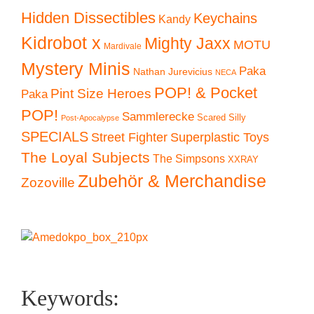
Hidden Dissectibles
Keychains
Kandy
Kidrobot x
Mighty Jaxx
MOTU
Mardivale
Mystery Minis
Paka
Nathan Jurevicius
NECA
POP! & Pocket
Pint Size Heroes
Paka
POP!
Sammlerecke
Scared Silly
Post-Apocalypse
SPECIALS
Superplastic Toys
Street Fighter
The Loyal Subjects
The Simpsons
XXRAY
Zubehör & Merchandise
Zozoville
Keywords: