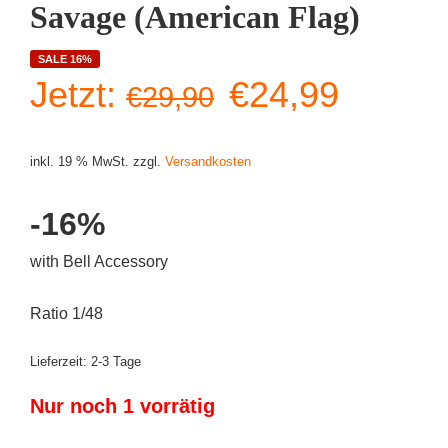
Savage (American Flag)
SALE 16%
Ursprüngliche
Aktuell
Jetzt:
€
24,99
€
29,90
Preis
Preis
inkl. 19 % MwSt.
zzgl.
Versandkosten
war:
ist:
-16%
€29,90
€24,99
with Bell Accessory
Ratio 1/48
Lieferzeit:
2-3 Tage
Nur noch 1 vorrätig