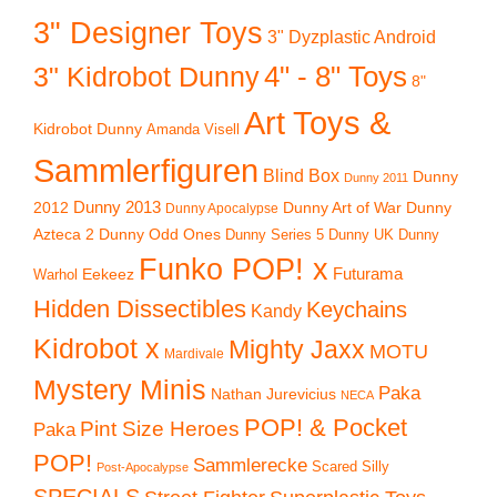
3" Designer Toys
3" Dyzplastic Android
4" - 8" Toys
3" Kidrobot Dunny
8"
Art Toys &
Kidrobot Dunny
Amanda Visell
Sammlerfiguren
Blind Box
Dunny
Dunny 2011
2012
Dunny 2013
Dunny Art of War
Dunny
Dunny Apocalypse
Azteca 2
Dunny Odd Ones
Dunny UK
Dunny
Dunny Series 5
Funko POP! x
Eekeez
Futurama
Warhol
Hidden Dissectibles
Keychains
Kandy
Kidrobot x
Mighty Jaxx
MOTU
Mardivale
Mystery Minis
Paka
Nathan Jurevicius
NECA
POP! & Pocket
Pint Size Heroes
Paka
POP!
Sammlerecke
Scared Silly
Post-Apocalypse
SPECIALS