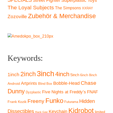
Superplastic Toys
Street Fighter
The Loyal Subjects
The Simpsons
XXRAY
Zubehör & Merchandise
Zozoville
Keywords:
3inch
2inch
4inch
1inch
5inch
6inch
8inch
Chase
Artprints
Bobble-Head
Android
Blind Box
Dunny
Five Nights at Freddy’s
FNAF
Dyzplastic
Funko
Freeny
Hidden
Frank Kozik
Futurama
Kidrobot
Dissectibles
Keychain
limited
Huck Gee