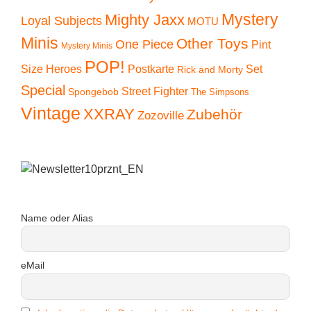
Mystery
Mighty Jaxx
Loyal Subjects
MOTU
Minis
Other Toys
One Piece
Pint
Mystery Minis
POP!
Size Heroes
Postkarte
Set
Rick and Morty
Special
Street Fighter
Spongebob
The Simpsons
Vintage
XXRAY
Zubehör
Zozoville
Name oder Alias
eMail