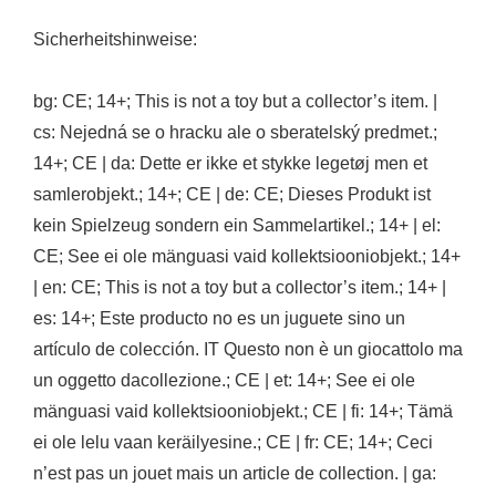
Sicherheitshinweise:
bg: CE; 14+; This is not a toy but a collector’s item. |
cs: Nejedná se o hracku ale o sberatelský predmet.;
14+; CE | da: Dette er ikke et stykke legetøj men et
samlerobjekt.; 14+; CE | de: CE; Dieses Produkt ist
kein Spielzeug sondern ein Sammelartikel.; 14+ | el:
CE; See ei ole mänguasi vaid kollektsiooniobjekt.; 14+
| en: CE; This is not a toy but a collector’s item.; 14+ |
es: 14+; Este producto no es un juguete sino un
artículo de colección. IT Questo non è un giocattolo ma
un oggetto dacollezione.; CE | et: 14+; See ei ole
mänguasi vaid kollektsiooniobjekt.; CE | fi: 14+; Tämä
ei ole lelu vaan keräilyesine.; CE | fr: CE; 14+; Ceci
n’est pas un jouet mais un article de collection. | ga: