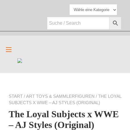
Zum
Inhalt
springen
Navigation
umschalten
START
/
ART TOYS & SAMMLERFIGUREN
/ THE LOYAL
SUBJECTS X WWE – AJ STYLES (ORIGINAL)
The Loyal Subjects x WWE
– AJ Styles (Original)