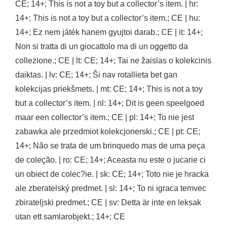
CE; 14+; This is not a toy but a collector’s item. | hr:
14+; This is not a toy but a collector’s item.; CE | hu:
14+; Ez nem játék hanem gyujtoi darab.; CE | it: 14+;
Non si tratta di un giocattolo ma di un oggetto da
collezione.; CE | lt: CE; 14+; Tai ne žaislas o kolekcinis
daiktas. | lv: CE; 14+; Ši nav rotallieta bet gan
kolekcijas priekšmets. | mt: CE; 14+; This is not a toy
but a collector’s item. | nl: 14+; Dit is geen speelgoed
maar een collector’s item.; CE | pl: 14+; To nie jest
zabawka ale przedmiot kolekcjonerski.; CE | pt: CE;
14+; Não se trata de um brinquedo mas de uma peça
de coleção. | ro: CE; 14+; Aceasta nu este o jucarie ci
un obiect de colec?ie. | sk: CE; 14+; Toto nie je hracka
ale zberatelský predmet. | sl: 14+; To ni igraca temvec
zbirateljski predmet.; CE | sv: Detta är inte en leksak
utan ett samlarobjekt.; 14+; CE