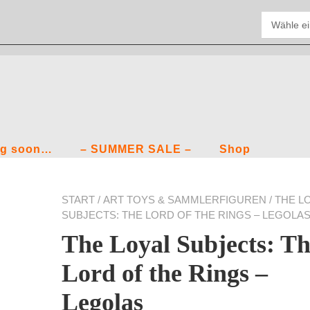
g soon…
– SUMMER SALE –
Shop
START
/
ART TOYS & SAMMLERFIGUREN
/ THE L
SUBJECTS: THE LORD OF THE RINGS – LEGOLA
The Loyal Subjects: T
Lord of the Rings –
Legolas