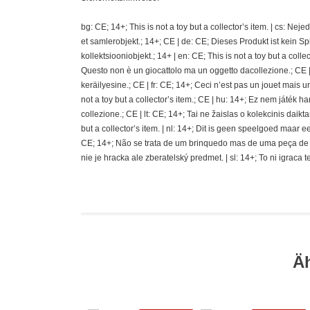
bg: CE; 14+; This is not a toy but a collector’s item. | cs: Ne
et samlerobjekt.; 14+; CE | de: CE; Dieses Produkt ist kein S
kollektsiooniobjekt.; 14+ | en: CE; This is not a toy but a coll
Questo non è un giocattolo ma un oggetto dacollezione.; CE | e
keräilyesine.; CE | fr: CE; 14+; Ceci n’est pas un jouet mais un a
not a toy but a collector’s item.; CE | hu: 14+; Ez nem játék ha
collezione.; CE | lt: CE; 14+; Tai ne žaislas o kolekcinis daikta
but a collector’s item. | nl: 14+; Dit is geen speelgoed maar ee
CE; 14+; Não se trata de um brinquedo mas de uma peça de cole
nie je hracka ale zberatelský predmet. | sl: 14+; To ni igraca 
Ä