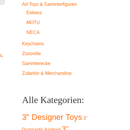
Art Toys & Sammlerfiguren
Eekeez
MOTU
NECA
Keychains
Zozoville
N
,
Sammlerecke
Zubehör & Merchandise
Alle Kategorien:
3" Designer Toys
3"
3"
Dyzplastic Android