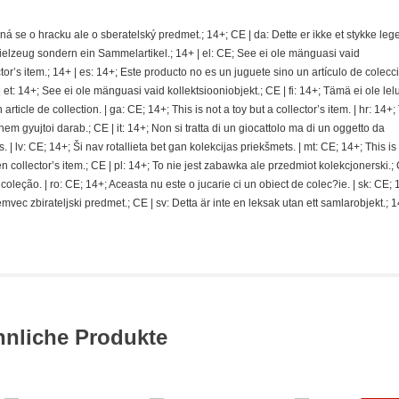
jedná se o hracku ale o sberatelský predmet.; 14+; CE | da: Dette er ikke et stykke le
pielzeug sondern ein Sammelartikel.; 14+ | el: CE; See ei ole mänguasi vaid
ector’s item.; 14+ | es: 14+; Este producto no es un juguete sino un artículo de colecci
t: 14+; See ei ole mänguasi vaid kollektsiooniobjekt.; CE | fi: 14+; Tämä ei ole lel
rticle de collection. | ga: CE; 14+; This is not a toy but a collector’s item. | hr: 14+; 
nem gyujtoi darab.; CE | it: 14+; Non si tratta di un giocattolo ma di un oggetto da
s. | lv: CE; 14+; Ši nav rotallieta bet gan kolekcijas priekšmets. | mt: CE; 14+; This is
n collector’s item.; CE | pl: 14+; To nie jest zabawka ale przedmiot kolekcjonerski.; C
ção. | ro: CE; 14+; Aceasta nu este o jucarie ci un obiect de colec?ie. | sk: CE; 
temvec zbirateljski predmet.; CE | sv: Detta är inte en leksak utan ett samlarobjekt.; 
hnliche Produkte