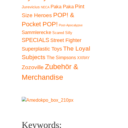
Pint
Paka Paka
Jurevicius
NECA
POP! &
Size Heroes
Pocket POP!
Post-Apocalypse
Sammlerecke
Scared Silly
SPECIALS
Street Fighter
The Loyal
Superplastic Toys
Subjects
The Simpsons
XXRAY
Zubehör &
Zozoville
Merchandise
Keywords: