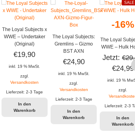
SALE
-16%
The Loyal Subjects x
WWE – Undertaker
The Loyal Subjects:
The Loyal Subje
(Original)
Gremlins – Gizmo
WWE – Hulk H
BST AXN
€
19,90
Jetzt:
€
29
€
24,90
Ursprün
inkl. 19 % MwSt.
€
24,99
cher
eller
inkl. 19 % MwSt.
zzgl.
Preis
inkl. 19 % MwS
Versandkosten
zzgl.
s
war:
Versandkosten
zzgl.
Lieferzeit:
2-3 Tage
Versandkoste
€29,90
Lieferzeit:
2-3 Tage
In den
Lieferzeit:
2-3 T
99.
Warenkorb
In den
Warenkorb
In den
Warenkorb