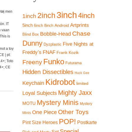
getøj men
3inch
2inch
4inch
1inch
ón. IT
Artprints
5inch
Android
6inch
8inch
u vaan
Chase
Bobble-Head
Blind Box
This is
Dunny
Five Nights at
Dyzplastic
 not a toy
Freddy’s
FNAF
Frank Kozik
E | pt:
Funko
Freeny
14+; Toto
Futurama
14+; CE
Hidden Dissectibles
Huck Gee
Kidrobot
Keychain
limited
Mighty Jaxx
Loyal Subjects
Mystery Minis
MOTU
Mystery
Other Toys
One Piece
Minis
POP!
Pint Size Heroes
Postkarte
Special
Set