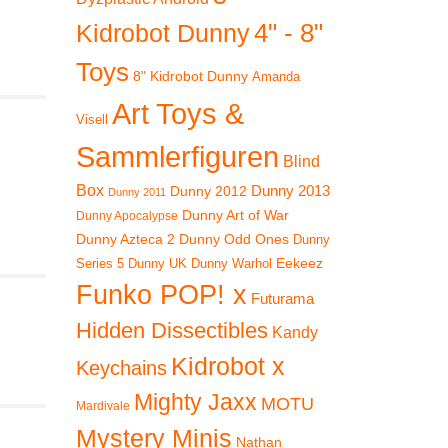
4" - 8"
Kidrobot Dunny
Toys
8" Kidrobot Dunny
Amanda
Art Toys &
Visell
Sammlerfiguren
Blind
Box
Dunny 2012
Dunny 2013
Dunny 2011
Dunny Art of War
Dunny Apocalypse
Dunny Azteca 2
Dunny Odd Ones
Dunny
Eekeez
Dunny UK
Dunny Warhol
Series 5
Funko POP! x
Futurama
Hidden Dissectibles
Kandy
Kidrobot x
Keychains
Mighty Jaxx
MOTU
Mardivale
Mystery Minis
Nathan