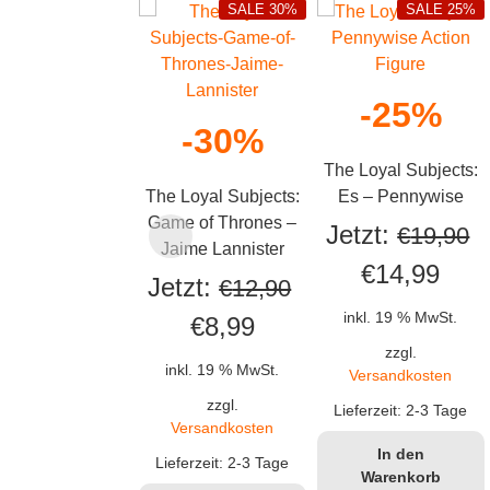
SALE 30%
SALE 25%
-25%
-30%
The Loyal Subjects:
The Loyal Subjects:
Es – Pennywise
Game of Thrones –
Jetzt:
€
19,90
Jaime Lannister
Ursprüngli
Aktu
€
14,99
Jetzt:
€
12,90
Preis
Prei
inkl. 19 % MwSt.
Ursprünglicher
Aktueller
€
8,99
war:
ist:
zzgl.
Preis
Preis
inkl. 19 % MwSt.
Versandkosten
€19,90
€14,
war:
ist:
zzgl.
Lieferzeit:
2-3 Tage
Versandkosten
€12,90
€8,99.
In den
Lieferzeit:
2-3 Tage
Warenkorb