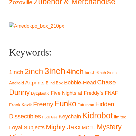
Zubehör & Merchandise
Zozoville
Keywords:
3inch
2inch
4inch
1inch
5inch
6inch
8inch
Chase
Artprints
Bobble-Head
Android
Blind Box
Dunny
Five Nights at Freddy’s
FNAF
Dyzplastic
Funko
Freeny
Hidden
Frank Kozik
Futurama
Kidrobot
Dissectibles
Keychain
limited
Huck Gee
Mystery
Mighty Jaxx
Loyal Subjects
MOTU