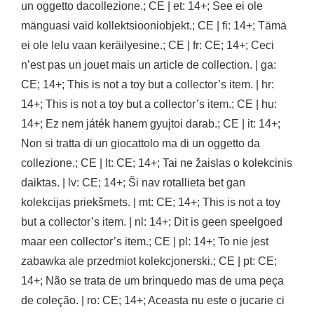
un oggetto dacollezione.; CE | et: 14+; See ei ole
mänguasi vaid kollektsiooniobjekt.; CE | fi: 14+; Tämä
ei ole lelu vaan keräilyesine.; CE | fr: CE; 14+; Ceci
n’est pas un jouet mais un article de collection. | ga:
CE; 14+; This is not a toy but a collector’s item. | hr:
14+; This is not a toy but a collector’s item.; CE | hu:
14+; Ez nem játék hanem gyujtoi darab.; CE | it: 14+;
Non si tratta di un giocattolo ma di un oggetto da
collezione.; CE | lt: CE; 14+; Tai ne žaislas o kolekcinis
daiktas. | lv: CE; 14+; Ši nav rotallieta bet gan
kolekcijas priekšmets. | mt: CE; 14+; This is not a toy
but a collector’s item. | nl: 14+; Dit is geen speelgoed
maar een collector’s item.; CE | pl: 14+; To nie jest
zabawka ale przedmiot kolekcjonerski.; CE | pt: CE;
14+; Não se trata de um brinquedo mas de uma peça
de coleção. | ro: CE; 14+; Aceasta nu este o jucarie ci