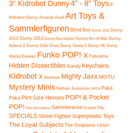
4" - 8" Toys
3" Kidrobot Dunny
8"
Art Toys &
Kidrobot Dunny
Amanda Visell
Sammlerfiguren
Blind Box
Dunny
Dunny 2011
2012
Dunny 2013
Dunny Art of War
Dunny
Dunny Apocalypse
Azteca 2
Dunny Odd Ones
Dunny UK
Dunny
Dunny Series 5
Funko POP! x
Eekeez
Futurama
Warhol
Hidden Dissectibles
Keychains
Kandy
Kidrobot x
Mighty Jaxx
MOTU
Mardivale
Mystery Minis
Paka
Nathan Jurevicius
NECA
POP! & Pocket
Pint Size Heroes
Paka
POP!
Sammlerecke
Scared Silly
Post-Apocalypse
SPECIALS
Superplastic Toys
Street Fighter
The Loyal Subjects
The Simpsons
XXRAY