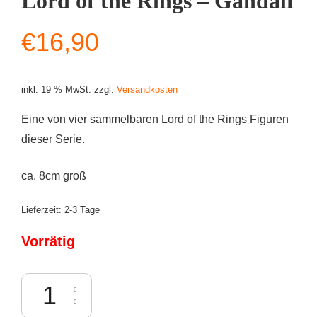
Lord of the Rings – Gandalf
€
16,90
inkl. 19 % MwSt.
zzgl.
Versandkosten
Eine von vier sammelbaren Lord of the Rings Figuren
dieser Serie.
ca. 8cm groß
Lieferzeit:
2-3 Tage
Vorrätig
The Loyal Subjects: The Lord of the Rings - Gandalf Menge