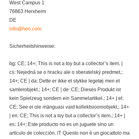
West Campus 1
76863 Herxheim
DE
info@heo.com
Sicherheitshinweise:
bg: CE; 14+; This is not a toy but a collector’s item. |
cs: Nejedná se o hracku ale o sberatelský predmet.;
14+; CE | da: Dette er ikke et stykke legetøj men et
samlerobjekt.; 14+; CE | de: CE; Dieses Produkt ist
kein Spielzeug sondern ein Sammelartikel.; 14+ | el:
CE; See ei ole mänguasi vaid kollektsiooniobjekt.; 14+
| en: CE; This is not a toy but a collector’s item.; 14+ |
es: 14+; Este producto no es un juguete sino un
artículo de colección. IT Questo non è un giocattolo ma