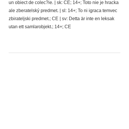
un obiect de colec?ie. | sk: CE; 14+; Toto nie je hracka
ale zberatelský predmet. | sl: 14+; To ni igraca temvec
zbirateljski predmet.; CE | sv: Detta är inte en leksak
utan ett samlarobjekt.; 14+; CE
The Loyal Subjects: Gremlins – Stripe BST AXN
€
24,90
inkl. 19 % MwSt.