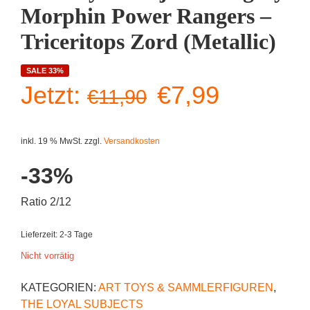
Morphin Power Rangers –
Triceritops Zord (Metallic)
SALE 33%
Ursprüngliche
Aktuelle
Jetzt:
€
7,99
€
11,90
Preis
Preis
inkl. 19 % MwSt.
zzgl.
Versandkosten
war:
ist:
-33%
€11,90
€7,99.
Ratio 2/12
Lieferzeit:
2-3 Tage
Nicht vorrätig
KATEGORIEN:
ART TOYS & SAMMLERFIGUREN
,
THE LOYAL SUBJECTS