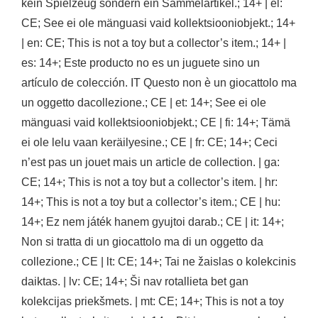
kein Spielzeug sondern ein Sammelartikel.; 14+ | el:
CE; See ei ole mänguasi vaid kollektsiooniobjekt.; 14+
| en: CE; This is not a toy but a collector’s item.; 14+ |
es: 14+; Este producto no es un juguete sino un
artículo de colección. IT Questo non è un giocattolo ma
un oggetto dacollezione.; CE | et: 14+; See ei ole
mänguasi vaid kollektsiooniobjekt.; CE | fi: 14+; Tämä
ei ole lelu vaan keräilyesine.; CE | fr: CE; 14+; Ceci
n’est pas un jouet mais un article de collection. | ga:
CE; 14+; This is not a toy but a collector’s item. | hr:
14+; This is not a toy but a collector’s item.; CE | hu:
14+; Ez nem játék hanem gyujtoi darab.; CE | it: 14+;
Non si tratta di un giocattolo ma di un oggetto da
collezione.; CE | lt: CE; 14+; Tai ne žaislas o kolekcinis
daiktas. | lv: CE; 14+; Ši nav rotallieta bet gan
kolekcijas priekšmets. | mt: CE; 14+; This is not a toy