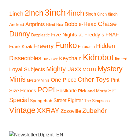
3inch
2inch
4inch
1inch
5inch
6inch
8inch
Chase
Artprints
Bobble-Head
Android
Blind Box
Dunny
Five Nights at Freddy’s
FNAF
Dyzplastic
Funko
Freeny
Hidden
Frank Kozik
Futurama
Kidrobot
Dissectibles
Keychain
limited
Huck Gee
Mystery
Mighty Jaxx
Loyal Subjects
MOTU
Minis
Other Toys
One Piece
Pint
Mystery Minis
POP!
Size Heroes
Postkarte
Set
Rick and Morty
Special
Street Fighter
Spongebob
The Simpsons
Vintage
XXRAY
Zubehör
Zozoville