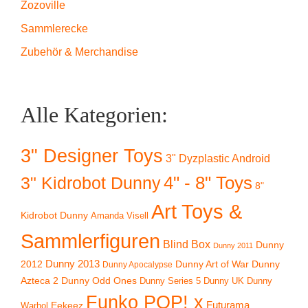
Zozoville
Sammlerecke
Zubehör & Merchandise
Alle Kategorien:
3" Designer Toys
3" Dyzplastic Android
4" - 8" Toys
3" Kidrobot Dunny
8"
Art Toys &
Kidrobot Dunny
Amanda Visell
Sammlerfiguren
Blind Box
Dunny
Dunny 2011
2012
Dunny 2013
Dunny Art of War
Dunny
Dunny Apocalypse
Azteca 2
Dunny Odd Ones
Dunny UK
Dunny
Dunny Series 5
Funko POP! x
Eekeez
Futurama
Warhol