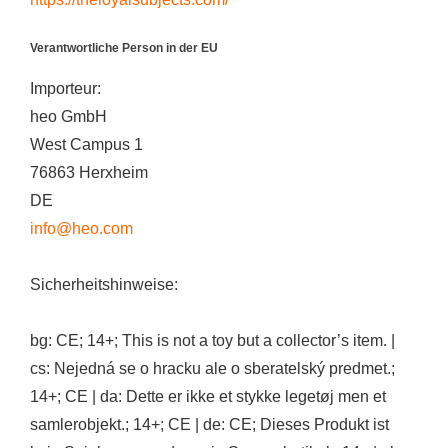
Verantwortliche Person in der EU
Importeur:
heo GmbH
West Campus 1
76863 Herxheim
DE
info@heo.com
Sicherheitshinweise:
bg: CE; 14+; This is not a toy but a collector’s item. |
cs: Nejedná se o hracku ale o sberatelský predmet.;
14+; CE | da: Dette er ikke et stykke legetøj men et
samlerobjekt.; 14+; CE | de: CE; Dieses Produkt ist