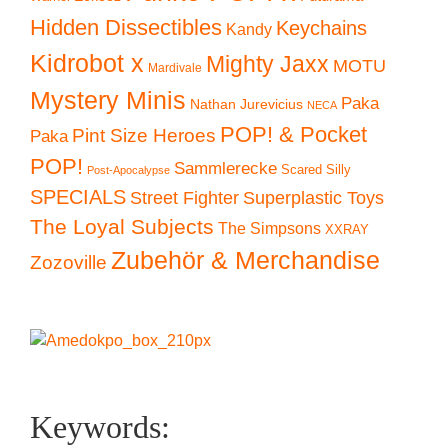
Hidden Dissectibles
Keychains
Kandy
Kidrobot x
Mighty Jaxx
MOTU
Mardivale
Mystery Minis
Paka
Nathan Jurevicius
NECA
POP! & Pocket
Pint Size Heroes
Paka
POP!
Sammlerecke
Scared Silly
Post-Apocalypse
SPECIALS
Superplastic Toys
Street Fighter
The Loyal Subjects
The Simpsons
XXRAY
Zubehör & Merchandise
Zozoville
Keywords: