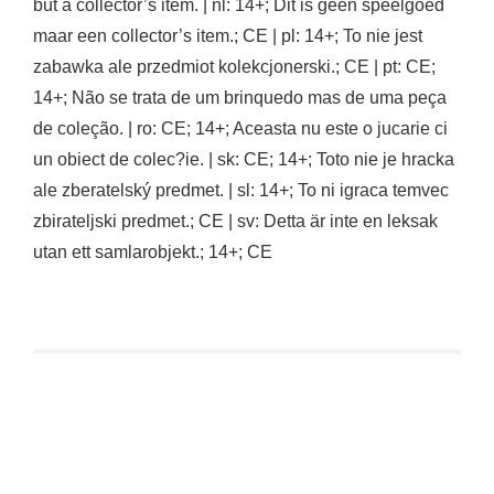
but a collector’s item. | nl: 14+; Dit is geen speelgoed
maar een collector’s item.; CE | pl: 14+; To nie jest
zabawka ale przedmiot kolekcjonerski.; CE | pt: CE;
14+; Não se trata de um brinquedo mas de uma peça
de coleção. | ro: CE; 14+; Aceasta nu este o jucarie ci
un obiect de colec?ie. | sk: CE; 14+; Toto nie je hracka
ale zberatelský predmet. | sl: 14+; To ni igraca temvec
zbirateljski predmet.; CE | sv: Detta är inte en leksak
utan ett samlarobjekt.; 14+; CE