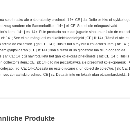
jedná se o hracku ale o sberatelský predmet.; 14+; CE | da: Dette er ikke et stykke le
pielzeug sondern ein Sammelartikel.; 14+ | el: CE; See ei ole mänguasi vaid
ector’s item.; 14+ | es: 14+; Este producto no es un juguete sino un artículo de colecci
t: 14+; See ei ole mänguasi vaid kollektsiooniobjekt.; CE | fi: 14+; Tämä ei ole lel
rticle de collection. | ga: CE; 14+; This is not a toy but a collector’s item. | hr: 14+; 
nem gyujtoi darab.; CE | it: 14+; Non si tratta di un giocattolo ma di un oggetto da
s. | lv: CE; 14+; Ši nav rotallieta bet gan kolekcijas priekšmets. | mt: CE; 14+; This is
n collector’s item.; CE | pl: 14+; To nie jest zabawka ale przedmiot kolekcjonerski.; C
ção. | ro: CE; 14+; Aceasta nu este o jucarie ci un obiect de colec?ie. | sk: CE; 
temvec zbirateljski predmet.; CE | sv: Detta är inte en leksak utan ett samlarobjekt.; 
hnliche Produkte