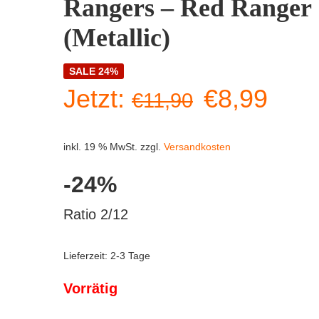
Rangers – Red Ranger
(Metallic)
SALE 24%
Ursprüngl
Aktu
Jetzt:
€
8,99
€
11,90
Preis
Prei
inkl. 19 % MwSt.
zzgl.
Versandkosten
war:
ist:
-24%
€11,90
€8,9
Ratio 2/12
Lieferzeit:
2-3 Tage
Vorrätig