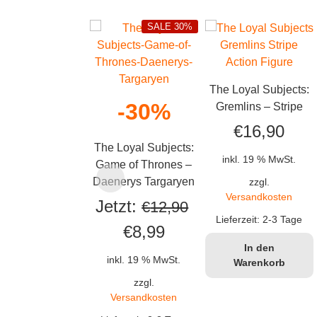
SALE 30%
The Loyal Subjects:
-30%
Gremlins – Stripe
€
16,90
The Loyal Subjects:
inkl. 19 % MwSt.
Game of Thrones –
Daenerys Targaryen
zzgl.
Versandkosten
Jetzt:
€
12,90
Lieferzeit:
2-3 Tage
Ursprünglicher
Aktueller
€
8,99
In den
Preis
Preis
inkl. 19 % MwSt.
Warenkorb
war:
ist:
zzgl.
Versandkosten
€12,90
€8,99.