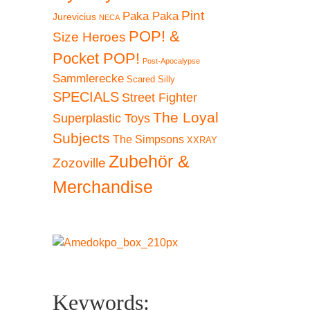
Pint
Paka Paka
Jurevicius
NECA
POP! &
Size Heroes
Pocket POP!
Post-Apocalypse
Sammlerecke
Scared Silly
SPECIALS
Street Fighter
The Loyal
Superplastic Toys
Subjects
The Simpsons
XXRAY
Zubehör &
Zozoville
Merchandise
Keywords: