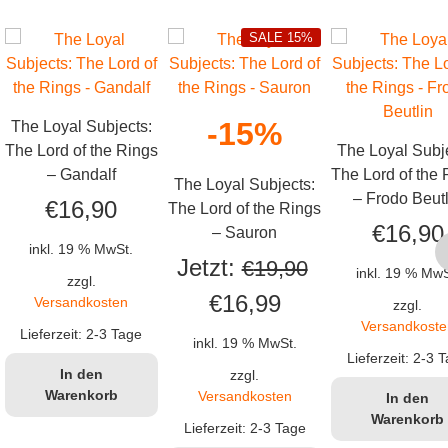
SALE 15%
-15%
The Loyal Subjects:
The Lord of the Rings
The Loyal Subj
– Gandalf
The Lord of the 
The Loyal Subjects:
– Frodo Beutl
€
16,90
The Lord of the Rings
€
16,90
– Sauron
inkl. 19 % MwSt.
Jetzt:
€
19,90
inkl. 19 % MwS
zzgl.
Ursprünglicher
Aktueller
€
16,99
Versandkosten
zzgl.
Versandkoste
Preis
Preis
Lieferzeit:
2-3 Tage
inkl. 19 % MwSt.
Lieferzeit:
2-3 T
war:
ist:
In den
zzgl.
Warenkorb
Versandkosten
In den
€19,90
€16,99.
Warenkorb
Lieferzeit:
2-3 Tage