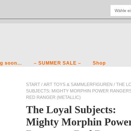
g soon…
– SUMMER SALE –
Shop
START
/
ART TOYS & SAMMLERFIGUREN
/ THE L
SUBJECTS: MIGHTY MORPHIN POWER RANGERS
RED RANGER (METALLIC)
The Loyal Subjects:
Mighty Morphin Powe