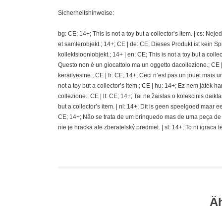
Sicherheitshinweise:
bg: CE; 14+; This is not a toy but a collector’s item. | cs: Ne
et samlerobjekt.; 14+; CE | de: CE; Dieses Produkt ist kein S
kollektsiooniobjekt.; 14+ | en: CE; This is not a toy but a coll
Questo non è un giocattolo ma un oggetto dacollezione.; CE | e
keräilyesine.; CE | fr: CE; 14+; Ceci n’est pas un jouet mais un a
not a toy but a collector’s item.; CE | hu: 14+; Ez nem játék ha
collezione.; CE | lt: CE; 14+; Tai ne žaislas o kolekcinis daikta
but a collector’s item. | nl: 14+; Dit is geen speelgoed maar ee
CE; 14+; Não se trata de um brinquedo mas de uma peça de cole
nie je hracka ale zberatelský predmet. | sl: 14+; To ni igraca 
Ä