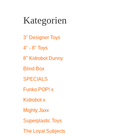
Kategorien
3" Designer Toys
icher
eller
4" - 8" Toys
s
8" Kidrobot Dunny
Blind Box
SPECIALS
9.
Funko POP! x
Kidrobot x
Mighty Jaxx
Superplastic Toys
The Loyal Subjects