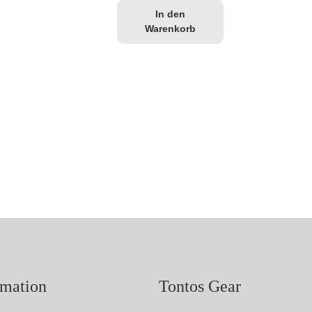
In den
Warenkorb
rmation
Tontos Gear