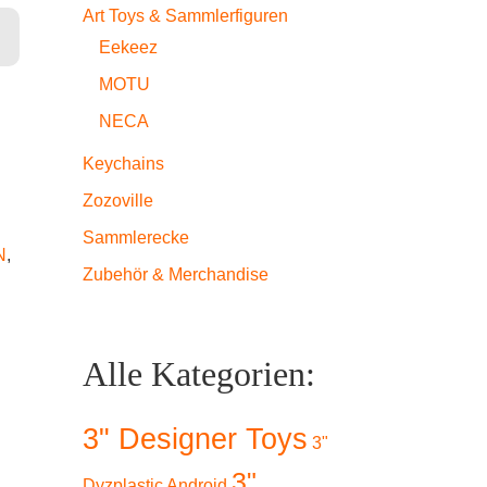
s - Red Ranger (Metallic) Menge
Art Toys & Sammlerfiguren
Eekeez
MOTU
NECA
Keychains
Zozoville
Sammlerecke
N
,
Zubehör & Merchandise
Alle Kategorien:
3" Designer Toys
3"
3"
Dyzplastic Android