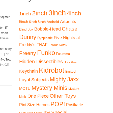
3inch
2inch
4inch
1inch
getøj men
Artprints
5inch
Android
6inch
8inch
Chase
ón. IT
Bobble-Head
Blind Box
u vaan
Dunny
Five Nights at
Dyzplastic
This is
Freddy’s
FNAF
Frank Kozik
 not a toy
Funko
Freeny
Futurama
E | pt:
14+; Toto
Hidden Dissectibles
Huck Gee
14+; CE
Kidrobot
Keychain
limited
Mighty Jaxx
Loyal Subjects
Mystery Minis
MOTU
Mystery
Other Toys
One Piece
Minis
POP!
Pint Size Heroes
Postkarte
Special
Set