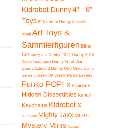
4" - 8"
Kidrobot Dunny
Toys
8" Kidrobot Dunny
Amanda
Art Toys &
Visell
Sammlerfiguren
Blind
Box
Dunny 2012
Dunny 2013
Dunny 2011
Dunny Art of War
Dunny Apocalypse
Dunny Azteca 2
Dunny Odd Ones
Dunny
Eekeez
Dunny UK
Dunny Warhol
Series 5
Funko POP! x
Futurama
Hidden Dissectibles
Kandy
Kidrobot x
Keychains
Mighty Jaxx
MOTU
Mardivale
Mystery Minis
Nathan