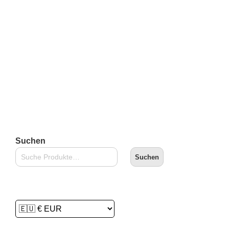
€
24,90
inkl. 19 % MwSt.
zzgl.
Versandkosten
Lieferzeit:
2-3 Tage
In den Warenkorb
Suchen
Suchen