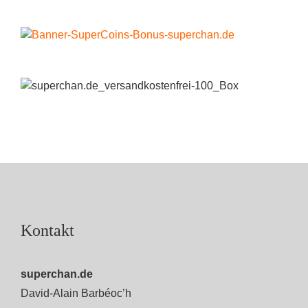
Kontakt
superchan.de
David-Alain Barbéoc’h