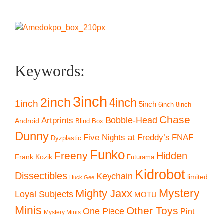
Keywords:
3inch
2inch
4inch
1inch
5inch
6inch
8inch
Chase
Artprints
Bobble-Head
Android
Blind Box
Dunny
Five Nights at Freddy’s
FNAF
Dyzplastic
Funko
Freeny
Hidden
Frank Kozik
Futurama
Kidrobot
Dissectibles
Keychain
limited
Huck Gee
Mystery
Mighty Jaxx
Loyal Subjects
MOTU
Minis
Other Toys
One Piece
Pint
Mystery Minis