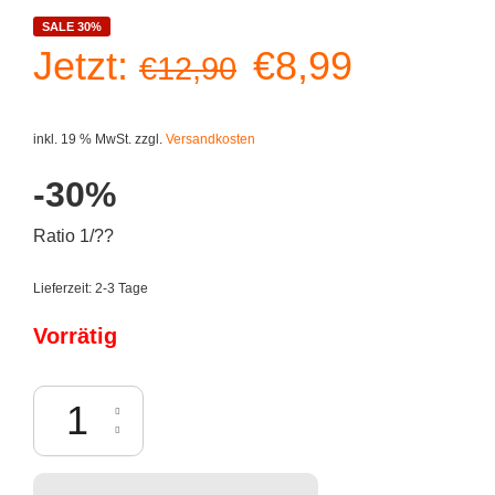
SALE 30%
Ursprüngliche
Aktuelle
Jetzt:
€
8,99
€
12,90
Preis
Preis
inkl. 19 % MwSt.
zzgl.
Versandkosten
war:
ist:
-30%
€12,90
€8,99.
Ratio 1/??
Lieferzeit:
2-3 Tage
Vorrätig
Temple of Kung Fu - Bruce Lee (kein Shirt) Menge