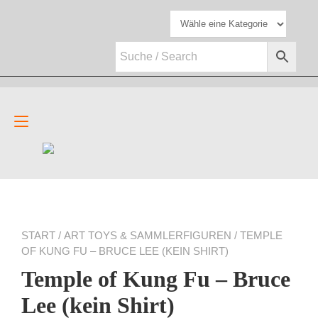
Zum
Inhalt
springen
Navigation
umschalten
START
/
ART TOYS & SAMMLERFIGUREN
/ TEMPLE
OF KUNG FU – BRUCE LEE (KEIN SHIRT)
Temple of Kung Fu – Bruce
Lee (kein Shirt)