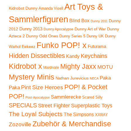
Art Toys &
Kidrobot Dunny
Amanda Visell
Sammlerfiguren
Blind Box
Dunny
Dunny 2011
2012
Dunny 2013
Dunny Art of War
Dunny
Dunny Apocalypse
Azteca 2
Dunny Odd Ones
Dunny UK
Dunny
Dunny Series 5
Funko POP! x
Eekeez
Futurama
Warhol
Hidden Dissectibles
Keychains
Kandy
Kidrobot x
Mighty Jaxx
MOTU
Mardivale
Mystery Minis
Paka
Nathan Jurevicius
NECA
POP! & Pocket
Pint Size Heroes
Paka
POP!
Sammlerecke
Scared Silly
Post-Apocalypse
SPECIALS
Superplastic Toys
Street Fighter
The Loyal Subjects
The Simpsons
XXRAY
Zubehör & Merchandise
Zozoville