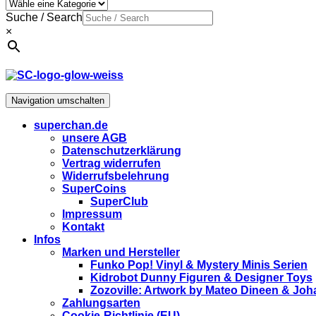
Suche / Search
×
Navigation umschalten
superchan.de
unsere AGB
Datenschutzerklärung
Vertrag widerrufen
Widerrufsbelehrung
SuperCoins
SuperClub
Impressum
Kontakt
Infos
Marken und Hersteller
Funko Pop! Vinyl & Mystery Minis Serien
Kidrobot Dunny Figuren & Designer Toys
Zozoville: Artwork by Mateo Dineen & Jo
Zahlungsarten
Cookie-Richtlinie (EU)