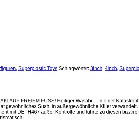
figuren
,
Superplastic Toys
Schlagwörter:
3inch
,
4inch
,
Superpla
 MAKI AUF FREIEM FUSS! Heiliger Wasabi… In einer Katastrop
t gewöhnliches Sushi in außergewöhnliche Killer verwandelt. 
ment mit DETH467 außer Kontrolle und führte zu diesen bizarren
rismatisch.
.