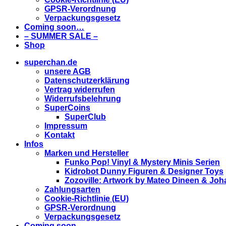
GPSR-Verordnung
Verpackungsgesetz
Coming soon…
– SUMMER SALE –
Shop
superchan.de
unsere AGB
Datenschutzerklärung
Vertrag widerrufen
Widerrufsbelehrung
SuperCoins
SuperClub
Impressum
Kontakt
Infos
Marken und Hersteller
Funko Pop! Vinyl & Mystery Minis Serien
Kidrobot Dunny Figuren & Designer Toys
Zozoville: Artwork by Mateo Dineen & Jo
Zahlungsarten
Cookie-Richtlinie (EU)
GPSR-Verordnung
Verpackungsgesetz
Coming soon…