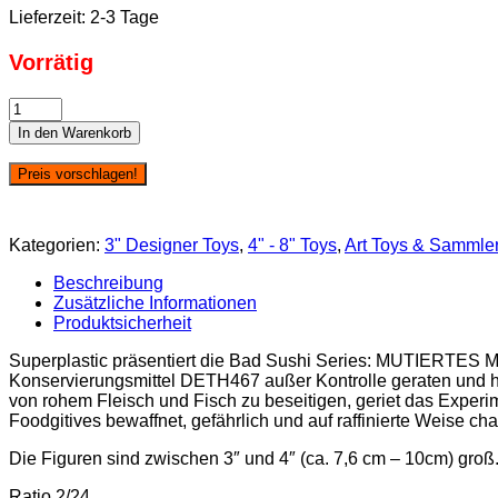
Lieferzeit:
2-3 Tage
Vorrätig
Superplastic:
Bad
In den Warenkorb
Sushi
Series
Preis vorschlagen!
-
Maki
Minaj
Kategorien:
3" Designer Toys
,
4" - 8" Toys
,
Art Toys & Sammler
Menge
Beschreibung
Zusätzliche Informationen
Produktsicherheit
Superplastic präsentiert die Bad Sushi Series: MUTIERTES
Konservierungsmittel DETH467 außer Kontrolle geraten und ha
von rohem Fleisch und Fisch zu beseitigen, geriet das Experi
Foodgitives bewaffnet, gefährlich und auf raffinierte Weise cha
Die Figuren sind zwischen 3″ und 4″ (ca. 7,6 cm – 10cm) groß
Ratio 2/24