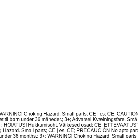
 WARNING! Choking Hazard. Small parts; CE | cs: CE; CAUTION 
 til børn under 36 måneder.; 3+; Advarsel Kvælningsfare. Små 
3+; HOIATUS! Hukkumisoht. Väikesed osad; CE; ETTEVAATUST Ei
g Hazard. Small parts; CE | es: CE; PRECAUCIÓN No apto para m
 under 36 months.; 3+; WARNING! Choking Hazard. Small parts | 