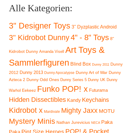
Alle Kategorien:
3" Designer Toys
3" Dyzplastic Android
4" - 8" Toys
3" Kidrobot Dunny
8"
Art Toys &
Kidrobot Dunny
Amanda Visell
Sammlerfiguren
Blind Box
Dunny
Dunny 2011
2012
Dunny 2013
Dunny Art of War
Dunny
Dunny Apocalypse
Azteca 2
Dunny Odd Ones
Dunny UK
Dunny
Dunny Series 5
Funko POP! x
Eekeez
Futurama
Warhol
Hidden Dissectibles
Keychains
Kandy
Kidrobot x
Mighty Jaxx
MOTU
Mardivale
Mystery Minis
Paka
Nathan Jurevicius
NECA
POP! & Pocket
Pint Size Heroes
Paka