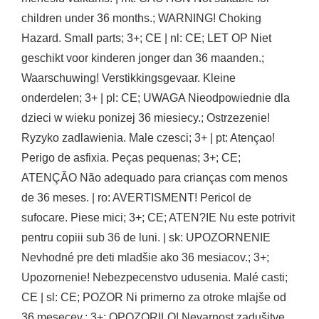
children under 36 months.; WARNING! Choking
Hazard. Small parts; 3+; CE | nl: CE; LET OP Niet
geschikt voor kinderen jonger dan 36 maanden.;
Waarschuwing! Verstikkingsgevaar. Kleine
onderdelen; 3+ | pl: CE; UWAGA Nieodpowiednie dla
dzieci w wieku ponizej 36 miesiecy.; Ostrzezenie!
Ryzyko zadlawienia. Male czesci; 3+ | pt: Atençao!
Perigo de asfixia. Peças pequenas; 3+; CE;
ATENÇÃO Não adequado para crianças com menos
de 36 meses. | ro: AVERTISMENT! Pericol de
sufocare. Piese mici; 3+; CE; ATEN?IE Nu este potrivit
pentru copiii sub 36 de luni. | sk: UPOZORNENIE
Nevhodné pre deti mladšie ako 36 mesiacov.; 3+;
Upozornenie! Nebezpecenstvo udusenia. Malé casti;
CE | sl: CE; POZOR Ni primerno za otroke mlajše od
36 mesecev.; 3+; OPOZORILO! Nevarnost zadušitve.