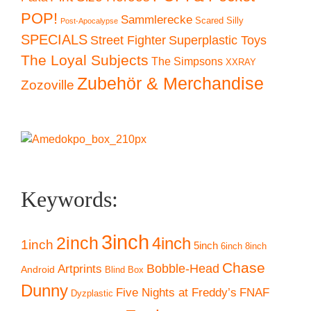
POP!
Sammlerecke
Scared Silly
Post-Apocalypse
SPECIALS
Superplastic Toys
Street Fighter
The Loyal Subjects
The Simpsons
XXRAY
Zubehör & Merchandise
Zozoville
Keywords:
3inch
2inch
4inch
1inch
5inch
6inch
8inch
Chase
Artprints
Bobble-Head
Android
Blind Box
Dunny
Five Nights at Freddy’s
FNAF
Dyzplastic