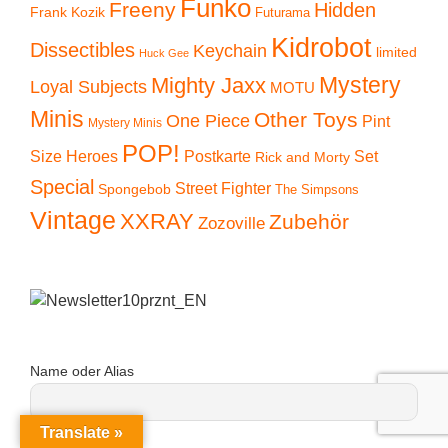
Funko
Freeny
Hidden
Frank Kozik
Futurama
Kidrobot
Dissectibles
Keychain
limited
Huck Gee
Mystery
Mighty Jaxx
Loyal Subjects
MOTU
Minis
Other Toys
One Piece
Pint
Mystery Minis
POP!
Size Heroes
Postkarte
Set
Rick and Morty
Special
Street Fighter
Spongebob
The Simpsons
Vintage
XXRAY
Zubehör
Zozoville
Name oder Alias
Translate »
eMail