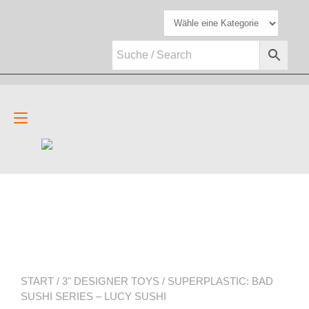
Zum
Inhalt
springen
Navigation
umschalten
START
/
3" DESIGNER TOYS
/ SUPERPLASTIC: BAD
SUSHI SERIES – LUCY SUSHI