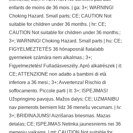
enfants de moins de 36 mois. | ga: 3+; WARNING!
Choking Hazard. Small parts; CE; CAUTION Not
suitable for children under 36 months. | hr: CE;
CAUTION Not suitable for children under 36 months.;
3+; WARNING! Choking Hazard. Small parts | hu: CE;
FIGYELMEZTETÉS 36 hónaposnál fiatalabb
gyermekek számára nem alkalmas.; 3+;
Figyelmeztetés! Fulladásveszély. Apró alkatrészek | it:
CE; ATTENZIONE non adatto a bambini di età
inferiore a 36 mesi.; 3+; Avvertenza! Rischio di
soffocamento. Piccole parti | lt: 3+; ISPEJIMAS!
Užspringimo pavojus. Mažos dalys; CE; UZMANIBU
nav piemerots berniem lidz 36 menešu vecumam. | lv:
3+; BRIDINAJUMS! Aizrišanas briesmas. Mazas
detalas; CE; ISPEJIMAS Netinka jaunesniems nei 36
menesiu vaikams. | mt: CAUTION Not suitable for