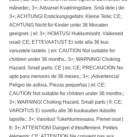
måneder.; 3+; Advarsel Kvælningsfare. Små dele | de:
3+; ACHTUNG! Erstickungsgefahr. Kleine Teile; CE;
ACHTUNG Nicht für Kinder unter 36 Monaten
geeignet. | el: 3+; HOIATUS! Hukkumisoht. Väikesed
osad; CE; ETTEVAATUST Ei sobi alla 36 kuu
vanustele lastele. | en: CAUTION Not suitable for
children under 36 months.; 3+; WARNING! Choking
Hazard. Small parts; CE | es: CE; PRECAUCIÓN No
apto para menores de 36 meses.; 3+; ¡Advertencia!
Peligro de asfixia. Piezas pequeñas | et: CE;
CAUTION Not suitable for children under 36 months.;
3+; WARNING! Choking Hazard. Small parts | fi: CE;
VAROITUS Ei sovellu alle 36 kuukauden ikäisille
lapsille.; 3+; Varoitus! Tukehtumisvaara. Pienet osat |
fr: 3+; ATTENTION! Dangeri d’étouffement. Petites
éléments; CE; ATTENTION Ne convient pas aux