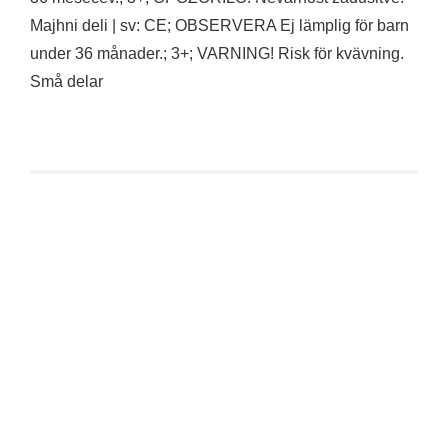
Majhni deli | sv: CE; OBSERVERA Ej lämplig för barn
under 36 månader.; 3+; VARNING! Risk för kvävning.
Små delar
Superplastic: Janky Series Four – Bad-Nana (Girl)
CHASE
€
29,90