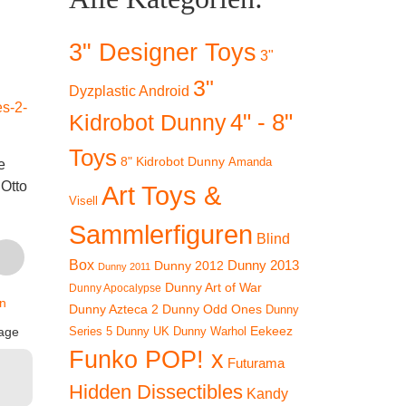
3" Designer Toys
3"
3"
Dyzplastic Android
4" - 8"
Kidrobot Dunny
Toys
8" Kidrobot Dunny
Amanda
e
Kidrobot 8″ (20 cm)
-
Otto
Mecha Dunny (org.
Art Toys &
Visell
Silver) by Frank
Kidrobot Clark
Sammlerfiguren
Kozik
Magazine: Special
Blind
Kidrob
Dunny: Tilt Blonde
t.
€
169,90
Kidreaper
Box
Dunny 2012
Dunny 2013
Dunny 2011
Bubblelove
B
Dunny Art of War
Dunny Apocalypse
Exclusive Dunny (lt.
inkl. 19 % MwSt.
n
Dunny Azteca 2
Dunny Odd Ones
Jetzt:
Dunny
Ed. 350) – sealed!!!
zzgl.
Eekeez
age
Dunny UK
Dunny Warhol
Series 5
Urs
€
7
€
149,90
Versandkosten
Funko POP! x
Futurama
Pre
Lieferzeit:
2-3 Tage
inkl. 1
inkl. 19 % MwSt.
Hidden Dissectibles
Kandy