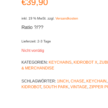
€
39,90
inkl. 19 % MwSt.
zzgl.
Versandkosten
Ratio ?/??
Lieferzeit:
2-3 Tage
Nicht vorrätig
KATEGORIEN:
KEYCHAINS
,
KIDROBOT X
,
ZUB
& MERCHANDISE
SCHLAGWÖRTER:
1INCH
,
CHASE
,
KEYCHAIN
,
KIDROBOT
,
SOUTH PARK
,
VINTAGE
,
ZIPPER P