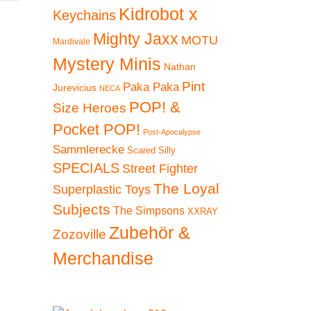
war
In den
zz
zzgl.
Kidrobot x
Keychains
Warenkorb
Versan
Versandkosten
€89
Mighty Jaxx
MOTU
Lieferzeit
Mardivale
Lieferzeit:
2-3 Tage
Mystery Minis
Nathan
In
In den
Ware
Pint
Warenkorb
Paka Paka
Jurevicius
NECA
POP! &
Size Heroes
Pocket POP!
Post-Apocalypse
Sammlerecke
Scared Silly
SPECIALS
Street Fighter
The Loyal
Superplastic Toys
Subjects
The Simpsons
XXRAY
Zubehör &
Zozoville
Merchandise