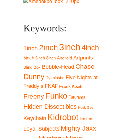
Keywords:
3inch
2inch
4inch
1inch
Artprints
5inch
Android
6inch
8inch
Chase
Bobble-Head
Blind Box
Dunny
Five Nights at
Dyzplastic
Freddy’s
FNAF
Frank Kozik
Funko
Freeny
Futurama
Hidden Dissectibles
Huck Gee
Kidrobot
Keychain
limited
Mighty Jaxx
Loyal Subjects