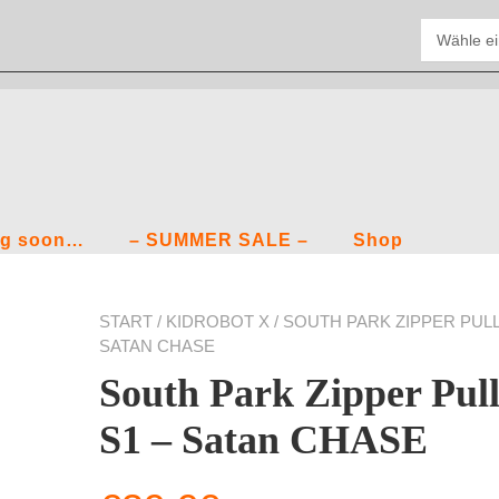
g soon…
– SUMMER SALE –
Shop
START
/
KIDROBOT X
/ SOUTH PARK ZIPPER PULL
SATAN CHASE
South Park Zipper Pull
S1 – Satan CHASE