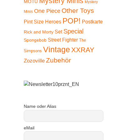
Mystery Minis
MOTU
Mystery
Other Toys
One Piece
Minis
POP!
Pint Size Heroes
Postkarte
Special
Set
Rick and Morty
Street Fighter
Spongebob
The
Vintage
XXRAY
Simpsons
Zubehör
Zozoville
Name oder Alias
eMail