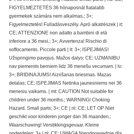
FIGYELMEZTETÉS 36 hónaposnál fiatalabb
gyermekek számára nem alkalmas.; 3+;
Figyelmeztetés! Fulladásveszély. Apró alkatrészek | it:
CE; ATTENZIONE non adatto a bambini di età
inferiore a 36 mesi.; 3+; Avvertenza! Rischio di
soffocamento. Piccole parti | lt: 3+; ISPEJIMAS!
Užspringimo pavojus. Mažos dalys; CE; UZMANIBU
nav piemerots berniem lidz 36 menešu vecumam. | lv:
3+; BRIDINAJUMS! Aizrišanas briesmas. Mazas
detalas; CE; ISPEJIMAS Netinka jaunesniems nei 36
menesiu vaikams. | mt: CAUTION Not suitable for
children under 36 months.; WARNING! Choking
Hazard. Small parts; 3+; CE | nl: CE; LET OP Niet
geschikt voor kinderen jonger dan 36 maanden.;
Waarschuwing! Verstikkingsgevaar. Kleine
onderdelen; 3+ | pl: CE; UWAGA Nieodpowiednie dla