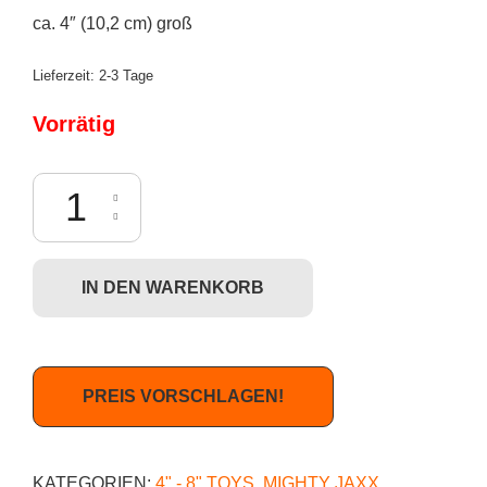
ca. 4″ (10,2 cm) groß
Lieferzeit:
2-3 Tage
Vorrätig
Mighty Jaxx Kwistal: Jujutsu Kaisen Battle Ready Series - Mahito Meng
IN DEN WARENKORB
PREIS VORSCHLAGEN!
KATEGORIEN:
4" - 8" TOYS
,
MIGHTY JAXX