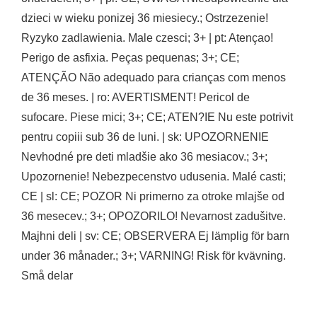
dzieci w wieku ponizej 36 miesiecy.; Ostrzezenie!
Ryzyko zadlawienia. Male czesci; 3+ | pt: Atençao!
Perigo de asfixia. Peças pequenas; 3+; CE;
ATENÇÃO Não adequado para crianças com menos
de 36 meses. | ro: AVERTISMENT! Pericol de
sufocare. Piese mici; 3+; CE; ATEN?IE Nu este potrivit
pentru copiii sub 36 de luni. | sk: UPOZORNENIE
Nevhodné pre deti mladšie ako 36 mesiacov.; 3+;
Upozornenie! Nebezpecenstvo udusenia. Malé casti;
CE | sl: CE; POZOR Ni primerno za otroke mlajše od
36 mesecev.; 3+; OPOZORILO! Nevarnost zadušitve.
Majhni deli | sv: CE; OBSERVERA Ej lämplig för barn
under 36 månader.; 3+; VARNING! Risk för kvävning.
Små delar