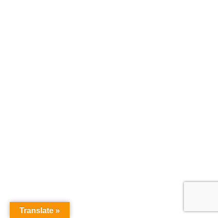
Superplastic: Janky Series Four – Bad-Nana (Boy)
€
16,90
inkl. 19 % MwSt.
zzgl.
Versandkosten
Lieferzeit:
2-3 Tage
In den Warenkorb
Translate »