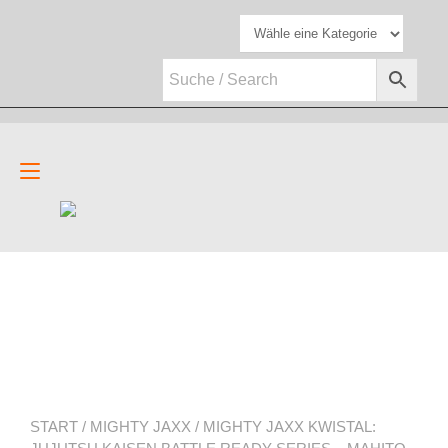
Zum
Inhalt
springen
Navigation
umschalten
START
/
MIGHTY JAXX
/ MIGHTY JAXX KWISTAL: