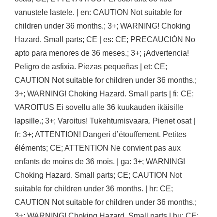
vanustele lastele. | en: CAUTION Not suitable for
children under 36 months.; 3+; WARNING! Choking
Hazard. Small parts; CE | es: CE; PRECAUCIÓN No
apto para menores de 36 meses.; 3+; ¡Advertencia!
Peligro de asfixia. Piezas pequeñas | et: CE;
CAUTION Not suitable for children under 36 months.;
3+; WARNING! Choking Hazard. Small parts | fi: CE;
VAROITUS Ei sovellu alle 36 kuukauden ikäisille
lapsille.; 3+; Varoitus! Tukehtumisvaara. Pienet osat |
fr: 3+; ATTENTION! Dangeri d’étouffement. Petites
éléments; CE; ATTENTION Ne convient pas aux
enfants de moins de 36 mois. | ga: 3+; WARNING!
Choking Hazard. Small parts; CE; CAUTION Not
suitable for children under 36 months. | hr: CE;
CAUTION Not suitable for children under 36 months.;
3+; WARNING! Choking Hazard. Small parts | hu: CE;