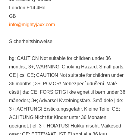
London E14 4Hd
GB
info@mightyjaxx.com
Sicherheitshinweise:
bg: CAUTION Not suitable for children under 36
months.; 3+; WARNING! Choking Hazard. Small parts;
CE | cs: CE; CAUTION Not suitable for children under
36 months.; 3+; POZOR! Nebezpecí udušení. Malé
cásti | da: CE; FORSIGTIG Ikke egnet til børn under 36
måneder.; 3+; Advarsel Kvælningsfare. Små dele | de:
3+; ACHTUNG! Erstickungsgefahr. Kleine Teile; CE;
ACHTUNG Nicht für Kinder unter 36 Monaten
geeignet. | el: 3+; HOIATUS! Hukkumisoht. Väikesed
osad; CE; ETTEVAATUST Ei sobi alla 36 kuu