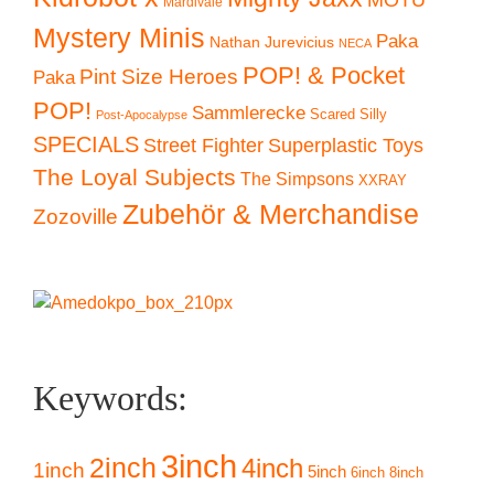
Mardivale
Mystery Minis
Paka
Nathan Jurevicius
NECA
POP! & Pocket
Pint Size Heroes
Paka
POP!
Sammlerecke
Scared Silly
Post-Apocalypse
SPECIALS
Superplastic Toys
Street Fighter
The Loyal Subjects
The Simpsons
XXRAY
Zubehör & Merchandise
Zozoville
Keywords:
3inch
2inch
4inch
1inch
5inch
6inch
8inch