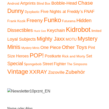
Chase
Artprints
Bobble-Head
Android
Blind Box
Dunny
Five Nights at Freddy’s
FNAF
Dyzplastic
Funko
Freeny
Hidden
Frank Kozik
Futurama
Kidrobot
Dissectibles
Keychain
limited
Huck Gee
Mystery
Mighty Jaxx
Loyal Subjects
MOTU
Minis
Other Toys
One Piece
Pint
Mystery Minis
POP!
Size Heroes
Postkarte
Set
Rick and Morty
Special
Street Fighter
Spongebob
The Simpsons
Vintage
XXRAY
Zubehör
Zozoville
Name oder Alias