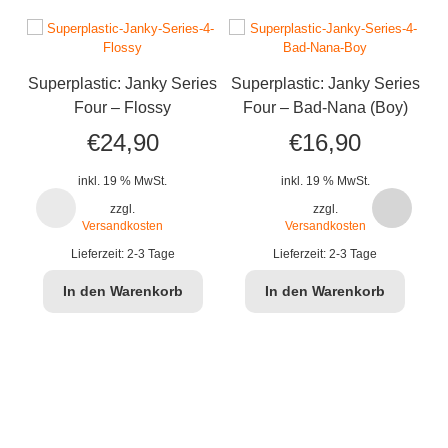
Superplastic: Janky Series
Superplastic: Janky Series
Su
Four – Flossy
Four – Bad-Nana (Boy)
F
€
24,90
€
16,90
inkl. 19 % MwSt.
inkl. 19 % MwSt.
zzgl.
zzgl.
Versandkosten
Versandkosten
Lieferzeit:
2-3 Tage
Lieferzeit:
2-3 Tage
In den Warenkorb
In den Warenkorb