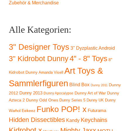
Zubehör & Merchandise
Alle Kategorien:
3" Designer Toys
3" Dyzplastic Android
4" - 8" Toys
3" Kidrobot Dunny
8"
Art Toys &
Kidrobot Dunny
Amanda Visell
Sammlerfiguren
Blind Box
Dunny
Dunny 2011
2012
Dunny 2013
Dunny Art of War
Dunny
Dunny Apocalypse
Azteca 2
Dunny Odd Ones
Dunny UK
Dunny
Dunny Series 5
Funko POP! x
Eekeez
Futurama
Warhol
Hidden Dissectibles
Keychains
Kandy
Kidrobot x
Mighty Jaxx
MOTU