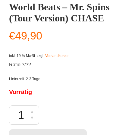
World Beats – Mr. Spins
(Tour Version) CHASE
€
49,90
inkl. 19 % MwSt.
zzgl.
Versandkosten
Ratio ?/??
Lieferzeit:
2-3 Tage
Vorrätig
Kidrobot x MAD: Bent World Beats - Mr. Spins (Tour Version) CHASE 