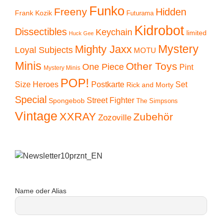
Funko
Freeny
Hidden
Frank Kozik
Futurama
Kidrobot
Dissectibles
Keychain
limited
Huck Gee
Mystery
Mighty Jaxx
Loyal Subjects
MOTU
Minis
Other Toys
One Piece
Pint
Mystery Minis
POP!
Size Heroes
Postkarte
Set
Rick and Morty
Special
Street Fighter
Spongebob
The Simpsons
Vintage
XXRAY
Zubehör
Zozoville
Name oder Alias