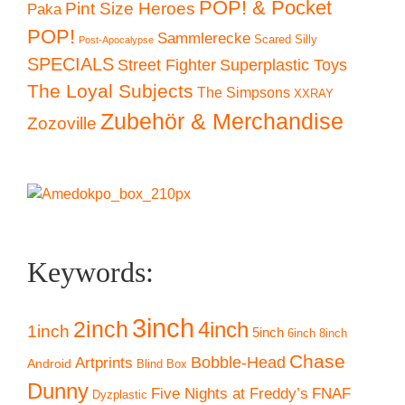
POP! & Pocket
Pint Size Heroes
Paka
POP!
Sammlerecke
Scared Silly
Post-Apocalypse
SPECIALS
Superplastic Toys
Street Fighter
The Loyal Subjects
The Simpsons
XXRAY
Zubehör & Merchandise
Zozoville
Keywords:
3inch
2inch
4inch
1inch
5inch
6inch
8inch
Chase
Artprints
Bobble-Head
Android
Blind Box
Dunny
Five Nights at Freddy’s
FNAF
Dyzplastic