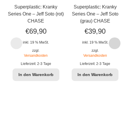
Superplastic: Kranky
Superplastic: Kranky
Su
Series One – Jeff Soto (rot)
Series One – Jeff Soto
CHASE
(grau) CHASE
€
69,90
€
39,90
inkl. 19 % MwSt.
inkl. 19 % MwSt.
zzgl.
zzgl.
Versandkosten
Versandkosten
Lieferzeit:
2-3 Tage
Lieferzeit:
2-3 Tage
In den Warenkorb
In den Warenkorb