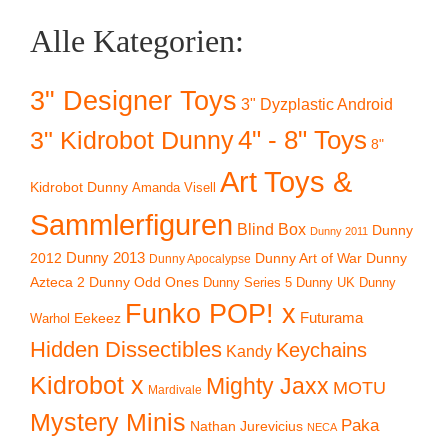
Alle Kategorien:
3" Designer Toys
3" Dyzplastic Android
4" - 8" Toys
3" Kidrobot Dunny
8"
Art Toys &
Kidrobot Dunny
Amanda Visell
Sammlerfiguren
Blind Box
Dunny
Dunny 2011
2012
Dunny 2013
Dunny Art of War
Dunny
Dunny Apocalypse
Azteca 2
Dunny Odd Ones
Dunny UK
Dunny
Dunny Series 5
Funko POP! x
Eekeez
Futurama
Warhol
Hidden Dissectibles
Keychains
Kandy
Kidrobot x
Mighty Jaxx
MOTU
Mardivale
Mystery Minis
Paka
Nathan Jurevicius
NECA