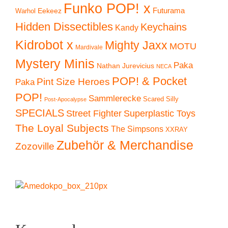
Funko POP! x
Eekeez
Futurama
Warhol
Hidden Dissectibles
Keychains
Kandy
Kidrobot x
Mighty Jaxx
MOTU
Mardivale
Mystery Minis
Paka
Nathan Jurevicius
NECA
POP! & Pocket
Pint Size Heroes
Paka
POP!
Sammlerecke
Scared Silly
Post-Apocalypse
SPECIALS
Superplastic Toys
Street Fighter
The Loyal Subjects
The Simpsons
XXRAY
Zubehör & Merchandise
Zozoville