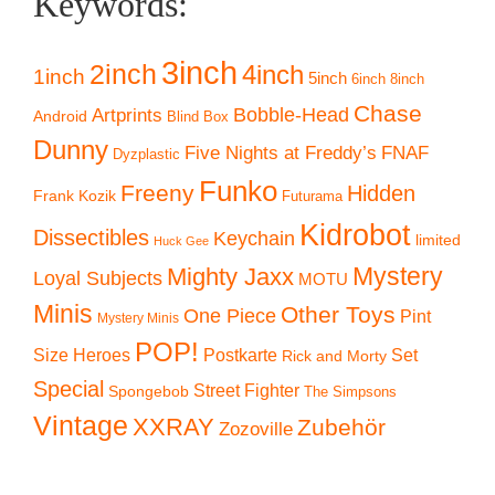
Keywords:
3inch
2inch
4inch
1inch
5inch
6inch
8inch
Chase
Artprints
Bobble-Head
Android
Blind Box
Dunny
Five Nights at Freddy’s
FNAF
Dyzplastic
Funko
Freeny
Hidden
Frank Kozik
Futurama
Kidrobot
Dissectibles
Keychain
limited
Huck Gee
Mystery
Mighty Jaxx
Loyal Subjects
MOTU
Minis
Other Toys
One Piece
Pint
Mystery Minis
POP!
Size Heroes
Postkarte
Set
Rick and Morty
Special
Street Fighter
Spongebob
The Simpsons
Vintage
XXRAY
Zubehör
Zozoville