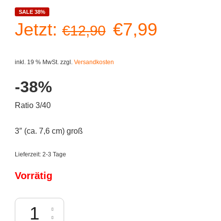
SALE 38%
Ursprüngliche
Aktuelle
Jetzt:
€
7,99
€
12,90
Preis
Preis
inkl. 19 % MwSt.
zzgl.
Versandkosten
war:
ist:
-38%
€12,90
€7,99.
Ratio 3/40
3″ (ca. 7,6 cm) groß
Lieferzeit:
2-3 Tage
Vorrätig
Kidrobot x DC Universe - The Joker Menge