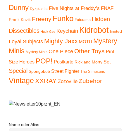
Dunny
Five Nights at Freddy’s
FNAF
Dyzplastic
Funko
Freeny
Hidden
Frank Kozik
Futurama
Kidrobot
Dissectibles
Keychain
limited
Huck Gee
Mystery
Mighty Jaxx
Loyal Subjects
MOTU
Minis
Other Toys
One Piece
Pint
Mystery Minis
POP!
Size Heroes
Postkarte
Set
Rick and Morty
Special
Street Fighter
Spongebob
The Simpsons
Vintage
XXRAY
Zubehör
Zozoville
Name oder Alias