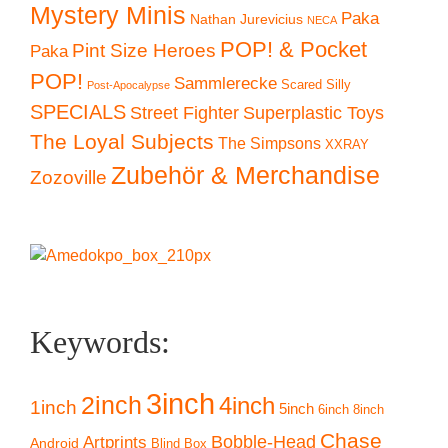
Mystery Minis
Paka
Nathan Jurevicius
NECA
POP! & Pocket
Pint Size Heroes
Paka
POP!
Sammlerecke
Scared Silly
Post-Apocalypse
SPECIALS
Superplastic Toys
Street Fighter
The Loyal Subjects
The Simpsons
XXRAY
Zubehör & Merchandise
Zozoville
Keywords:
3inch
2inch
4inch
1inch
5inch
6inch
8inch
Chase
Artprints
Bobble-Head
Android
Blind Box