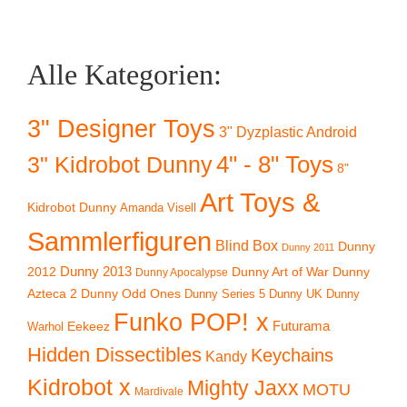
Alle Kategorien:
3" Designer Toys
3" Dyzplastic Android
4" - 8" Toys
3" Kidrobot Dunny
8"
Art Toys &
Kidrobot Dunny
Amanda Visell
Sammlerfiguren
Blind Box
Dunny
Dunny 2011
2012
Dunny 2013
Dunny Art of War
Dunny
Dunny Apocalypse
Azteca 2
Dunny Odd Ones
Dunny UK
Dunny
Dunny Series 5
Funko POP! x
Eekeez
Futurama
Warhol
Hidden Dissectibles
Keychains
Kandy
Kidrobot x
Mighty Jaxx
MOTU
Mardivale