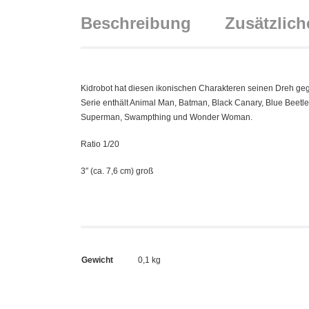
Beschreibung
Zusätzlich
Kidrobot hat diesen ikonischen Charakteren seinen Dreh gegebe
Serie enthält Animal Man, Batman, Black Canary, Blue Beetl
Superman, Swampthing und Wonder Woman.
Ratio 1/20
3″ (ca. 7,6 cm) groß
Gewicht
0,1 kg