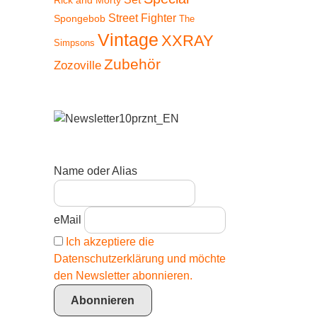
Rick and Morty
Street Fighter
Spongebob
The
Vintage
XXRAY
Simpsons
Zubehör
Zozoville
Name oder Alias
eMail
Ich akzeptiere die
Datenschutzerklärung und möchte
den Newsletter abonnieren.