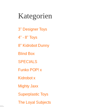
icher
eller
Kategorien
s
3" Designer Toys
4" - 8" Toys
9.
8" Kidrobot Dunny
Blind Box
SPECIALS
Funko POP! x
Kidrobot x
Mighty Jaxx
Superplastic Toys
The Loyal Subjects