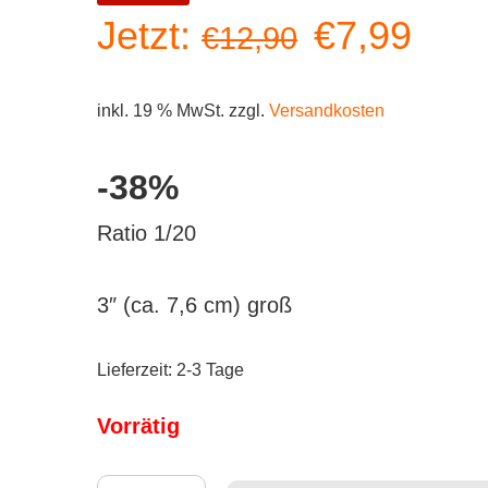
Ursprüngl
Aktu
Jetzt:
€
7,99
€
12,90
Preis
Prei
inkl. 19 % MwSt.
zzgl.
Versandkosten
war:
ist:
-38%
€12,90
€7,9
Ratio 1/20
3″ (ca. 7,6 cm) groß
Lieferzeit:
2-3 Tage
Vorrätig
Kidrobot x DC Universe - Harley Quinn Menge