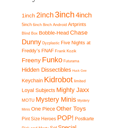
3inch
2inch
4inch
1inch
Artprints
5inch
Android
6inch
8inch
Chase
Bobble-Head
Blind Box
Dunny
Five Nights at
Dyzplastic
Freddy’s
FNAF
Frank Kozik
Funko
Freeny
Futurama
Hidden Dissectibles
Huck Gee
Kidrobot
Keychain
limited
Mighty Jaxx
Loyal Subjects
Mystery Minis
MOTU
Mystery
Other Toys
One Piece
Minis
POP!
Pint Size Heroes
Postkarte
Special
Set