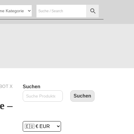
BOT X
Suchen
Suchen
e –