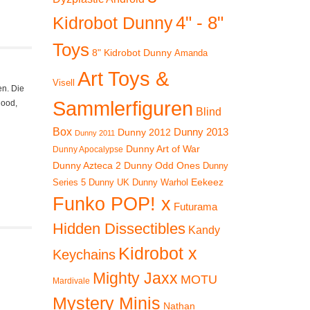
4" - 8"
Kidrobot Dunny
Toys
8" Kidrobot Dunny
Amanda
Art Toys &
Visell
en. Die
Sammlerfiguren
hood,
Blind
Box
Dunny 2012
Dunny 2013
Dunny 2011
Dunny Art of War
Dunny Apocalypse
Dunny Azteca 2
Dunny Odd Ones
Dunny
Eekeez
Dunny UK
Dunny Warhol
Series 5
Funko POP! x
Futurama
Hidden Dissectibles
Kandy
Kidrobot x
Keychains
Mighty Jaxx
MOTU
Mardivale
Mystery Minis
Nathan