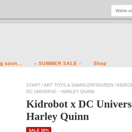
g soon…
– SUMMER SALE –
Shop
START
/
ART TOYS & SAMMLERFIGUREN
/ KIDRO
DC UNIVERSE – HARLEY QUINN
Kidrobot x DC Univers
Harley Quinn
SALE 38%