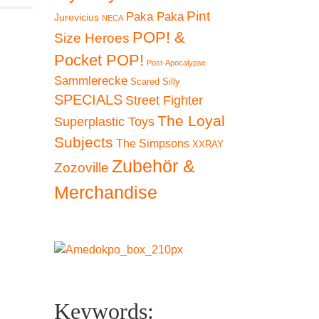
Pint
Paka Paka
Jurevicius
NECA
POP! &
Size Heroes
Pocket POP!
Post-Apocalypse
Sammlerecke
Scared Silly
SPECIALS
Street Fighter
The Loyal
Superplastic Toys
Subjects
The Simpsons
XXRAY
Zubehör &
Zozoville
Merchandise
Keywords: