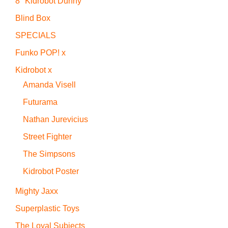
8" Kidrobot Dunny
Blind Box
SPECIALS
Funko POP! x
Kidrobot x
Amanda Visell
Futurama
Nathan Jurevicius
Street Fighter
The Simpsons
Kidrobot Poster
Mighty Jaxx
Superplastic Toys
The Loyal Subjects