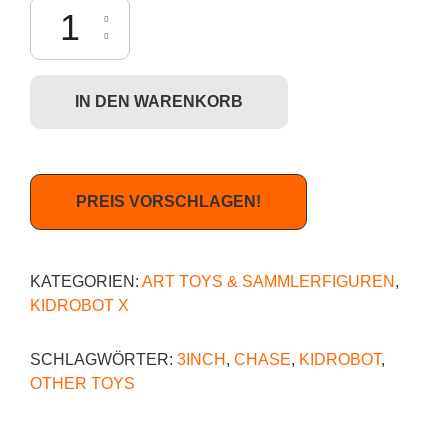
Kidrobot SPK2 Speaker Family 2 - Crums CHASE Menge
IN DEN WARENKORB
PREIS VORSCHLAGEN!
KATEGORIEN:
ART TOYS & SAMMLERFIGUREN
,
KIDROBOT X
SCHLAGWÖRTER:
3INCH
,
CHASE
,
KIDROBOT
,
OTHER TOYS