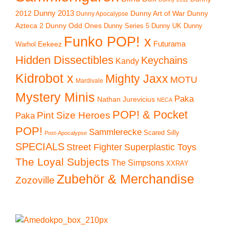
2012
Dunny 2013
Dunny Art of War
Dunny
Dunny Apocalypse
Azteca 2
Dunny Odd Ones
Dunny UK
Dunny
Dunny Series 5
Funko POP! x
Eekeez
Futurama
Warhol
Hidden Dissectibles
Keychains
Kandy
Kidrobot x
Mighty Jaxx
MOTU
Mardivale
Mystery Minis
Paka
Nathan Jurevicius
NECA
POP! & Pocket
Pint Size Heroes
Paka
POP!
Sammlerecke
Scared Silly
Post-Apocalypse
SPECIALS
Superplastic Toys
Street Fighter
The Loyal Subjects
The Simpsons
XXRAY
Zubehör & Merchandise
Zozoville