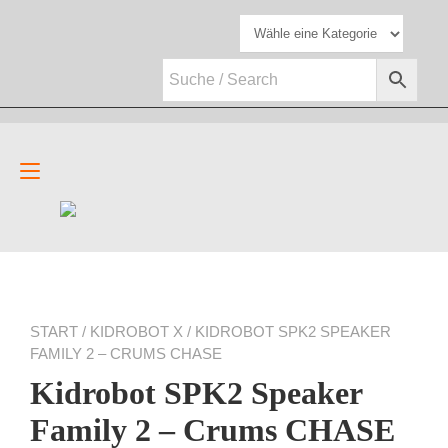
Zum
Inhalt
springen
Navigation
umschalten
START
/
KIDROBOT X
/ KIDROBOT SPK2 SPEAKER
FAMILY 2 – CRUMS CHASE
Kidrobot SPK2 Speaker
Family 2 – Crums CHASE