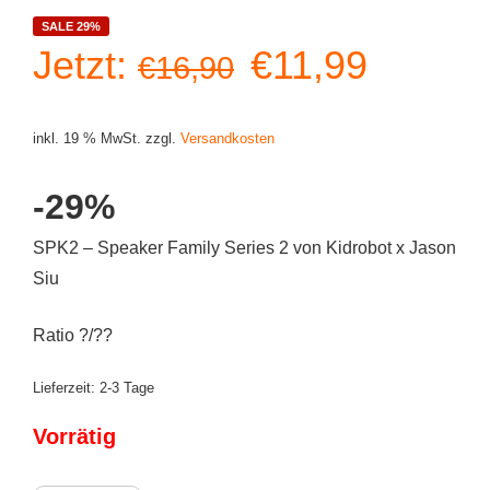
SALE 29%
Ursprüngliche
Aktuell
Jetzt:
€
11,99
€
16,90
Preis
Preis
inkl. 19 % MwSt.
zzgl.
Versandkosten
war:
ist:
-29%
€16,90
€11,99
SPK2 – Speaker Family Series 2 von Kidrobot x Jason
Siu
Ratio ?/??
Lieferzeit:
2-3 Tage
Vorrätig