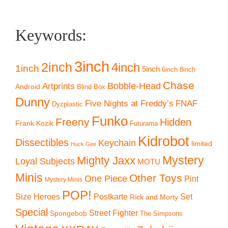
Keywords:
3inch
2inch
4inch
1inch
5inch
6inch
8inch
Chase
Artprints
Bobble-Head
Android
Blind Box
Dunny
Five Nights at Freddy’s
FNAF
Dyzplastic
Funko
Freeny
Hidden
Frank Kozik
Futurama
Kidrobot
Dissectibles
Keychain
limited
Huck Gee
Mystery
Mighty Jaxx
Loyal Subjects
MOTU
Minis
Other Toys
One Piece
Pint
Mystery Minis
POP!
Size Heroes
Postkarte
Set
Rick and Morty
Special
Street Fighter
Spongebob
The Simpsons