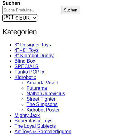
Suchen
Suchen
Kategorien
3" Designer Toys
4" - 8" Toys
8" Kidrobot Dunny
Blind Box
SPECIALS
Funko POP! x
Kidrobot x
Amanda Visell
Futurama
Nathan Jurevicius
Street Fighter
The Simpsons
Kidrobot Poster
Mighty Jaxx
Superplastic Toys
The Loyal Subjects
Art Toys & Sammlerfiguren