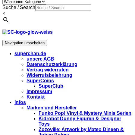
Suche / Search
×
Navigation umschalten
superchan.de
unsere AGB
Datenschutzerklärung
Vertrag widerrufen
Widerrufsbelehrung
SuperCoins
SuperClub
Impressum
Kontakt
Infos
Marken und Hersteller
Funko Pop! Vinyl & Mystery Minis Serien
Kidrobot Dunny Figuren & Designer
Toys
Zozoville: Artwork by Mateo Dineen &
Johan Potma