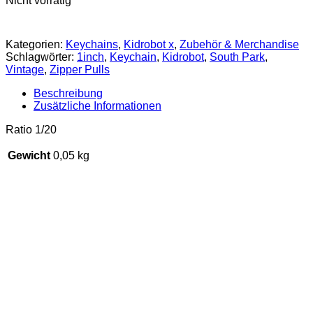
Nicht vorrätig
Kategorien:
Keychains
,
Kidrobot x
,
Zubehör & Merchandise
Schlagwörter:
1inch
,
Keychain
,
Kidrobot
,
South Park
,
Vintage
,
Zipper Pulls
Beschreibung
Zusätzliche Informationen
Ratio 1/20
Gewicht
0,05 kg
SALE 11%
Kidrobot x Sket One – 8″
Sketracha Dunny (empty)
€
249,90