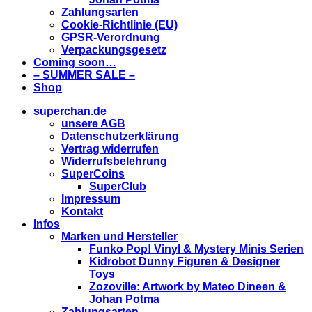
Zahlungsarten
Cookie-Richtlinie (EU)
GPSR-Verordnung
Verpackungsgesetz
Coming soon…
– SUMMER SALE –
Shop
superchan.de
unsere AGB
Datenschutzerklärung
Vertrag widerrufen
Widerrufsbelehrung
SuperCoins
SuperClub
Impressum
Kontakt
Infos
Marken und Hersteller
Funko Pop! Vinyl & Mystery Minis Serien
Kidrobot Dunny Figuren & Designer
Toys
Zozoville: Artwork by Mateo Dineen &
Johan Potma
Zahlungsarten