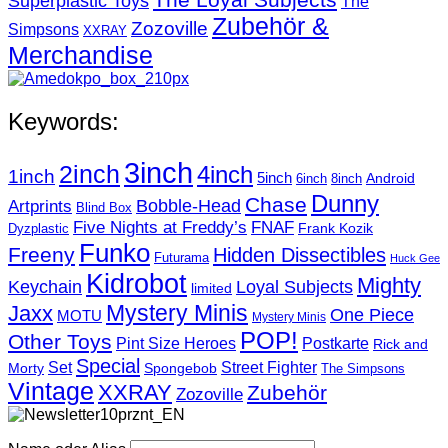
Superplastic Toys
The
Zubehör &
Zozoville
Simpsons
XXRAY
Merchandise
Keywords:
3inch
2inch
4inch
1inch
5inch
Android
6inch
8inch
Dunny
Chase
Artprints
Bobble-Head
Blind Box
Five Nights at Freddy’s
FNAF
Frank Kozik
Dyzplastic
Funko
Freeny
Hidden Dissectibles
Futurama
Huck Gee
Kidrobot
Mighty
Loyal Subjects
Keychain
limited
Mystery Minis
Jaxx
One Piece
MOTU
Mystery Minis
POP!
Other Toys
Pint Size Heroes
Postkarte
Rick and
Special
Street Fighter
Set
Morty
Spongebob
The Simpsons
Vintage
XXRAY
Zubehör
Zozoville