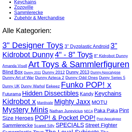
Keychains
Zozoville
Sammlerecke
Zubehör & Merchandise
Alle Kategorien:
3" Designer Toys
3"
3" Dyzplastic Android
4" - 8" Toys
Kidrobot Dunny
8" Kidrobot Dunny
Art Toys & Sammlerfiguren
Amanda Visell
Blind Box
Dunny 2012
Dunny 2013
Dunny Apocalypse
Dunny 2011
Dunny Art of War
Dunny Azteca 2
Dunny Odd Ones
Dunny Series 5
Funko POP! x
Eekeez
Dunny UK
Dunny Warhol
Hidden Dissectibles
Keychains
Kandy
Futurama
Kidrobot x
Mighty Jaxx
MOTU
Mardivale
Mystery Minis
Pint
Paka Paka
Nathan Jurevicius
NECA
POP! & Pocket POP!
Size Heroes
Post-Apocalypse
SPECIALS
Sammlerecke
Street Fighter
Scared Silly
The Loyal Subjects