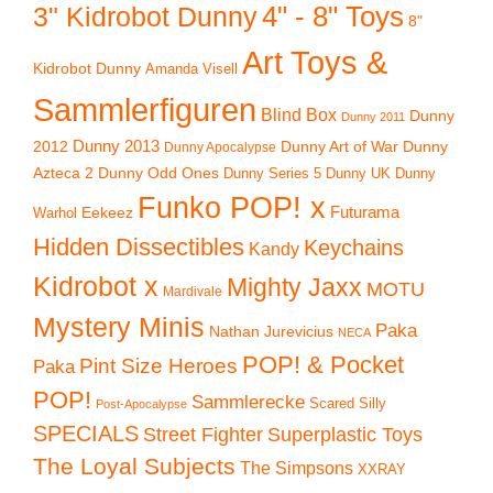
4" - 8" Toys
3" Kidrobot Dunny
8"
Art Toys &
Kidrobot Dunny
Amanda Visell
Sammlerfiguren
Blind Box
Dunny
Dunny 2011
2012
Dunny 2013
Dunny Art of War
Dunny
Dunny Apocalypse
Azteca 2
Dunny Odd Ones
Dunny UK
Dunny
Dunny Series 5
Funko POP! x
Eekeez
Futurama
Warhol
Hidden Dissectibles
Keychains
Kandy
Kidrobot x
Mighty Jaxx
MOTU
Mardivale
Mystery Minis
Paka
Nathan Jurevicius
NECA
POP! & Pocket
Pint Size Heroes
Paka
POP!
Sammlerecke
Scared Silly
Post-Apocalypse
SPECIALS
Superplastic Toys
Street Fighter
The Loyal Subjects
The Simpsons
XXRAY