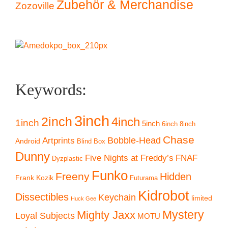
Zubehör & Merchandise
Zozoville
Keywords:
3inch
2inch
4inch
1inch
5inch
6inch
8inch
Chase
Artprints
Bobble-Head
Android
Blind Box
Dunny
Five Nights at Freddy’s
FNAF
Dyzplastic
Funko
Freeny
Hidden
Frank Kozik
Futurama
Kidrobot
Dissectibles
Keychain
limited
Huck Gee
Mystery
Mighty Jaxx
Loyal Subjects
MOTU