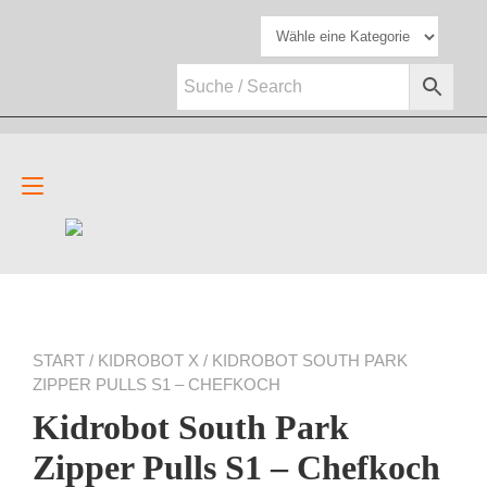
Zum
Inhalt
springen
Navigation
umschalten
START
/
KIDROBOT X
/ KIDROBOT SOUTH PARK
ZIPPER PULLS S1 – CHEFKOCH
Kidrobot South Park
Zipper Pulls S1 – Chefkoch