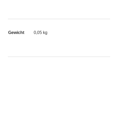
Gewicht
0,05 kg
Kidrobot x Huck Gee – 8″ Red Skullhead Dunny (ltd.
Ed. 650)