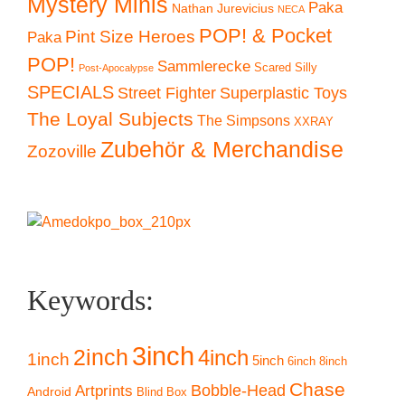
Mystery Minis
Paka
Nathan Jurevicius
NECA
POP! & Pocket
Pint Size Heroes
Paka
POP!
Sammlerecke
Scared Silly
Post-Apocalypse
SPECIALS
Superplastic Toys
Street Fighter
The Loyal Subjects
The Simpsons
XXRAY
Zubehör & Merchandise
Zozoville
Keywords:
3inch
2inch
4inch
1inch
5inch
6inch
8inch
Chase
Artprints
Bobble-Head
Android
Blind Box