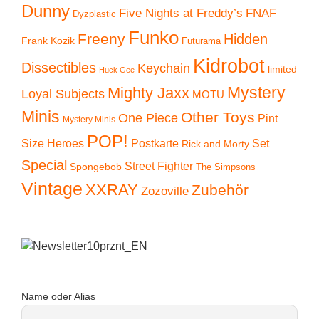
Dunny
Five Nights at Freddy’s
FNAF
Dyzplastic
Funko
Freeny
Hidden
Frank Kozik
Futurama
Kidrobot
Dissectibles
Keychain
limited
Huck Gee
Mystery
Mighty Jaxx
Loyal Subjects
MOTU
Minis
Other Toys
One Piece
Pint
Mystery Minis
POP!
Size Heroes
Postkarte
Set
Rick and Morty
Special
Street Fighter
Spongebob
The Simpsons
Vintage
XXRAY
Zubehör
Zozoville
Name oder Alias