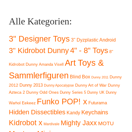
Alle Kategorien:
3" Designer Toys
3" Dyzplastic Android
4" - 8" Toys
3" Kidrobot Dunny
8"
Art Toys &
Kidrobot Dunny
Amanda Visell
Sammlerfiguren
Blind Box
Dunny
Dunny 2011
2012
Dunny 2013
Dunny Art of War
Dunny
Dunny Apocalypse
Azteca 2
Dunny Odd Ones
Dunny UK
Dunny
Dunny Series 5
Funko POP! x
Eekeez
Futurama
Warhol
Hidden Dissectibles
Keychains
Kandy
Kidrobot x
Mighty Jaxx
MOTU
Mardivale