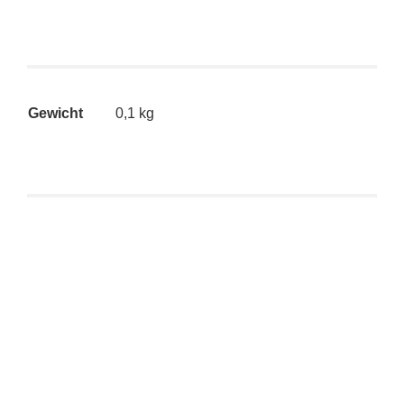
Gewicht
0,1 kg
Superplastic: Janky Series Four – Bad-Nana (Girl)
CHASE