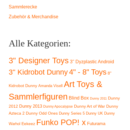
Sammlerecke
Zubehör & Merchandise
Alle Kategorien:
3" Designer Toys
3" Dyzplastic Android
4" - 8" Toys
3" Kidrobot Dunny
8"
Art Toys &
Kidrobot Dunny
Amanda Visell
Sammlerfiguren
Blind Box
Dunny
Dunny 2011
2012
Dunny 2013
Dunny Art of War
Dunny
Dunny Apocalypse
Azteca 2
Dunny Odd Ones
Dunny UK
Dunny
Dunny Series 5
Funko POP! x
Eekeez
Futurama
Warhol