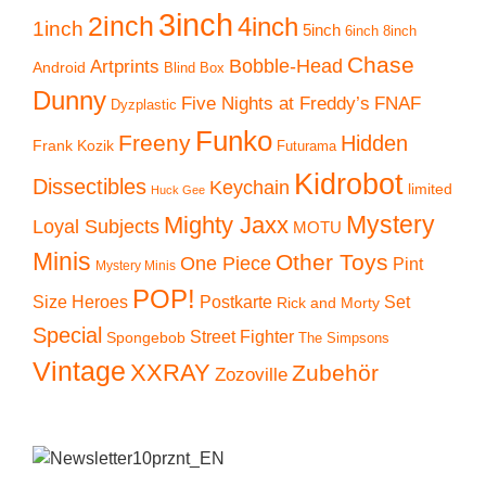
3inch
2inch
4inch
1inch
5inch
6inch
8inch
Chase
Artprints
Bobble-Head
Android
Blind Box
Dunny
Five Nights at Freddy’s
FNAF
Dyzplastic
Funko
Freeny
Hidden
Frank Kozik
Futurama
Kidrobot
Dissectibles
Keychain
limited
Huck Gee
Mystery
Mighty Jaxx
Loyal Subjects
MOTU
Minis
Other Toys
One Piece
Pint
Mystery Minis
POP!
Size Heroes
Postkarte
Set
Rick and Morty
Special
Street Fighter
Spongebob
The Simpsons
Vintage
XXRAY
Zubehör
Zozoville