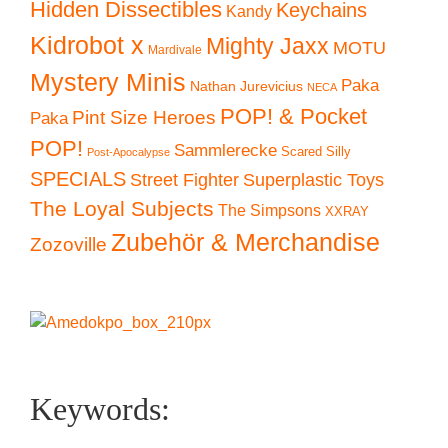
Hidden Dissectibles
Keychains
Kandy
Kidrobot x
Mighty Jaxx
MOTU
Mardivale
Mystery Minis
Paka
Nathan Jurevicius
NECA
POP! & Pocket
Pint Size Heroes
Paka
POP!
Sammlerecke
Scared Silly
Post-Apocalypse
SPECIALS
Superplastic Toys
Street Fighter
The Loyal Subjects
The Simpsons
XXRAY
Zubehör & Merchandise
Zozoville
Keywords: