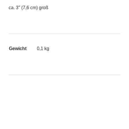
ca. 3″ (7,6 cm) groß
Gewicht
0,1 kg
Superplastic: Janky Series Four – Fashion Guggi