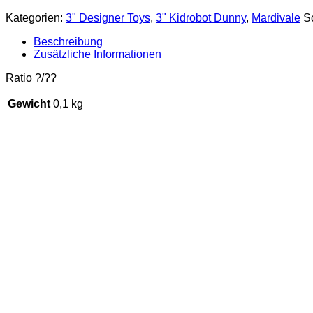
Kategorien:
3" Designer Toys
,
3" Kidrobot Dunny
,
Mardivale
S
Beschreibung
Zusätzliche Informationen
Ratio ?/??
Gewicht
0,1 kg
Dunny Mardivale – King Dunn
€
12,90
inkl. 19 % MwSt.
zzgl.
Versandkosten
Lieferzeit:
2-3 Tage