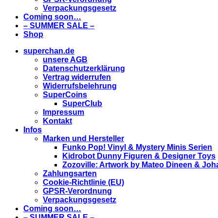
Verpackungsgesetz
Coming soon…
– SUMMER SALE –
Shop
superchan.de
unsere AGB
Datenschutzerklärung
Vertrag widerrufen
Widerrufsbelehrung
SuperCoins
SuperClub
Impressum
Kontakt
Infos
Marken und Hersteller
Funko Pop! Vinyl & Mystery Minis Serien
Kidrobot Dunny Figuren & Designer Toys
Zozoville: Artwork by Mateo Dineen & Jo
Zahlungsarten
Cookie-Richtlinie (EU)
GPSR-Verordnung
Verpackungsgesetz
Coming soon…
– SUMMER SALE –