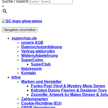
Suche / Search
×
Navigation umschalten
superchan.de
unsere AGB
Datenschutzerklärung
Vertrag widerrufen
Widerrufsbelehrung
SuperCoins
SuperClub
Impressum
Kontakt
Infos
Marken und Hersteller
Funko Pop! Vinyl & Mystery Minis Serien
Kidrobot Dunny Figuren & Designer Toys
Zozoville: Artwork by Mateo Dineen & Jo
Zahlungsarten
Cookie-Richtlinie (EU)
GPSR-Verordnung