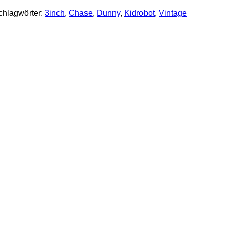
chlagwörter:
3inch
,
Chase
,
Dunny
,
Kidrobot
,
Vintage
y CHASE