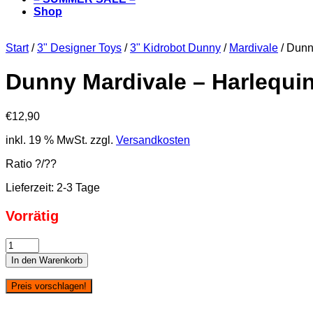
Shop
Start
/
3" Designer Toys
/
3" Kidrobot Dunny
/
Mardivale
/ Dunn
Dunny Mardivale – Harlequ
€
12,90
inkl. 19 % MwSt.
zzgl.
Versandkosten
Ratio ?/??
Lieferzeit:
2-3 Tage
Vorrätig
Dunny
Mardivale
In den Warenkorb
-
Harlequin
Preis vorschlagen!
CHASE
Menge